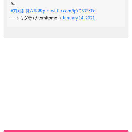
🍶
#刀剣乱舞六周年
pic.twitter.com/IpYQS3SXEd
— トミダ🌸 (@tomitomo_)
January 14, 2021