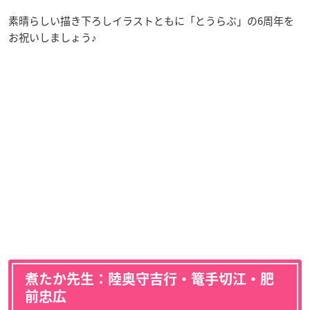
素晴らしい描き下ろしイラストともに「とうらぶ」の6周年を
お祝いしましょう♪
煮たか先生：陸奥守吉行・篭手切江・肥
前忠広