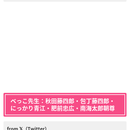
べっこ先生：秋田藤四郎・包丁藤四郎・
にっかり青江・肥前忠広・南海太郎朝尊