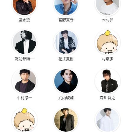
速水奨
宮野真守
木村昴
諏訪部順一
花江夏樹
村瀬歩
中村悠一
武内駿輔
森川智之