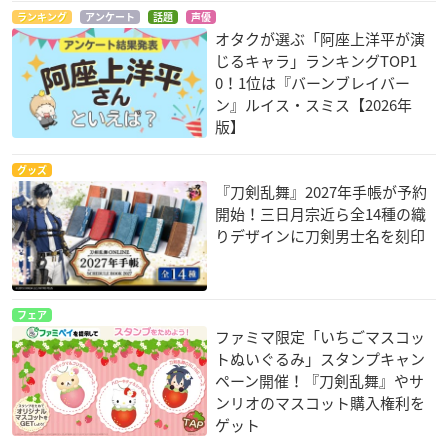
ランキング
アンケート
話題
声優
オタクが選ぶ「阿座上洋平が演
じるキャラ」ランキングTOP1
0！1位は『バーンブレイバー
ン』ルイス・スミス【2026年
版】
グッズ
『刀剣乱舞』2027年手帳が予約
開始！三日月宗近ら全14種の織
りデザインに刀剣男士名を刻印
フェア
ファミマ限定「いちごマスコッ
トぬいぐるみ」スタンプキャン
ペーン開催！『刀剣乱舞』やサ
ンリオのマスコット購入権利を
ゲット