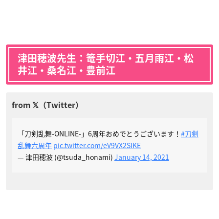
津田穂波先生：篭手切江・五月雨江・松
井江・桑名江・豊前江
「刀剣乱舞-ONLINE-」6周年おめでとうございます！
#刀剣
乱舞六周年
pic.twitter.com/eV9VX2SIKE
— 津田穂波 (@tsuda_honami)
January 14, 2021