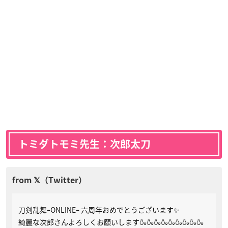
トミダトモミ先生：次郎太刀
刀剣乱舞ｰONLINEｰ 六周年おめでとうございます✨
綺麗な次郎さんよろしくお願いします🍶🍶🍶🍶🍶🍶🍶🍶🍶