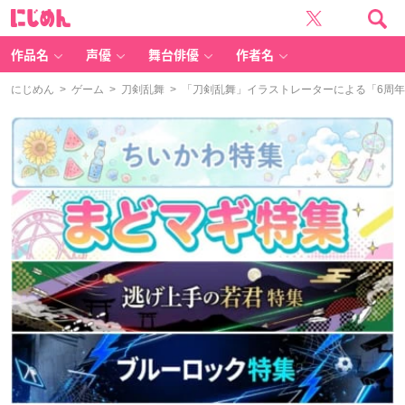
に
じ
め
ん
作品名
声優
舞台俳優
作者名
にじめん
>
ゲーム
>
刀剣乱舞
> 「刀剣乱舞」イラストレーターによる「6周