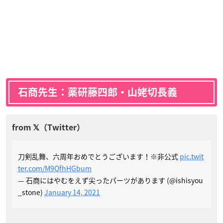
石商先生：薬研藤四郎・山姥切長義
刀剣乱舞、六周年おめでとうございます！※非公式
pic.twit
ter.com/M9QfhHGbum
— 石商にはやむをえず尖ったパーツがあります (@ishisyou
_stone)
January 14, 2021