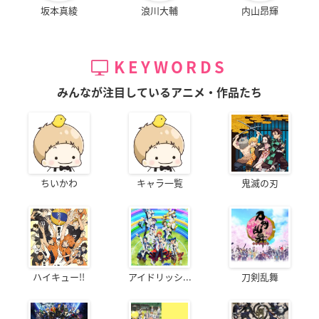
坂本真綾
浪川大輔
内山昂輝
KEYWORDS
みんなが注目しているアニメ・作品たち
ちいかわ
キャラ一覧
鬼滅の刃
ハイキュー!!
アイドリッシ...
刀剣乱舞