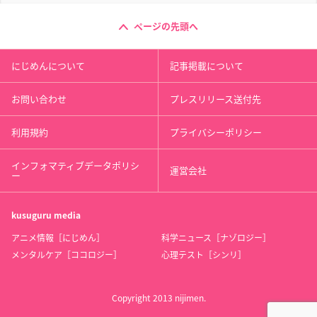
ページの先頭へ
にじめんについて
記事掲載について
お問い合わせ
プレスリリース送付先
利用規約
プライバシーポリシー
インフォマティブデータポリシ
運営会社
ー
kusuguru
media
アニメ情報［にじめん］
科学ニュース［ナゾロジー］
メンタルケア［ココロジー］
心理テスト［シンリ］
Copyright 2013 nijimen.