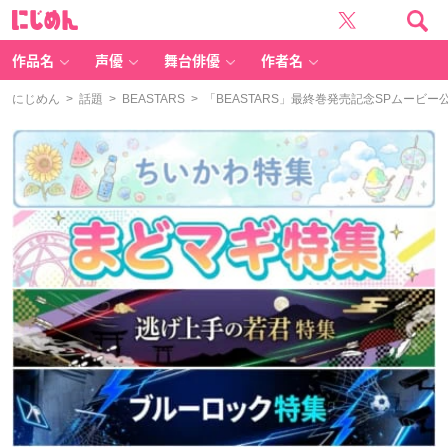
に
じ
め
ん
作品名
声優
舞台俳優
作者名
にじめん
>
話題
>
BEASTARS
> 「BEASTARS」最終巻発売記念SPムービ