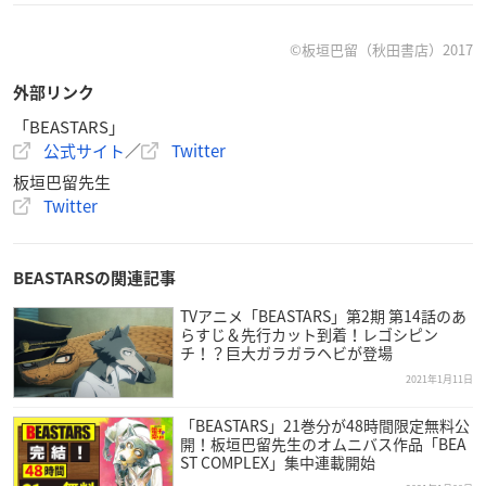
©板垣巴留（秋田書店）2017
外部リンク
「BEASTARS」
公式サイト
／
Twitter
商品概要
板垣巴留先生
Twitter
BEASTARS(22) アニメイト限定セット
BEASTARSの関連記事
価格：1,049円
発売日：2021/01/08
TVアニメ「BEASTARS」第2期 第14話のあ
らすじ＆先行カット到着！レゴシピン
チ！？巨大ガラガラヘビが登場
▼ご予約・ご購入はこちらから
アニメイト
2021年1月11日
「BEASTARS」21巻分が48時間限定無料公
開！板垣巴留先生のオムニバス作品「BEA
ST COMPLEX」集中連載開始