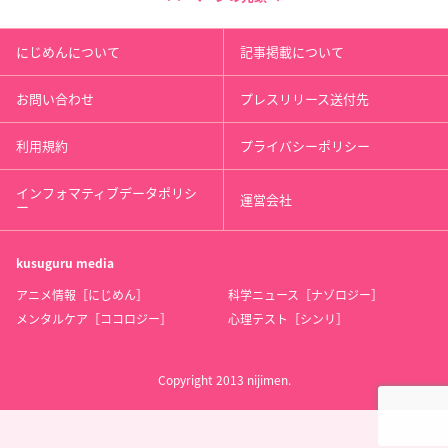
にじめんについて
記事掲載について
お問い合わせ
プレスリリース送付先
利用規約
プライバシーポリシー
インフォマティブデータポリシ
運営会社
ー
kusuguru
media
アニメ情報［にじめん］
科学ニュース［ナゾロジー］
メンタルケア［ココロジー］
心理テスト［シンリ］
Copyright 2013 nijimen.