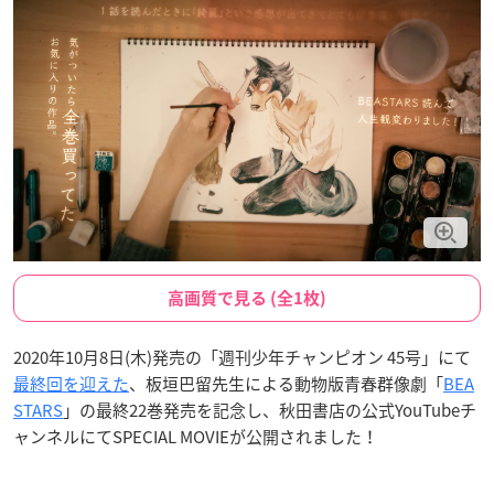
高画質で見る (全1枚)
2020年10月8日(木)発売の「週刊少年チャンピオン 45号」にて
最終回を迎えた
、板垣巴留先生による動物版青春群像劇「
BEA
STARS
」の最終22巻発売を記念し、秋田書店の公式YouTubeチ
ャンネルにてSPECIAL MOVIEが公開されました！