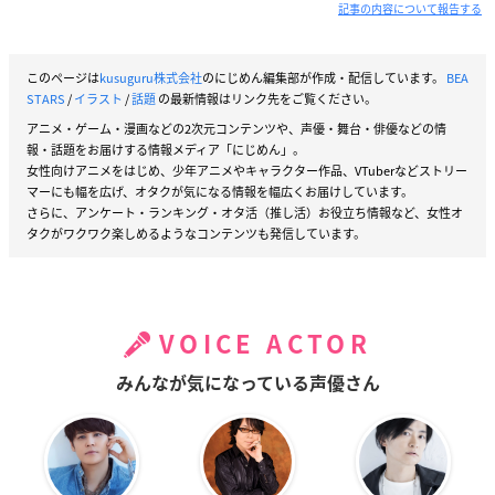
記事の内容について報告する
このページは
kusuguru株式会社
のにじめん編集部が作成・配信しています。
BEA
STARS
/
イラスト
/
話題
の最新情報はリンク先をご覧ください。
アニメ・ゲーム・漫画などの2次元コンテンツや、声優・舞台・俳優などの情
報・話題をお届けする情報メディア「にじめん」。
女性向けアニメをはじめ、少年アニメやキャラクター作品、VTuberなどストリー
マーにも幅を広げ、オタクが気になる情報を幅広くお届けしています。
さらに、アンケート・ランキング・オタ活（推し活）お役立ち情報など、女性オ
タクがワクワク楽しめるようなコンテンツも発信しています。
VOICE ACTOR
みんなが気になっている声優さん