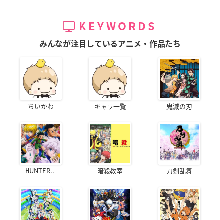
KEYWORDS
みんなが注目しているアニメ・作品たち
ちいかわ
キャラ一覧
鬼滅の刃
HUNTER...
暗殺教室
刀剣乱舞