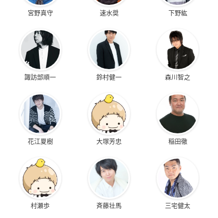
宮野真守
速水奨
下野紘
諏訪部順一
鈴村健一
森川智之
花江夏樹
大塚芳忠
稲田徹
村瀬歩
斉藤壮馬
三宅健太