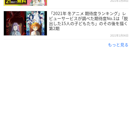
2021年1月08日
「2021年 冬アニメ 期待度ランキング」レ
BEASTARS
最終巻に合わせまして今までの感謝の動画があり
ビューサービスが調べた期待度No.1は「脱
ますので是非…
https://t.co/wpNe0DmlsI
pic.twitter.com/f
出した15人の子どもたち」のその後を描く
第2期
TpGfYciHU
— 巴留/SANDA④7/7発売 (@itaparu99)
January 8, 2021
2021年1月06日
もっと見る