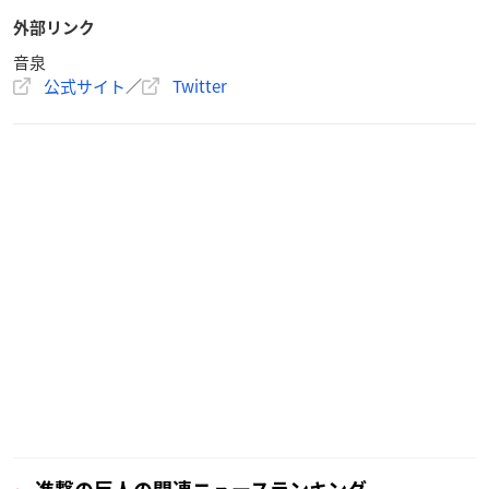
オ！
外部リンク
【出演者】
音泉
小林親弘（レゴシ役）
公式サイト
／
Twitter
木村昴（フリー役）
※敬称略
【作品名】
TVアニメ「
BEASTARS
」第2期
【更新日】
2020年12月28日(月)～隔週月曜配信
番組は
こちら
一緒に「はたらく細胞」らじお
【出演者】
前野智昭（白血球(好中球)役）
日笠陽子（赤血球(AA2153)役）
榎木淳弥（白血球(1196)役）