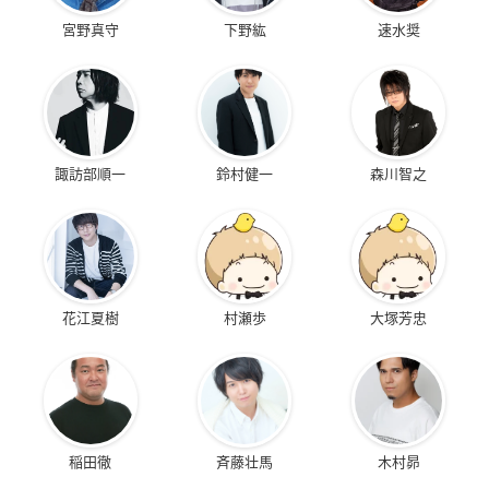
宮野真守
下野紘
速水奨
諏訪部順一
鈴村健一
森川智之
花江夏樹
村瀬歩
大塚芳忠
稲田徹
斉藤壮馬
木村昴