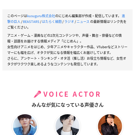
このページは
kusuguru株式会社
のにじめん編集部が作成・配信しています。
進
撃の巨人
/
BEASTARS
/
はたらく細胞
/
ラジオ
/
ニュース
の最新情報はリンク先を
ご覧ください。
アニメ・ゲーム・漫画などの2次元コンテンツや、声優・舞台・俳優などの情
報・話題をお届けする情報メディア「にじめん」。
女性向けアニメをはじめ、少年アニメやキャラクター作品、VTuberなどストリー
マーにも幅を広げ、オタクが気になる情報を幅広くお届けしています。
さらに、アンケート・ランキング・オタ活（推し活）お役立ち情報など、女性オ
タクがワクワク楽しめるようなコンテンツも発信しています。
VOICE ACTOR
みんなが気になっている声優さん