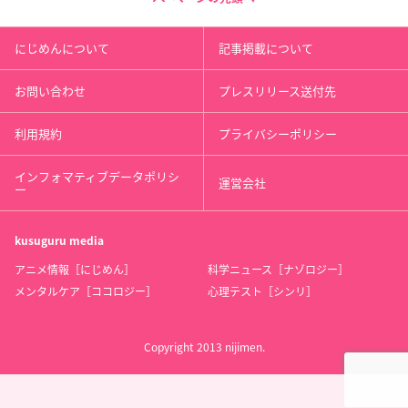
にじめんについて
記事掲載について
お問い合わせ
プレスリリース送付先
利用規約
プライバシーポリシー
インフォマティブデータポリシ
運営会社
ー
kusuguru
media
アニメ情報［にじめん］
科学ニュース［ナゾロジー］
メンタルケア［ココロジー］
心理テスト［シンリ］
Copyright 2013 nijimen.