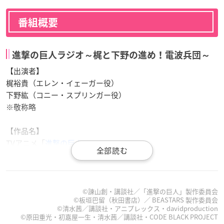
番組概要
進撃の巨人ラジオ～梶と下野の進め！電波兵団～
【出演者】
梶裕貴（エレン・イェーガー役）
下野紘（コニー・スプリンガー役）
※敬称略
【作品名】
TVアニメ「
進撃の巨人
Season3」
【更新日】
第92回：2020年11月30日(月)/第93回：2021年1月4日(月)
番組は
こちら
©諫山創・講談社／「進撃の巨人」製作委員会
©板垣巴留（秋田書店）／ BEASTARS 製作委員会
©清水茜／講談社・アニプレックス・davidproduction
©原田重光・初嘉屋一生・清水茜／講談社・CODE BLACK PROJECT
BEASTARSレゴシとフリーのわんにゃんレディ