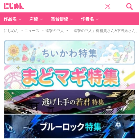
に
じ
め
ん
作品名
声優
舞台俳優
作者名
にじめん
>
ニュース
>
進撃の巨人
> 「進撃の巨人」梶裕貴さん&下野紘さん、