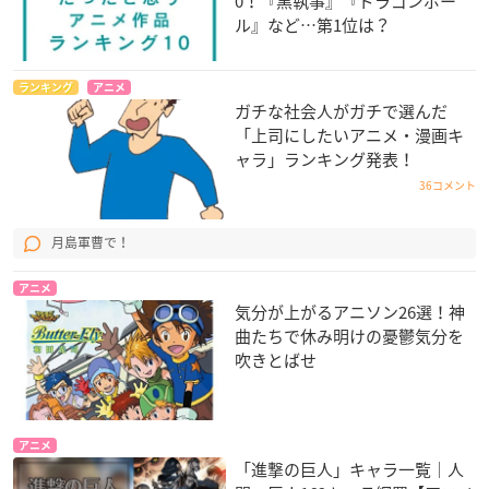
0！『黒執事』『ドラゴンボー
ル』など…第1位は？
ランキング
アニメ
ガチな社会人がガチで選んだ
「上司にしたいアニメ・漫画キ
ャラ」ランキング発表！
36コメント
月島軍曹で！
アニメ
気分が上がるアニソン26選！神
曲たちで休み明けの憂鬱気分を
吹きとばせ
アニメ
「進撃の巨人」キャラ一覧｜人