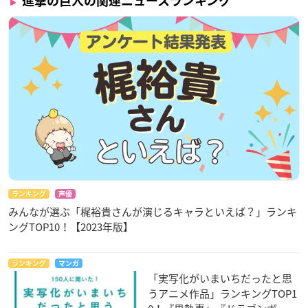
進撃の巨人の関連ニュースランキング
【作品名】
TVアニメ「
はたらく細胞
!!」
TVアニメ「はたらく細胞BLACK」
【更新日】
2021年1月6日(水)～隔週水曜配信
番組は
こちら
※ここで紹介した新番組は一部です。詳細は公式サイトでご確
認ください。
ランキング
声優
みんなが選ぶ「梶裕貴さんが演じるキャラといえば？」ランキ
ングTOP10！【2023年版】
ランキング
マンガ
「実写化がいまいちだったと思
うアニメ作品」ランキングTOP1