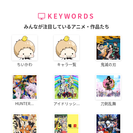
KEYWORDS
みんなが注目しているアニメ・作品たち
ちいかわ
キャラ一覧
鬼滅の刃
HUNTER...
アイドリッシ...
刀剣乱舞