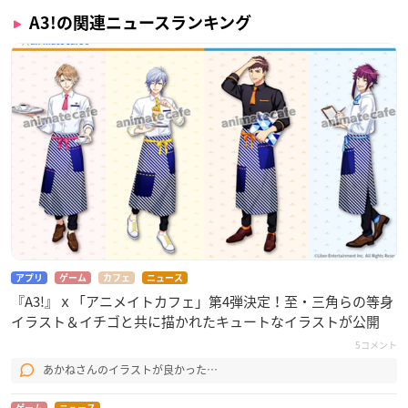
世雄一）］
A3!の関連ニュースランキング
冬組第七回公演曲
7 グラン・ステイの続きを
作詞・作曲・編曲：sasakure.UK
尾張＆津々木［雪白 東、ガイ（CV：柿原徹也、日野 聡）］
8 モノローグ (Instrumental)
9 The Contract (Instrumental)
10 ITTEKI～義経異聞録～ (Instrumental)
アプリ
ゲーム
カフェ
ニュース
『A3!』ｘ「アニメイトカフェ」第4弾決定！至・三角らの等身
11 蜃気楼は奇術の夜に (Instrumental)
イラスト＆イチゴと共に描かれたキュートなイラストが公開
5コメント
12 Shake the Shape (Instrumental)
あかねさんのイラストが良かった…
13 Hungry Neighbors (Instrumental)
ゲーム
ニュース