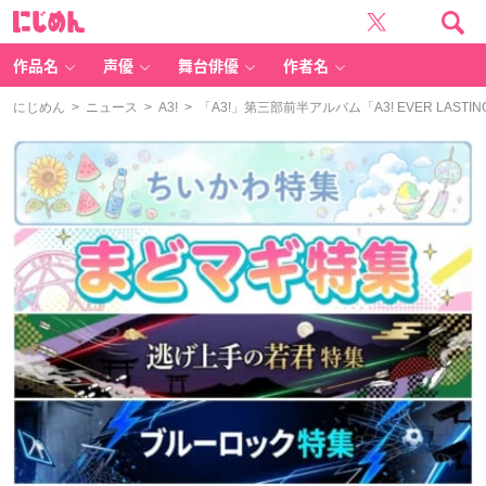
に
じ
め
ん
作品名
声優
舞台俳優
作者名
にじめん
>
ニュース
>
A3!
> 「A3!」第三部前半アルバム「A3! EVER LA