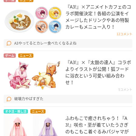
『A3!』×アニメイトカフェのコ
14 グラン・ステイの続きを (Instrumental)
ラボ開催決定！各組の公演をイ
メージしたドリンクやあの特製
【店舗特典】
カレーもメニュー入り！
きゃにめ：A3クリアポスター
12コメント
Amazon.co.jp：メガジャケ
A3やってるとカレー食べたくなるよね
全国アニメイト（通販含む）：マルチクリアファイル
タワーレコード（一部店舗を除く）：大判ポストカード
ゲーム
ニュース
HMV全店・HMV&BOOKS online：L判ブロマイド
『A3!』×『太鼓の達人』コラボ
ソフマップ・アニメガ（一部店舗除く）：マイクロファイバー
よりイラストが公開！狐フード
クロス (20㎝×20cm)
に浴衣という可愛い組み合わ
せ！
5コメント
破壊力やばすぎた
オタ活・推し活
ニュース
ふわもこで癒されちゃう！『A
3!』咲也・至が着ていたうさぎ
のもこもこ着ぐるみパジャマが