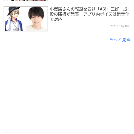
クロウ＆ベンケイ［皇 天馬、皆木 綴（CV：江口拓也、西山宏
小澤廉さんの報道を受け「A3!」三好一成
太朗）］
役の降板が発表 アプリ内ボイスは無音化
で対応
春組第七回公演曲
2020年12月18日
4 蜃気楼は奇術の夜に
もっと見る
作詞・作曲・編曲：ANCHOR
須玖キエル＆宇曽ペテン［碓氷真澄、卯木千景（CV：白井悠
介、羽多野 渉）］
夏組第七回公演曲
5 Shake the Shape
作詞・作曲：ヒゲドライバー 編曲：YASUHIRO(康寛)
木津浩成&夏川空［斑鳩三角、兵頭九門（CV：廣瀬大介、畠中
祐）］
秋組第七回公演曲
6 Hungry Neighbors
作詞・作曲・編曲：やしきん
近藤 陸&クラウス［伏見 臣、古市左京（CV：熊谷健太郎、帆