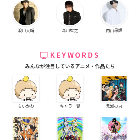
浪川大輔
森川智之
内山昂輝
KEYWORDS
みんなが注目しているアニメ・作品たち
ちいかわ
キャラ一覧
鬼滅の刃