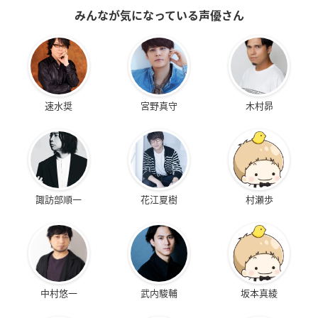
みんなが気になっている声優さん
速水奨
宮野真守
木村昴
諏訪部順一
花江夏樹
村瀬歩
中村悠一
武内駿輔
坂本真綾