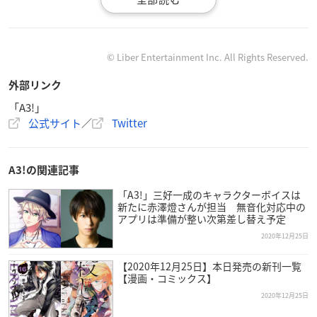
【通常盤】
定価：2,500円＋税
© Liber Entertainment Inc. All Rights Reserved.
【収録楽曲】
外部リンク
第三部前半主題歌
1 モノローグ
「A3!」
公式サイト
／
Twitter
作詞・作曲・編曲：中山真斗
佐久間咲也（CV:酒井広大）
A3!の関連記事
第七回ミックス公演曲
2 The Contract
「A3!」三好一成のキャラクターボイスは
新たに赤澤燈さんが担当 無音化対応中の
作詞・作曲・編曲：ゆよゆっぺ
アプリは準備が整い次第差し替え予定
ルキフェル＆マルク［月岡 紬、七尾太一（CV：田丸篤志、濱
2020年12月25日
健人）］
【2020年12月25日】本日発売の新刊一覧
第八回ミックス公演曲
【漫画・コミックス】
3 ITTEKI～義経異聞録～
2020年12月25日
作詞・作曲・編曲：烏屋茶房