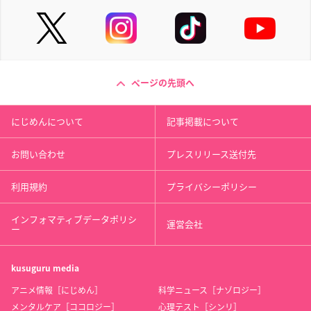
ページの先頭へ
にじめんについて
記事掲載について
お問い合わせ
プレスリリース送付先
利用規約
プライバシーポリシー
インフォマティブデータポリシ
運営会社
ー
kusuguru
media
アニメ情報［にじめん］
科学ニュース［ナゾロジー］
メンタルケア［ココロジー］
心理テスト［シンリ］