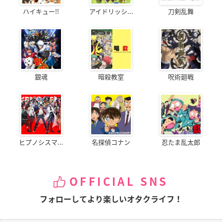
ハイキュー!!
アイドリッシ...
刀剣乱舞
銀魂
暗殺教室
呪術廻戦
ヒプノシスマ...
名探偵コナン
忍たま乱太郎
OFFICIAL SNS
フォローしてより楽しいオタクライフ！