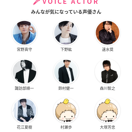
VOICE ACTOR
みんなが気になっている声優さん
宮野真守
下野紘
速水奨
諏訪部順一
鈴村健一
森川智之
花江夏樹
村瀬歩
大塚芳忠