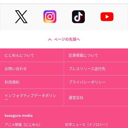
ページの先頭へ
にじめんについて
記事掲載について
お問い合わせ
プレスリリース送付先
利用規約
プライバシーポリシー
インフォマティブデータポリシ
運営会社
ー
kusuguru
media
アニメ情報［にじめん］
科学ニュース［ナゾロジー］