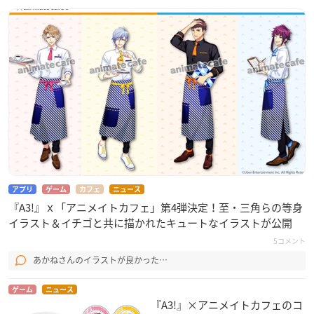
Circle of Seasons – Positive Ver.
Portrait in Act
Theme of Homare
Nasty Smoke
Air Without Words
Red Spark
After the Rain
僕らの絆 – Gentle Ver.
Between the Two Hearts
Forbidden Romance
When the Swords Meet
アプリ
ゲーム
カフェ
ニュース
Arabian Night
『A3!』ｘ「アニメイトカフェ」第4弾決定！至・三角らの等身
Magic Lamp
イラスト＆イチゴと共に描かれたキュートなイラストが公開
Grow Apart
5コメント
楽園オアシス – Emotional Ver.
FATHER
あかねさんのイラストが良かった…
Casual Escape
ゲーム
ニュース
Benjamin’s Room
『A3!』×アニメイトカフェのコ
一夜限りの相棒 – Guitar Ver.