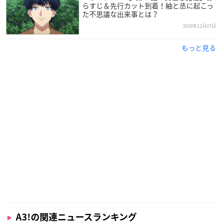
I Reject
らすじ＆先行カット到着！紬と丞に起こっ
accel.
た不思議な出来事とは？
MANKAI☆開花宣言 – Ballad Ver.
2020年12月07日
Timeless Room
もっと見る
BLOOM
Endless Afternoon
I Like It Rough
Those Days
Up Is Down
On the Edge
Arghhh
Ready Guys?
Hidden Knives
Stay Away!
Starting Pistol
In the Kind Blue
Act! Addict! Actors! – Ballad Ver.
[DISC 2]
A3!の関連ニュースランキング