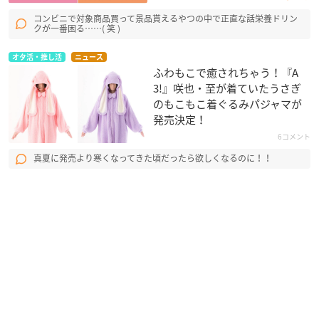
コンビニで対象商品買って景品貰えるやつの中で正直な話栄養ドリン
クが一番困る……( 笑 )
オタ活・推し活
ニュース
ふわもこで癒されちゃう！『A
3!』咲也・至が着ていたうさぎ
のもこもこ着ぐるみパジャマが
発売決定！
6コメント
真夏に発売より寒くなってきた頃だったら欲しくなるのに！！