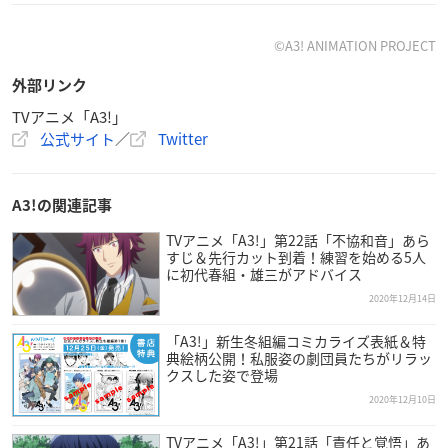
【収録楽曲】
[DISC 1]
©A3! ANIMATION PROJECT
A3!
Please Make Us Bloom!
外部リンク
Where I Belong
Step Into Spring
TVアニメ「A3!」
公式サイト
／
Twitter
MANKAI Company
I Want to Join
What Makes You Run
A3!の関連記事
I’m the Star
Daily Shadows
TVアニメ「A3!」第22話「不協和音」あら
すじ＆先行カット到着！練習を始める5人
You Say I Say
に初代春組・雄三がアドバイス
The Manager
2020年12月14日
Sunday in April
Oil and Water
「A3!」新生冬組編コミカライズ表紙＆特
Celery
典絵柄公開！私服姿の劇団員たちがリラッ
クスした姿で登場
Rusty Words
2020年12月10日
Oh My So High
One for One
TVアニメ「A3!」第21話「責任と覚悟」あ