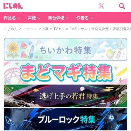
に
じ
め
ん
作品名
声優
舞台俳優
作者名
にじめん
>
ニュース
>
A3!
> TVアニメ「A3!」サントラ発売決定！店舗別購