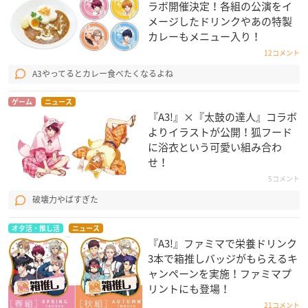
ラボ開催決定！各組の公演をイ
Hammer of Justice
メージしたドリンクやあの特製
Sacred Fire
カレーもメニュー入り！
Archangel Michael
12コメント
True Happiness
A3やってるとカレー食べたくなるよね
Don’t cry… – Emotional Ver.
ゲーム
ニュース
『A3!』×『太鼓の達人』コラボ
よりイラストが公開！狐フード
に浴衣という可愛い組み合わ
せ！
TVアニメ「A3!」のサウンドトラック「A3! ANIMATION OS
T」が2021年1月6日に発売！ジャケットと各店舗特典が解
5コメント
禁になりました！
破壊力やばすぎた
詳しくはHPを御覧ください！
https://t.co/WwpxicHMac
#エ
ーアニ
pic.twitter.com/zdoqqaJaWM
オタ活・推し活
ニュース
『A3!』ファミマで栄養ドリンク
— 【公式】アニメ『A3!』 (@mankai_anime)
December 1
3本で箱推しバッジがもらえるキ
4, 2020
ャンペーンを実施！ファミマプ
リントにも登場！
21コメント