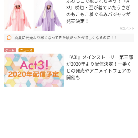
ふわもこで癒されちゃう！『A
3!』咲也・至が着ていたうさぎ
のもこもこ着ぐるみパジャマが
発売決定！
6コメント
真夏に発売より寒くなってきた頃だったら欲しくなるのに！！
ゲーム
ニュース
『A3!』メインストーリー第三部
が2020年より配信決定！一番く
じの発売やアニメイトフェアの
開催も