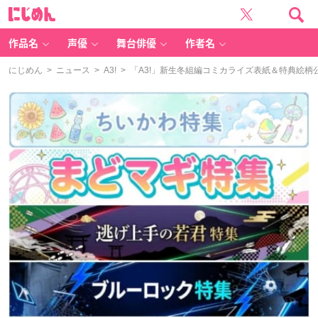
に
じ
め
ん
作品名
声優
舞台俳優
作者名
にじめん
>
ニュース
>
A3!
> 「A3!」新生冬組編コミカライズ表紙＆特典絵