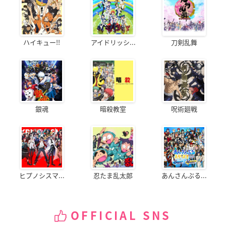
ハイキュー!!
アイドリッシ...
刀剣乱舞
銀魂
暗殺教室
呪術廻戦
ヒプノシスマ...
忍たま乱太郎
あんさんぶる...
OFFICIAL SNS