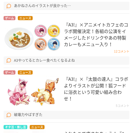
あかねさんのイラストが良かった…
ゲーム
ニュース
『A3!』×アニメイトカフェのコ
ラボ開催決定！各組の公演をイ
メージしたドリンクやあの特製
カレーもメニュー入り！
12コメント
A3やってるとカレー食べたくなるよね
ゲーム
ニュース
『A3!』×『太鼓の達人』コラボ
よりイラストが公開！狐フード
に浴衣という可愛い組み合わ
せ！
5コメント
破壊力やばすぎた
オタ活・推し活
ニュース