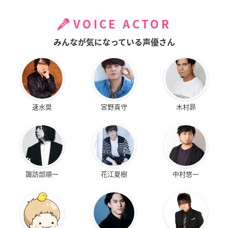
VOICE ACTOR
みんなが気になっている声優さん
速水奨
宮野真守
木村昴
諏訪部順一
花江夏樹
中村悠一