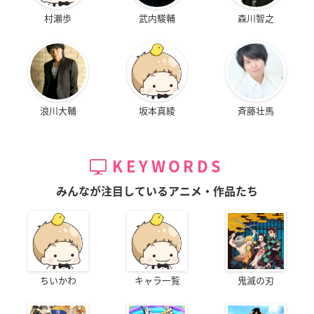
村瀬歩
武内駿輔
森川智之
浪川大輔
坂本真綾
斉藤壮馬
KEYWORDS
みんなが注目しているアニメ・作品たち
ちいかわ
キャラ一覧
鬼滅の刃