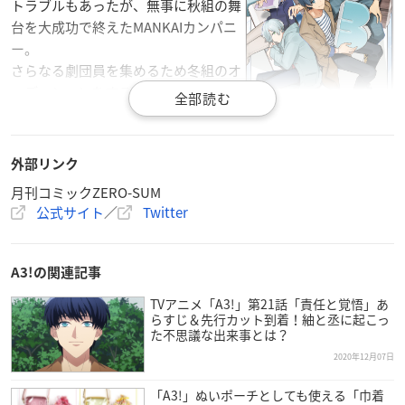
トラブルもあったが、無事に秋組の舞
台を大成功で終えたMANKAIカンパニ
ー。
さらなる劇団員を集めるため冬組のオ
ーディションをすることになるが、集
まったメンバーは――？
個性的なメンバーが集う『A3!』新生
冬組編コミカライズ、開幕！
外部リンク
月刊コミックZERO-SUM
価格：682円
公式サイト
／
Twitter
発売日：2020年12月25日(金)
A3!の関連記事
TVアニメ「A3!」第21話「責任と覚悟」あ
らすじ＆先行カット到着！紬と丞に起こっ
【書影&特典解禁】
た不思議な出来事とは？
12月25日（金）発売の『A3!WINTER #1』のカバー&店舗別
2020年12月07日
特典解禁✨
「A3!」ぬいポーチとしても使える「巾着
公式コミカライズ新生冬組編、開幕です❄️