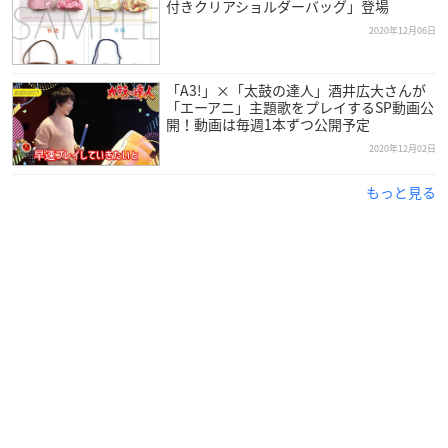
付きクリアショルダーバッグ」登場
1巻は私服姿の劇団員たちがリラックスした姿で登場！さわ
2020年12月06日
やかな冬空のような水色が目印👀
ムネヤマ先生描きおろしの各特典も併せてチェックしてく
ださい♪
#エースリー
pic.twitter.com/If1Gg9pTvY
「A3!」×「太鼓の達人」酒井広大さんが
「エーアニ」主題歌をプレイするSP動画公
— ゼロサム編集部 (@comic_zerosum)
December 9, 2020
開！動画は毎週1本ずつ公開予定
2020年12月02日
もっと見る