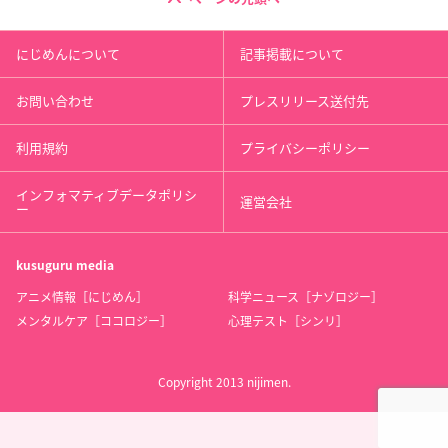
にじめんについて
記事掲載について
お問い合わせ
プレスリリース送付先
利用規約
プライバシーポリシー
インフォマティブデータポリシ
運営会社
ー
kusuguru
media
アニメ情報［にじめん］
科学ニュース［ナゾロジー］
メンタルケア［ココロジー］
心理テスト［シンリ］
Copyright 2013 nijimen.