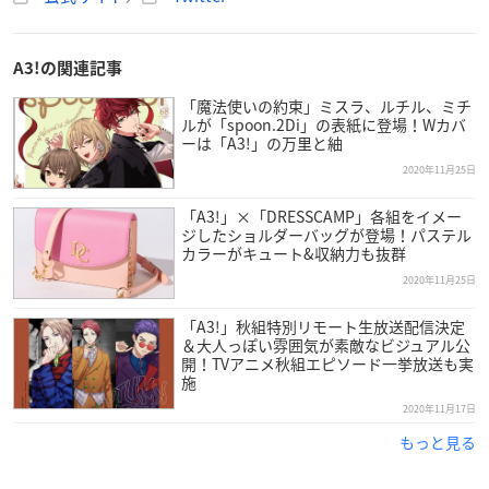
東京郊外の街・天鵞絨（ビロード）町には『ビロードウェイ』
と呼ばれる通りがあり、多くの劇団が拠点にし、劇団員の聖地
A3!の関連記事
となっている。
父・幸夫が立ち上げ、今は潰れかけ寸前の劇団MANKAIカンパ
「魔法使いの約束」ミスラ、ルチル、ミチ
ルが「spoon.2Di」の表紙に登場！Wカバ
ニーを立て直すため、主宰兼『総監督』となった立花いづみ。
ーは「A3!」の万里と紬
以前のように春夏秋冬の4組で活動する劇団にするべく、何と
2020年11月25日
か10名の団員を集めてまずは春組、夏組を結成。紆余曲折あっ
たもののそれぞれ無事千秋楽を大盛況で迎えることができた。
「A3!」×「DRESSCAMP」各組をイメー
しかしここからが正念場。残り2組の団員を集め、観客を満開
ジしたショルダーバッグが登場！パステル
カラーがキュート&収納力も抜群
の笑顔にすることができるか……。
2020年11月25日
はたして、MANKAIカンパニーの運命は――
「A3!」秋組特別リモート生放送配信決定
【スタッフ】
＆大人っぽい雰囲気が素敵なビジュアル公
原作：『
A3!
（エースリー）』（リベル・エンタテインメン
開！TVアニメ秋組エピソード一挙放送も実
施
ト）
2020年11月17日
キャラクター原案：冨士原 良
監督：迫井政行
もっと見る
シリーズ構成：ハヤシナオキ