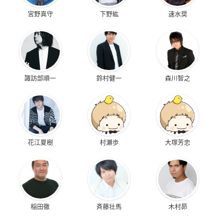
▼ご予約・ご購入はこちらから
宮野真守
下野紘
速水奨
アニメイト
諏訪部順一
鈴村健一
森川智之
花江夏樹
村瀬歩
大塚芳忠
稲田徹
斉藤壮馬
木村昴