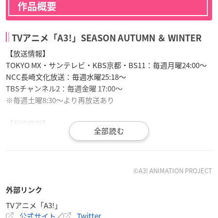
作品概要
TVアニメ「A3!」SEASON AUTUMN ＆ WINTER
【放送情報】
TOKYO MX・サンテレビ・KBS京都・BS11：毎週月曜24:00～
NCC長崎文化放送：毎週水曜25:18〜
TBSチャンネル2：毎週金曜 17:00〜
※毎週土曜8:30〜より再放送あり
【配信情報】
ｄアニメストア／FOD／U-NEXTにて毎週月曜24時より先行配
信中
ニコニコ動画、ABEMA、Hulu、バンダイチャンネル、Amazon
プライムビデオ、楽天TV、ビデオマーケット、GYAO!ストア、
©A3! ANIMATION PROJECT
DMM.com、J:COMオンデマンド、TELASA、ひかりTV／ニコニ
外部リンク
コ生放送、TSUTAYA TV
TVアニメ「A3!」
公式サイト
／
Twitter
【イントロダクション】