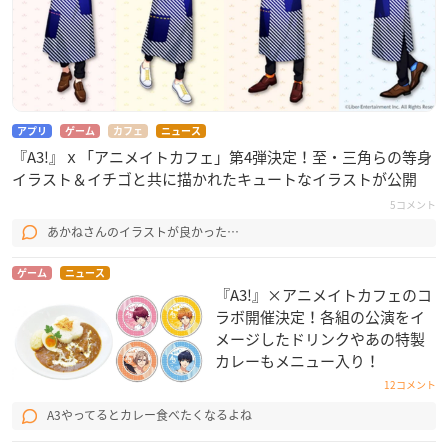
伏見 臣：熊谷健太郎
古市左京：帆世雄一
＜冬組＞
月岡 紬：田丸篤志
高遠 丞：佐藤拓也
アプリ
ゲーム
カフェ
ニュース
『A3!』ｘ「アニメイトカフェ」第4弾決定！至・三角らの等身
御影 密：寺島惇太
イラスト＆イチゴと共に描かれたキュートなイラストが公開
有栖川 誉：豊永利行
雪白 東：柿原徹也
5コメント
あかねさんのイラストが良かった…
＜春組＞
佐久間咲也：酒井広大
ゲーム
ニュース
『A3!』×アニメイトカフェのコ
碓氷真澄：白井悠介
ラボ開催決定！各組の公演をイ
皆木 綴：西山宏太朗
メージしたドリンクやあの特製
茅ヶ崎 至：浅沼晋太郎
カレーもメニュー入り！
シトロン：五十嵐 雅
12コメント
A3やってるとカレー食べたくなるよね
＜夏組＞
皇 天馬：江口拓也