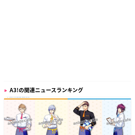
キャラクターデザイン：長友望己
美術デザイン：石口 十
衣装デザイン：あきづきりょう
美術監督：本田光平（草薙）
色彩設計：笹 愛美（Wish）
グラフィックアート：荒木宏文
撮影監督：鈴木麻予（T2 Studio）
編集：土居秀充・定松 剛
音響監督：濱野高年
音楽：横山 克・橋口佳奈
音楽制作：ポニーキャニオン
プロデュース：インフィニット
アニメーション制作：P.A.WORKS×Studio 3Hz
A3!の関連ニュースランキング
【キャスト】
＜秋組＞
摂津万里：沢城千春
兵頭十座：武内駿輔
七尾太一：濱 健人