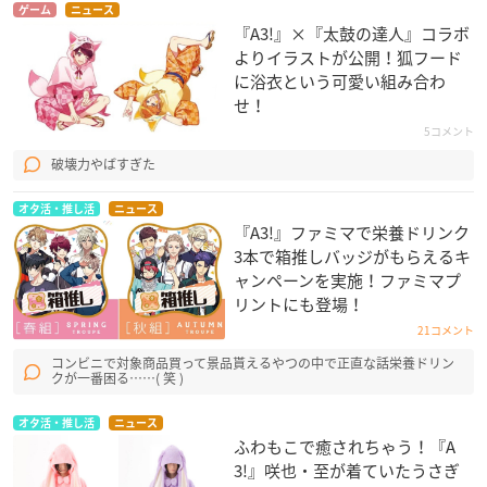
ゲーム
ニュース
瑠璃川 幸：土岐隼一
『A3!』×『太鼓の達人』コラボ
向坂 椋：山谷祥生
よりイラストが公開！狐フード
斑鳩三角：廣瀬大介
に浴衣という可愛い組み合わ
三好一成：小澤 廉
せ！
5コメント
松川伊助：小西克幸
破壊力やばすぎた
立花いづみ：名塚佳織
オタ活・推し活
ニュース
『A3!』ファミマで栄養ドリンク
3本で箱推しバッジがもらえるキ
関連商品
ャンペーンを実施！ファミマプ
リントにも登場！
TV A3! SEASON AUTUMN＆WINTER ED「ZERO LI
21コメント
MIT/Thawing」/秋組・冬組
コンビニで対象商品買って景品貰えるやつの中で正直な話栄養ドリン
クが一番困る……( 笑 )
オタ活・推し活
ニュース
ふわもこで癒されちゃう！『A
3!』咲也・至が着ていたうさぎ