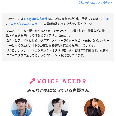
記事の内容について報告する
このページは
kusuguru株式会社
のにじめん編集部が作成・配信しています。
A3!
/
アニメ
/
秋アニメ
/
ニュース
の最新情報はリンク先をご覧ください。
アニメ・ゲーム・漫画などの2次元コンテンツや、声優・舞台・俳優などの情
報・話題をお届けする情報メディア「にじめん」。
女性向けアニメをはじめ、少年アニメやキャラクター作品、VTuberなどストリー
マーにも幅を広げ、オタクが気になる情報を幅広くお届けしています。
さらに、アンケート・ランキング・オタ活（推し活）お役立ち情報など、女性オ
タクがワクワク楽しめるようなコンテンツも発信しています。
VOICE ACTOR
みんなが気になっている声優さん