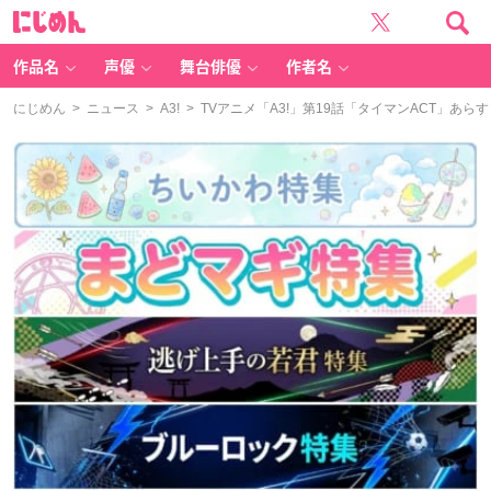
に
じ
め
ん
作品名
声優
舞台俳優
作者名
にじめん
>
ニュース
>
A3!
> TVアニメ「A3!」第19話「タイマンACT」あ