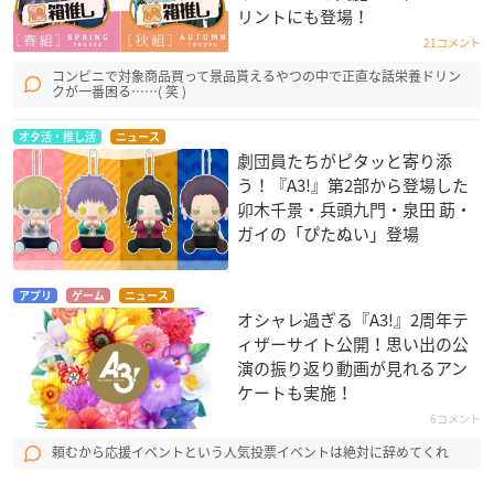
リントにも登場！
21コメント
コンビニで対象商品買って景品貰えるやつの中で正直な話栄養ドリン
クが一番困る……( 笑 )
オタ活・推し活
ニュース
劇団員たちがピタッと寄り添
う！『A3!』第2部から登場した
卯木千景・兵頭九門・泉田 莇・
ガイの「ぴたぬい」登場
アプリ
ゲーム
ニュース
オシャレ過ぎる『A3!』2周年テ
ィザーサイト公開！思い出の公
演の振り返り動画が見れるアン
ケートも実施！
6コメント
頼むから応援イベントという人気投票イベントは絶対に辞めてくれ