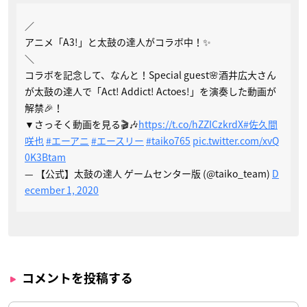
／
アニメ「A3!」と太鼓の達人がコラボ中！✨
＼
コラボを記念して、なんと！Special guest🌸酒井広大さん
が太鼓の達人で「Act! Addict! Actoes!」を演奏した動画が
解禁🎉！
▼さっそく動画を見る🎬🎶
https://t.co/hZZICzkrdX
#佐久間
咲也
#エーアニ
#エースリー
#taiko765
pic.twitter.com/xvQ
0K3Btam
— 【公式】太鼓の達人 ゲームセンター版 (@taiko_team)
D
ecember 1, 2020
コメントを投稿する