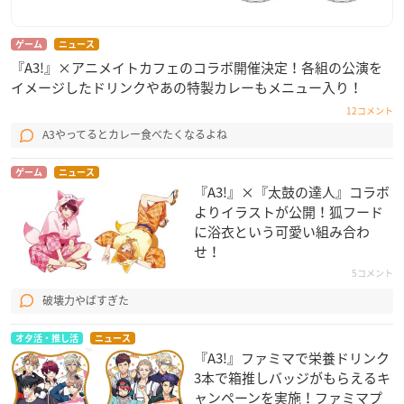
ゲーム
ニュース
『A3!』×アニメイトカフェのコラボ開催決定！各組の公演を
イメージしたドリンクやあの特製カレーもメニュー入り！
12コメント
A3やってるとカレー食べたくなるよね
ゲーム
ニュース
『A3!』×『太鼓の達人』コラボ
よりイラストが公開！狐フード
に浴衣という可愛い組み合わ
せ！
5コメント
破壊力やばすぎた
オタ活・推し活
ニュース
『A3!』ファミマで栄養ドリンク
3本で箱推しバッジがもらえるキ
ャンペーンを実施！ファミマプ