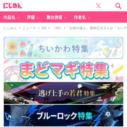
に
じ
め
ん
作品名
声優
舞台俳優
作者名
にじめん
>
ニュース
>
A3!
> 「A3!」×「太鼓の達人」酒井広大さんが「エー