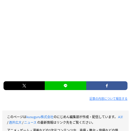
記事の内容について報告する
このページは
kusuguru株式会社
のにじめん編集部が作成・配信しています。
A3!
/
酒井広大
/
ニュース
の最新情報はリンク先をご覧ください。
アニメ・ゲーム・漫画などの2次元コンテンツや、声優・舞台・俳優などの情