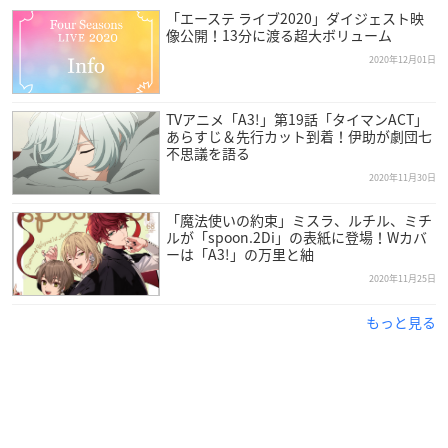
「エーステ ライブ2020」ダイジェスト映
像公開！13分に渡る超大ボリューム
2020年12月01日
TVアニメ「A3!」第19話「タイマンACT」
あらすじ＆先行カット到着！伊助が劇団七
不思議を語る
2020年11月30日
「魔法使いの約束」ミスラ、ルチル、ミチ
ルが「spoon.2Di」の表紙に登場！Wカバ
ーは「A3!」の万里と紬
2020年11月25日
もっと見る