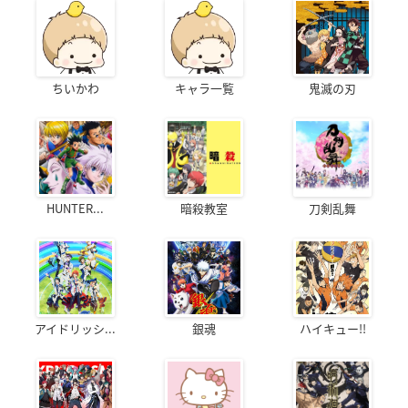
ちいかわ
キャラ一覧
鬼滅の刃
HUNTER...
暗殺教室
刀剣乱舞
アイドリッシ...
銀魂
ハイキュー!!