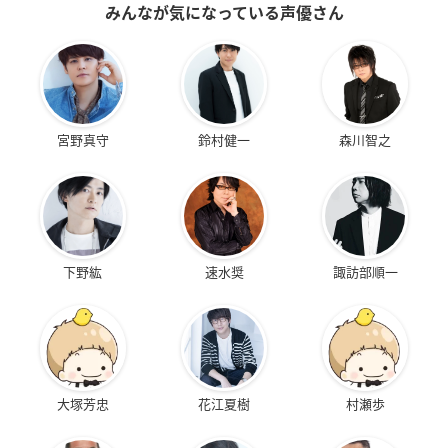
みんなが気になっている声優さん
宮野真守
鈴村健一
森川智之
下野紘
速水奨
諏訪部順一
大塚芳忠
花江夏樹
村瀬歩