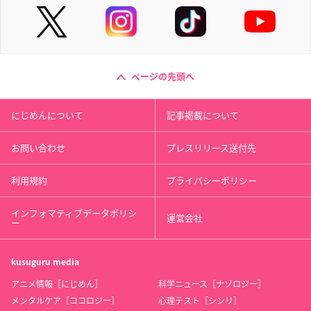
ページの先頭へ
にじめんについて
記事掲載について
お問い合わせ
プレスリリース送付先
利用規約
プライバシーポリシー
インフォマティブデータポリシ
運営会社
ー
kusuguru
media
アニメ情報［にじめん］
科学ニュース［ナゾロジー］
メンタルケア［ココロジー］
心理テスト［シンリ］