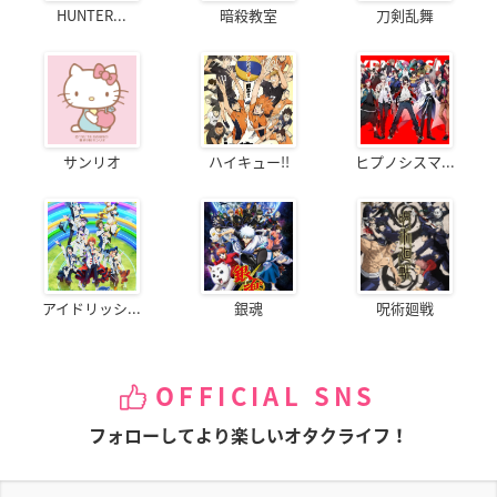
HUNTER...
暗殺教室
刀剣乱舞
サンリオ
ハイキュー!!
ヒプノシスマ...
アイドリッシ...
銀魂
呪術廻戦
OFFICIAL SNS
フォローしてより楽しいオタクライフ！