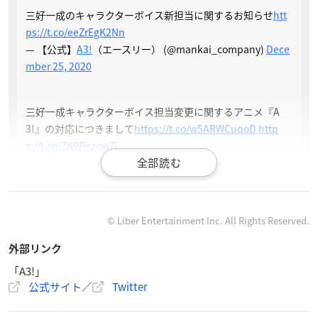
三好一成のキャラクターボイス新担当に関するお知らせ
htt
ps://t.co/eeZrEgK2Nn
— 【公式】
A3!
（エースリー） (@mankai_company)
Dece
mber 25, 2020
三好一成キャラクターボイス担当変更に関するアニメ『A
3!』の対応につきまして
https://t.co/w5ARWCuqoD
http
s://t.co/ZK9PezowZj
— 【公式】アニメ『A3!』 (@mankai_anime)
December 2
5, 2020
© Liber Entertainment Inc. All Rights Reserved.
外部リンク
「A3!」
公式サイト
／
Twitter