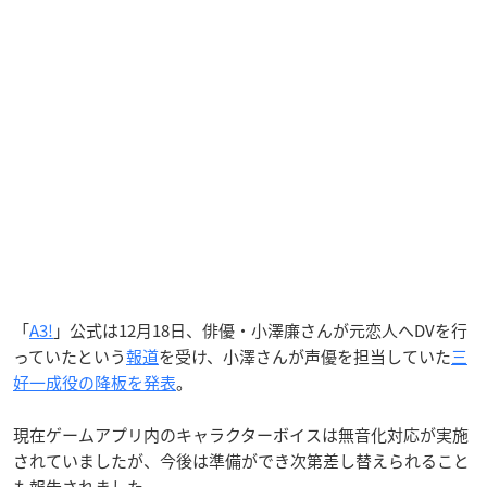
「
A3!
」公式は12月18日、俳優・小澤廉さんが元恋人へDVを行
っていたという
報道
を受け、小澤さんが声優を担当していた
三
好一成役の降板を発表
。
現在ゲームアプリ内のキャラクターボイスは無音化対応が実施
されていましたが、今後は準備ができ次第差し替えられること