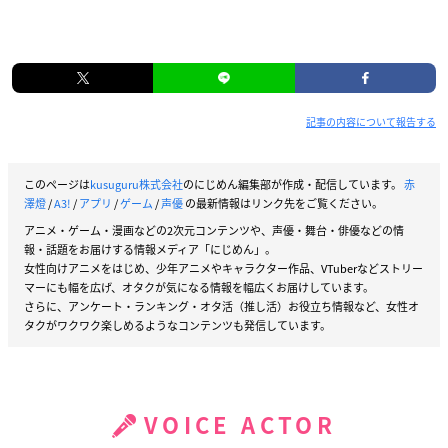
記事の内容について報告する
このページは
kusuguru株式会社
のにじめん編集部が作成・配信しています。
赤
澤燈
/
A3!
/
アプリ
/
ゲーム
/
声優
の最新情報はリンク先をご覧ください。
アニメ・ゲーム・漫画などの2次元コンテンツや、声優・舞台・俳優などの情
報・話題をお届けする情報メディア「にじめん」。
女性向けアニメをはじめ、少年アニメやキャラクター作品、VTuberなどストリー
マーにも幅を広げ、オタクが気になる情報を幅広くお届けしています。
さらに、アンケート・ランキング・オタ活（推し活）お役立ち情報など、女性オ
タクがワクワク楽しめるようなコンテンツも発信しています。
VOICE ACTOR