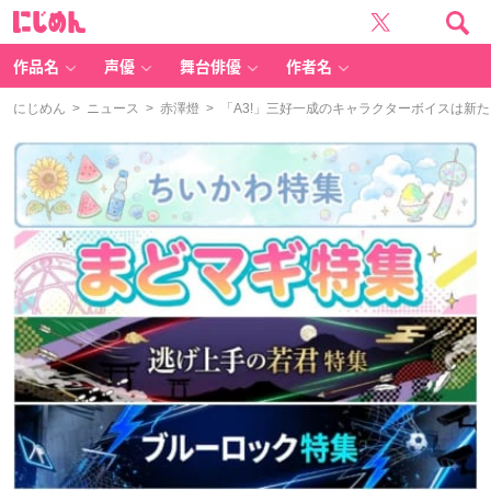
に
じ
め
ん
作品名
声優
舞台俳優
作者名
にじめん
>
ニュース
>
赤澤燈
> 「A3!」三好一成のキャラクターボイスは