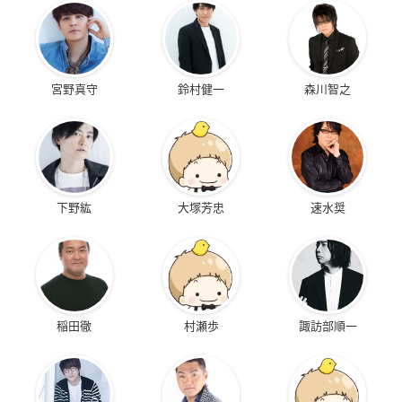
宮野真守
鈴村健一
森川智之
下野紘
大塚芳忠
速水奨
稲田徹
村瀬歩
諏訪部順一