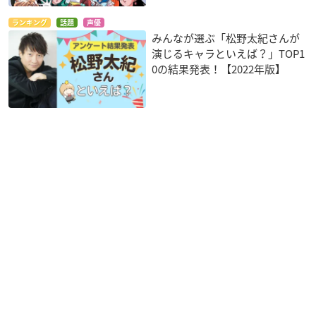
メガジャケ（CDジャケット柄）
ランキング
話題
声優
・楽天ブックス
みんなが選ぶ「松野太紀さんが
L判ブロマイド（スーパーセーラーマーキュリー柄）
演じるキャラといえば？」TOP1
0の結果発表！【2022年版】
・セブンネットショッピング
ステッカー（CDジャケット柄）
・TOWER RECORDS
ポストカード（CDジャケット柄）
・アニメイト
缶バッジ（スーパーセーラーちびムーン/エリオス柄）
・ TSUTAYA
L版ブロマイド（スーパーセーラーヴィーナス柄）
とらのあな
L版ブロマイド（スーパーセーラージュピター柄）