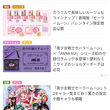
※豪華盤はオフィシャルファンクラブ“Pretty Guardians”、EVI
食品
ニュース
L LINE OFFICIAL STORE（KINGe-Shop）、Salior Moon storeの
カラフルで美味しいルージュも
みでの販売となります。
ラインナップ！劇場版『セーラ
ームーン』バレンタイン限定商
品公開
法人別オリジナル特典
ファッション
グッズ
「美少女戦士セーラームーン」
・Pretty Guardians
×「ANNA SUI」シリーズ初の付
A4クリアファイル（CDジャケット柄）
録付きムック本登場！便利なミ
ニサイズのショルダーポーチは
必見
・Sailor moon store
B2告知ポスター
76
話題
アニメ
・ELR store
「美少女戦士セーラームーン」5
L判ブロマイド（スーパーセーラームーン柄）
2キャラ一覧まとめ！驚きの設定
や敵キャラも網羅
・Amazon.co.jp