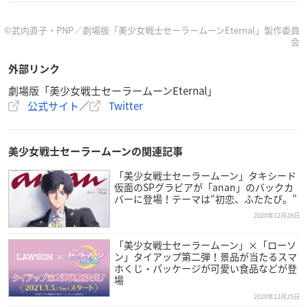
M.1 ETERNAL MYSTAR：スーパーセーラームーン（CV:三石琴
乃）
©武内直子・PNP／劇場版「美少女戦士セーラームーンEternal」製作委員
会
作詞・作曲・編曲：CHI-MEY
M.2 formula in blue：スーパーセーラーマーキュリー（CV:金元
外部リンク
寿子）
劇場版「美少女戦士セーラームーンEternal」
作詞：木葉あいり 作曲・編曲：岡本武士
公式サイト
／
Twitter
M.3 Signpost：スーパーセーラーマーズ（CV:佐藤利奈）
作詞・作曲：SHOW 編曲：SHOW、Mitsu.J
M.4 Don’t Look Back：スーパーセーラージュピター（CV:小清
美少女戦士セーラームーンの関連記事
水亜美）
「美少女戦士セーラームーン」タキシード
作詞・作曲・編曲：浅利進吾
仮面のSPグラビアが「anan」のバックカ
M.5 I’m gonna be an IDOL! ：スーパーセーラーヴィーナス（C
バーに登場！テーマは“初恋、ふたたび。”
V:伊藤 静）
2020年12月28日
作詞・作曲・編曲：ツキダタダシ
M.6 夢色の初恋：スーパーセーラーちびムーン（CV: 福圓美
「美少女戦士セーラームーン」×「ローソ
ン」タイアップ第二弾！景品が当たるスマ
里） & エリオス（CV: 松岡禎丞）
ホくじ・パッケージが可愛い食品などが登
作詞・作曲・編曲：園田 優
場
M.7 Astral Mission:スーパーセーラーウラヌス（CV:皆川純子）
2020年12月25日