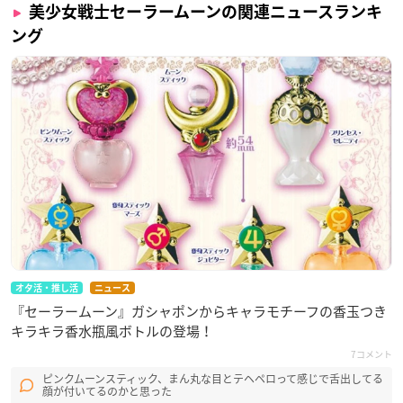
ターナルセーラープルート（CV:前田 愛） エターナルセーラー
美少女戦士セーラームーンの関連ニュースランキ
サターン（CV:藤井ゆきよ） エターナルセーラーちびムーン
ング
（CV:福圓美里）
作詞・作曲・編曲：月蝕會議
劇場版「美少女戦士セーラームーンEternal」
キャラクターソング集 Eternal Collection【豪華
盤】（数量限定盤）
発売日：2021年2月10日(水)
品番： NKZC-31~2 価格：\7,800+税
収録内容：通常盤と同内容
・豪華BOX仕様
オタ活・推し活
ニュース
・完全限定オリジナルグッズ「Moon
『セーラームーン』ガシャポンからキャラモチーフの香玉つき
Crisis Bangle」封入
キラキラ香水瓶風ボトルの登場！
・オンラインイベント招待状封入
7コメント
※イベント詳細は追ってこちらのサイトにてお知らせいたしま
ピンクムーンスティック、まん丸な目とテヘペロって感じで舌出してる
す。
顔が付いてるのかと思った