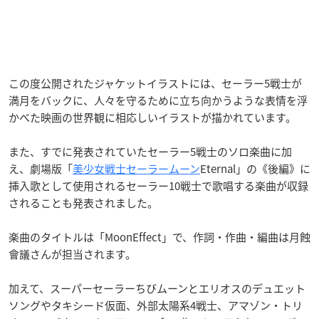
この度公開されたジャケットイラストには、セーラー5戦士が
満月をバックに、人々を守るために立ち向かうような表情を浮
かべた映画の世界観に相応しいイラストが描かれています。
また、すでに発表されていたセーラー5戦士のソロ楽曲に加
え、劇場版「
美少女戦士セーラームーン
Eternal」の《後編》に
挿入歌として使用されるセーラー10戦士で歌唱する楽曲が収録
されることも発表されました。
楽曲のタイトルは「MoonEffect」で、作詞・作曲・編曲は月蝕
會議さんが担当されます。
加えて、スーパーセーラーちびムーンとエリオスのデュエット
ソングやタキシード仮面、外部太陽系4戦士、アマゾン・トリ