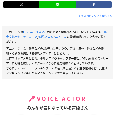
ソフマップ・アニメガ
L版ブロマイド（スーパーセーラーマーズ柄）
記事の内容について報告する
ネオ・ウィング
このページは
kusuguru株式会社
のにじめん編集部が作成・配信しています。
美
缶マグネット（CDジャケット柄）
少女戦士セーラームーン
/
劇場アニメ
/
ニュース
の最新情報はリンク先をご覧く
ださい。
アニメ・ゲーム・漫画などの2次元コンテンツや、声優・舞台・俳優などの情
報・話題をお届けする情報メディア「にじめん」。
女性向けアニメをはじめ、少年アニメやキャラクター作品、VTuberなどストリー
マーにも幅を広げ、オタクが気になる情報を幅広くお届けしています。
さらに、アンケート・ランキング・オタ活（推し活）お役立ち情報など、女性オ
タクがワクワク楽しめるようなコンテンツも発信しています。
VOICE ACTOR
みんなが気になっている声優さん