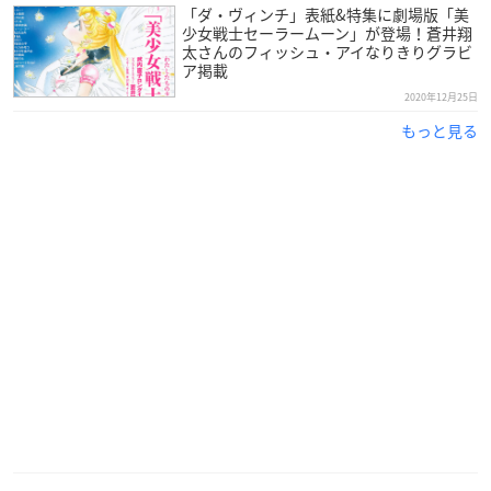
スーパーセーラーネプチューン（CV:大原さやか）スーパーセ
「ダ・ヴィンチ」表紙&特集に劇場版「美
ーラープルート（CV:前田 愛）スーパーセーラーサターン（CV:
少女戦士セーラームーン」が登場！蒼井翔
太さんのフィッシュ・アイなりきりグラビ
藤井ゆきよ）
ア掲載
作詞：宮崎まゆ 作曲・編曲：鈴木裕明 M.8 Welcome to the ci
2020年12月25日
rcus：セレセレ（CV：上田麗奈）パラパラ（CV：諸星すみ
もっと見る
れ）ジュンジュン（CV：原 優子）ベスベス（CV：高橋李依）
作詞・作曲・編曲：SHOW M.9 ドリームズ・アイ：タイガー
ズ・アイ（CV：日野 聡）ホークス・アイ（CV：豊永利行）フ
ィッシュ・アイ（CV：蒼井翔太） 作詞：MARIE（東京ゲゲゲ
イ） 作曲：MIKEY（東京ゲゲゲイ）、安宅秀紀 編曲：MIKEY
（東京ゲゲゲイ）、安宅秀紀
M.10 Ray of light：タキシード仮面（CV:野島健児）
作詞・作曲・編曲：Mori Zentaro
M.11 MoonEffect：エターナルセーラームーン（CV:三石琴
乃） エターナルセーラーマーキュリー（CV:金元寿子） エタ
ーナルセーラーマーズ（CV:佐藤利奈） エターナルセーラージ
ュピター（CV:小清水亜美） エターナルセーラーヴィーナス
（CV:伊藤 静） エターナルセーラーウラヌス（CV:皆川純
子） エターナルセーラーネプチューン（CV:大原さやか） エ