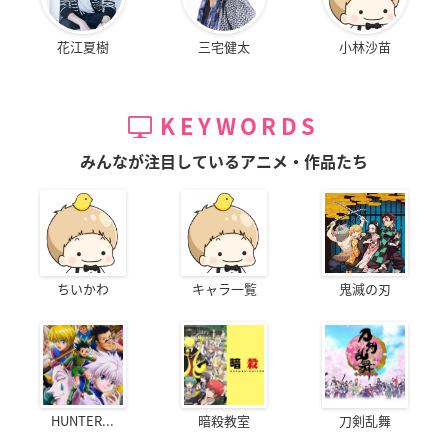
花江夏樹
三宅健太
小林沙苗
KEYWORDS
みんなが注目しているアニメ・作品たち
ちいかわ
キャラ一覧
鬼滅の刃
HUNTER...
暗殺教室
刀剣乱舞