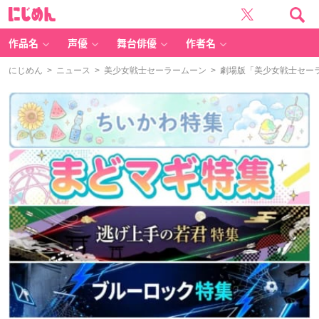
に
じ
め
ん
作品名
声優
舞台俳優
作者名
にじめん
>
ニュース
>
美少女戦士セーラームーン
> 劇場版「美少女戦士セーラ