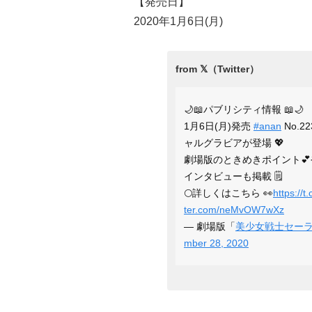
【発売日】
2020年1月6日(月)
🌙📖パブリシティ情報 📖🌙
1月6日(月)発売
#anan
No.
ャルグラビアが登場 💖
劇場版のときめきポイント💕
インタビューも掲載 🗒
🌕詳しくはこちら 👀
https://
ter.com/neMvOW7wXz
— 劇場版「
美少女戦士セー
mber 28, 2020