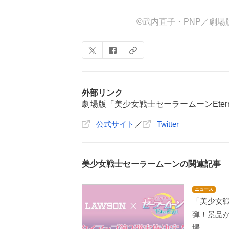
©武内直子・PNP／劇場
外部リンク
劇場版「美少女戦士セーラームーンEtern
公式サイト
／
Twitter
美少女戦士セーラームーンの関連記事
ニュース
「美少女
弾！景品
場