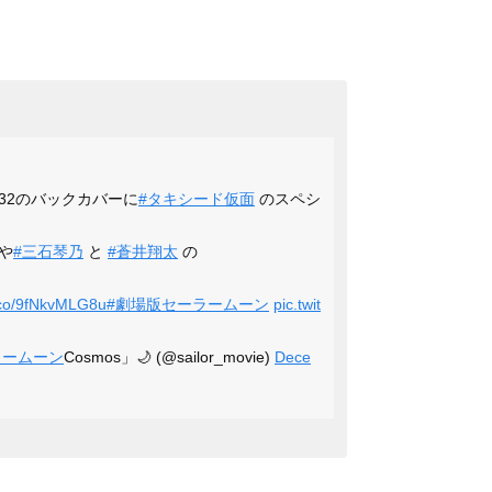
2232のバックカバーに
#タキシード仮面
のスペシ
や
#三石琴乃
と
#蒼井翔太
の
t.co/9fNkvMLG8u
#劇場版セーラームーン
pic.twit
ラームーン
Cosmos」🌙 (@sailor_movie)
Dece