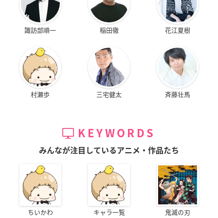
諏訪部順一
稲田徹
花江夏樹
村瀬歩
三宅健太
斉藤壮馬
KEYWORDS
みんなが注目しているアニメ・作品たち
ちいかわ
キャラ一覧
鬼滅の刃