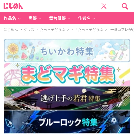
に
じ
め
ん
作品名
声優
舞台俳優
作者名
にじめん
>
グッズ
>
たべっ子どうぶつ
> 「たべっ子どうぶつ」一番コフレが