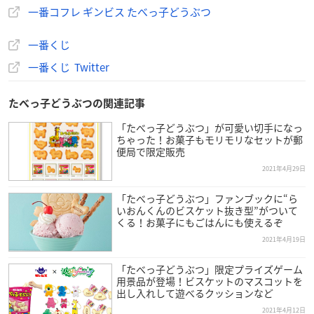
一番コフレ ギンビス たべっ子どうぶつ
一番くじオンラインで購入
一番くじ
一番くじ Twitter
たべっ子どうぶつの関連記事
💄😊発売決定しました😊💄
「たべっ子どうぶつ」が可愛い切手になっ
『一番コフレ ギンビス
たべっ子どうぶつ
』
ちゃった！お菓子もモリモリなセットが郵
便局で限定販売
2021年5月下旬発売予定
今後の続報をお楽しみに❤️❤️❤️
https://t.co/iRNTTAUom0
2021年4月29日
#
ギンビス一番コフレ
pic.twitter.com/EtMuhtCetv
「たべっ子どうぶつ」ファンブックに“ら
—
一番くじ
（BANDAI SPIRITS） (@ichibanKUJI)
Decembe
いおんくんのビスケット抜き型”がついて
r 28, 2020
くる！お菓子にもごはんにも使えるぞ
2021年4月19日
💄😊全ラインナップ公開😊💄
「たべっ子どうぶつ」限定プライズゲーム
用景品が登場！ビスケットのマスコットを
『一番コフレ ギンビス たべっ子どうぶつ』
出し入れして遊べるクッションなど
一番コフレでしか手に入らないわくわくなお化粧品が多数
2021年4月12日