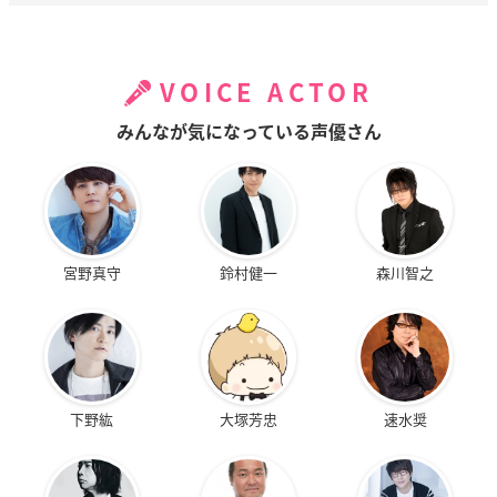
VOICE ACTOR
みんなが気になっている声優さん
宮野真守
鈴村健一
森川智之
下野紘
大塚芳忠
速水奨