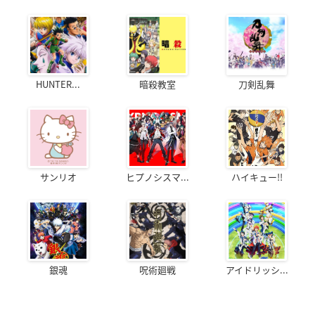
HUNTER...
暗殺教室
刀剣乱舞
サンリオ
ヒプノシスマ...
ハイキュー!!
銀魂
呪術廻戦
アイドリッシ...