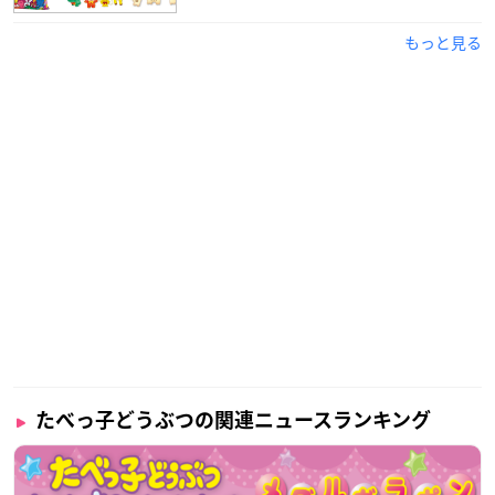
ラインナップ♪
https://t.co/iRNTTAUom0
#ギンビス一番コフ
レ
#ギンビス
#たべっ子どうぶつ
pic.twitter.com/YTicpbt6Z
もっと見る
B
— 一番くじ（BANDAI SPIRITS） (@ichibanKUJI)
April 27,
2021
たべっ子どうぶつの関連ニュースランキング