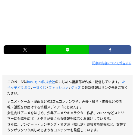
記事の内容について報告する
このページは
kusuguru株式会社
のにじめん編集部が作成・配信しています。
た
べっ子どうぶつ
/
一番くじ
/
ファッション
/
グッズ
の最新情報はリンク先をご覧く
ださい。
アニメ・ゲーム・漫画などの2次元コンテンツや、声優・舞台・俳優などの情
報・話題をお届けする情報メディア「にじめん」。
女性向けアニメをはじめ、少年アニメやキャラクター作品、VTuberなどストリー
マーにも幅を広げ、オタクが気になる情報を幅広くお届けしています。
さらに、アンケート・ランキング・オタ活（推し活）お役立ち情報など、女性オ
タクがワクワク楽しめるようなコンテンツも発信しています。