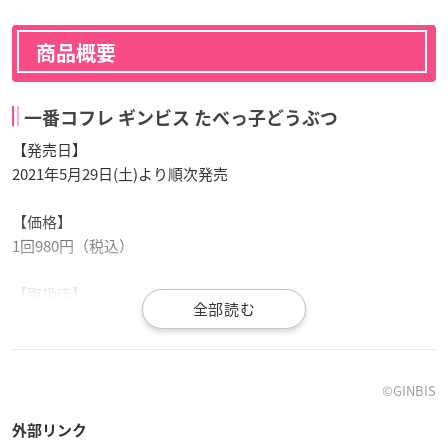
商品概要
一番コフレ ギンビス たべっ子どうぶつ
【発売日】
2021年5月29日(土)より順次発売
【価格】
1回980円（税込）
【取扱店】
ファミリーマートなど・オンライン
※店舗の事情によりお取扱いが中止になる場合や発売時期が異
なる場合がございます。なくなり次第終了となります。
©GINBIS
※画像と実際の商品とは異なる場合がございます。
外部リンク
※掲載されている内容は予告なく変更する場合がございます。