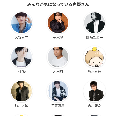
みんなが気になっている声優さん
宮野真守
速水奨
諏訪部順一
下野紘
木村昴
坂本真綾
浪川大輔
花江夏樹
森川智之