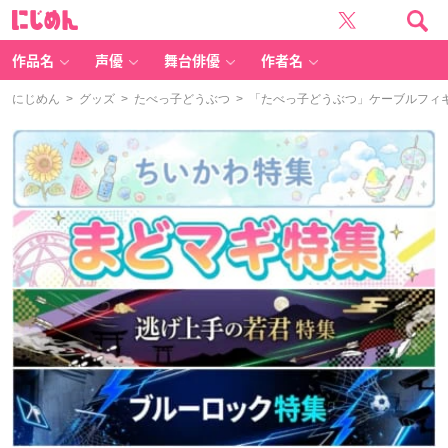
に
じ
め
ん
作品名
声優
舞台俳優
作者名
にじめん
>
グッズ
>
たべっ子どうぶつ
> 「たべっ子どうぶつ」ケーブルフィ