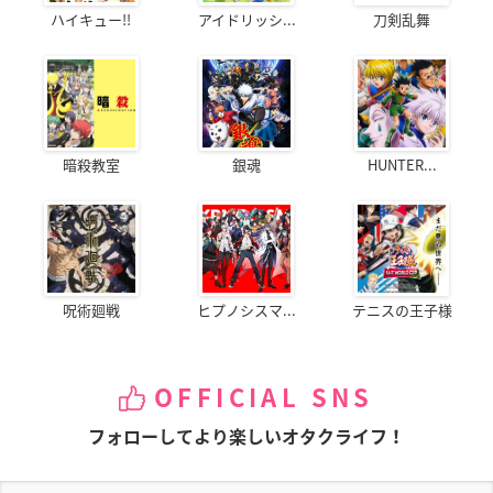
ハイキュー!!
アイドリッシ...
刀剣乱舞
暗殺教室
銀魂
HUNTER...
呪術廻戦
ヒプノシスマ...
テニスの王子様
OFFICIAL SNS
フォローしてより楽しいオタクライフ！