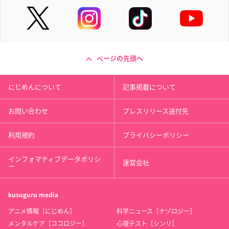
ページの先頭へ
にじめんについて
記事掲載について
お問い合わせ
プレスリリース送付先
利用規約
プライバシーポリシー
インフォマティブデータポリシ
運営会社
ー
kusuguru
media
アニメ情報［にじめん］
科学ニュース［ナゾロジー］
メンタルケア［ココロジー］
心理テスト［シンリ］