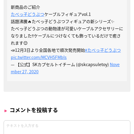
新商品のご紹介
たべっ子どうぶつ
ケーブルフィギュアvol.1
話題沸騰🔥たべっ子どうぶつフィギュアの新シリーズ✨
たべっ子どうぶつの動物達が可愛いケーブルアクセサリーに
なりました‼ケーブルにつけなくても飾っているだけで癒さ
れます😊
📣12月3日より全国各地で順次発売開始
#たべっ子どうぶつ
pic.twitter.com/MCVH5FMbls
— 【公式】SKカプセルトイチーム (@skcapsuletoy)
Nove
mber 27, 2020
コメントを投稿する