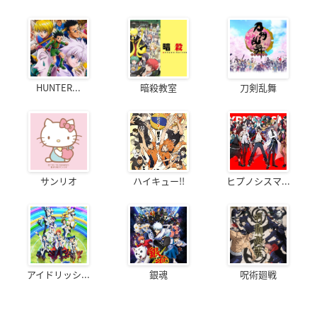
HUNTER...
暗殺教室
刀剣乱舞
サンリオ
ハイキュー!!
ヒプノシスマ...
アイドリッシ...
銀魂
呪術廻戦