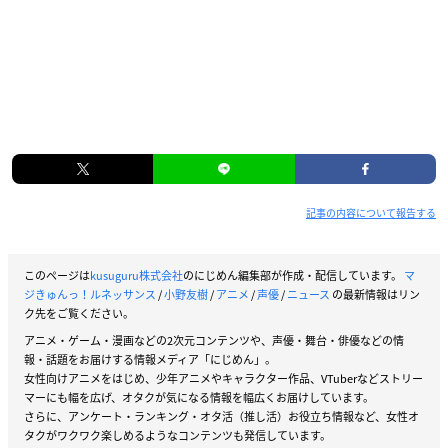
記事の内容について報告する
このページは
kusuguru株式会社
のにじめん編集部が作成・配信しています。
マ
ジきゅんっ！ルネッサンス
/
小野友樹
/
アニメ
/
声優
/
ニュース
の最新情報はリン
ク先をご覧ください。
アニメ・ゲーム・漫画などの2次元コンテンツや、声優・舞台・俳優などの情
報・話題をお届けする情報メディア「にじめん」。
女性向けアニメをはじめ、少年アニメやキャラクター作品、VTuberなどストリー
マーにも幅を広げ、オタクが気になる情報を幅広くお届けしています。
さらに、アンケート・ランキング・オタ活（推し活）お役立ち情報など、女性オ
タクがワクワク楽しめるようなコンテンツも発信しています。