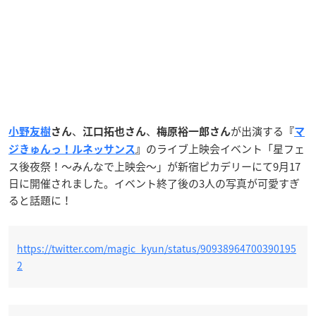
、
、
が出演する
小野友樹
さん
江口拓也さん
梅原裕一郎さん
『
マ
のライブ上映会イベント「星フェ
ジきゅんっ！ルネッサンス
』
ス後夜祭！〜みんなで上映会〜」が新宿ピカデリーにて9月17
日に開催されました。イベント終了後の3人の写真が可愛すぎ
ると話題に！
https://twitter.com/magic_kyun/status/90938964700390195
2