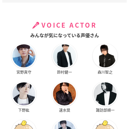
VOICE ACTOR
みんなが気になっている声優さん
宮野真守
鈴村健一
森川智之
下野紘
速水奨
諏訪部順一