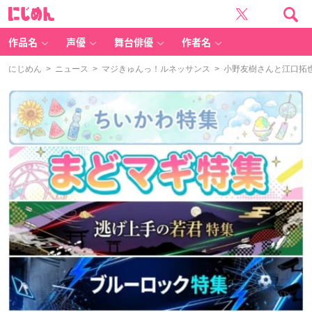
に
じ
め
ん
作品名
声優
舞台俳優
作者名
にじめん
>
ニュース
>
マジきゅんっ！ルネッサンス
> 小野友樹さんと江口拓