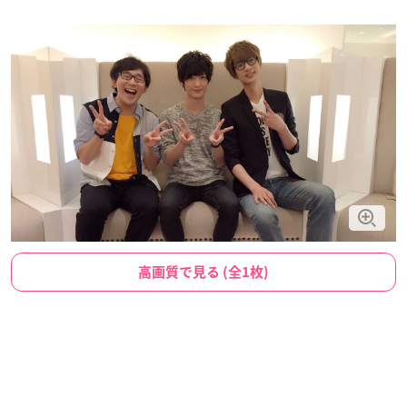
高画質で見る (全1枚)