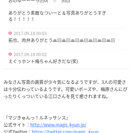
おのゆーーーっ(((o(*ﾟ▽ﾟ*)o)))
ありがとう素敵なついーと＆写真ありがとうすぎ
る！！！！！
2017.09.18 00:03
拓也、肉弁ありがとう🙏🏻🙏🏻🙏🏻🙏🏻🙏🏻🙏🏻🙏🏻
2017.09.18 00:02
えぐぅホント梅ちゃん好きだな(笑)
みなさん写真の画質が少々気になるようですが、3人の可愛さ
は十分伝わっているようです。可愛いポーズや、梅原さんにぴ
ったりくっついている江口さんを見て癒されますね。
『マジきゅんっ！ルネッサンス』
公式サイト：
http://www.magic-kyun.jp/
公式Twitter：
https://twitter.com/magic_kyun