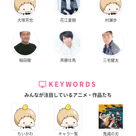
大塚芳忠
花江夏樹
村瀬歩
稲田徹
斉藤壮馬
三宅健太
KEYWORDS
みんなが注目しているアニメ・作品たち
ちいかわ
キャラ一覧
鬼滅の刃