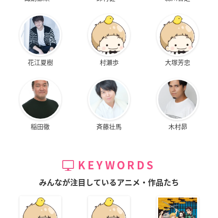
花江夏樹
村瀬歩
大塚芳忠
稲田徹
斉藤壮馬
木村昴
KEYWORDS
みんなが注目しているアニメ・作品たち