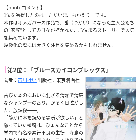
【hontoコメント】
1位を獲得したのは「ただいま、おかえり」です。
本作はオメガバース作品で、番（つがい）になった主人公たち
の“家族”としての日々が描かれた、心温まるストーリーで人気
を集めています。
映像化の際には大きく注目を集めるかもしれません。
第2位：「ブルースカイコンプレックス」
著者：
市川けい
出版社：東京漫画社
古びた本のにおいに混ざる清潔で清廉
なシャンプーの香り。かるく目眩がし
た、放課後――。
「静かに本を読める場所が欲しい」と
願っていた楢崎は、ひょんなことから
学内で有名な素行不良の生徒・寺島の