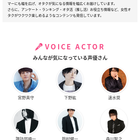
マーにも幅を広げ、オタクが気になる情報を幅広くお届けしています。
さらに、アンケート・ランキング・オタ活（推し活）お役立ち情報など、女性オ
タクがワクワク楽しめるようなコンテンツも発信しています。
VOICE ACTOR
みんなが気になっている声優さん
宮野真守
下野紘
速水奨
諏訪部順一
鈴村健一
森川智之