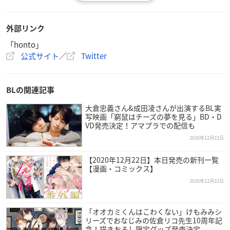
ハイブリッド型総合書店「honto」<ネット書店（本の通販ス
トア、電子書籍ストア）と、丸善、ジュンク堂書店、文教堂な
外部リンク
どのリアル書店>にて、2020年1月～9月に「BLジャンル」商品
「honto」
を合計3,000円以上（税抜）購入したhonto会員1,746名
公式サイト
／
Twitter
BLの関連記事
大倉忠義さん&成田凌さんが出演するBL実
写映画「窮鼠はチーズの夢を見る」BD・D
VD発売決定！アマプラでの配信も
2020年12月22日
【2020年12月22日】本日発売の新刊一覧
【漫画・コミックス】
2020年12月22日
「オオカミくんはこわくない」けもみみシ
リーズでおなじみの佐倉リコ先生10周年記
念！描きおろし限定グッズ発売決定