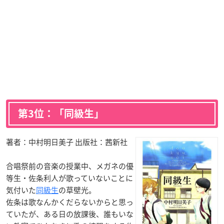
第3位：「同級生」
著者：中村明日美子 出版社：茜新社
合唱祭前の音楽の授業中、メガネの優
等生・佐条利人が歌っていないことに
気付いた
同級生
の草壁光。
佐条は歌なんかくだらないからと思っ
ていたが、ある日の放課後、誰もいな