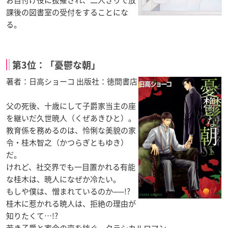
お目付け役に抜擢され、二人きりで放
課後の図書室の受付をすることにな
る。
第3位：「憂鬱な朝」
著者：日高ショーコ 出版社：徳間書店
父の死後、十歳にして子爵家当主の座
を継いだ久世暁人（くぜあきひと）。
教育係を務めるのは、怜悧な美貌の家
令・桂木智之（かつらぎともゆき）
だ。
けれど、社交界でも一目置かれる有能
な桂木は、暁人になぜか冷たい。
もしや僕は、憎まれているのか──!?
桂木に惹かれる暁人は、拒絶の理由が
知りたくて…!?