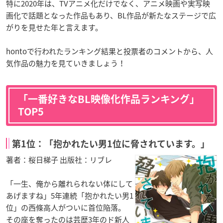
特に2020年は、TVアニメ化だけでなく、アニメ映画や実写映
画化で話題となった作品もあり、BL作品が新たなステージで広
がりを見せた年と言えます。
hontoで行われたランキング結果と投票者のコメントから、人
気作品の魅力を見ていきましょう！
「一番好きなBL映像化作品ランキング」
TOP5
第1位：「抱かれたい男1位に脅されています。」
著者：桜日梯子 出版社：リブレ
「一生、俺から離れられない体にして
あげますね」5年連続「抱かれたい男1
位」の西條高人がついに首位陥落。
その座を奪ったのは芸歴3年のド新人