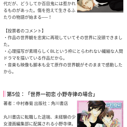
代だが、どうしてか百目鬼には惹かれ
るものがあった。傷を抱えて生きるふ
たりの物語が始まる──！
【投票者のコメント】
・作品の世界観を忠実に再現していてその世界に没頭できまし
た。
・心理描写が素晴らしくBLという枠にとらわれない繊細な人間
ドラマを描いている作品だから。
・音楽も映像も脚本も全て原作の世界観がそのままで感動した
から。
第5位：「世界一初恋 小野寺律の場合」
著者：中村春菊 出版社：角川書店
丸川書店に転職した途端、未経験の少
女漫画編集部に配属される小野寺律。