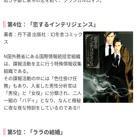
若き子爵と家令の恋を紡ぐ、クラシカルロマン。
第4位：「恋するインテリジェンス」
著者：丹下道 出版社：幻冬舎コミック
ス
N国外務省にある国際情報統括官組織
は、諜報活動を主に行う特殊情報収集
組織である。
その諜報活動の中には「色仕掛け任
務」もあり、入省した男性分析官は
「男役」と「女役」に分類され、二人
一組の「バディ」となり、なんと極秘
に夜な夜な特訓をしているのである!!
第5位：「ララの結婚」