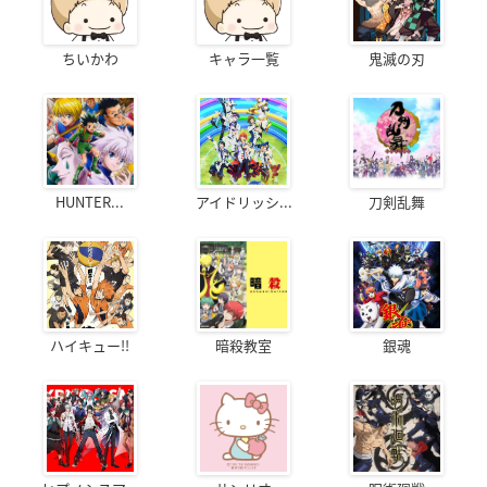
ちいかわ
キャラ一覧
鬼滅の刃
HUNTER...
アイドリッシ...
刀剣乱舞
ハイキュー!!
暗殺教室
銀魂