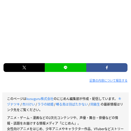
記事の内容について報告する
このページは
kusuguru株式会社
のにじめん編集部が作成・配信しています。
キ
ヅナツキ
/
市川けい
/
ララの結婚
/
囀る鳥は羽ばたかない
/
同級生
の最新情報はリ
ンク先をご覧ください。
アニメ・ゲーム・漫画などの2次元コンテンツや、声優・舞台・俳優などの情
報・話題をお届けする情報メディア「にじめん」。
女性向けアニメをはじめ、少年アニメやキャラクター作品、VTuberなどストリー