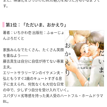
また、映像化をきっかけにBLの魅力を知った方もいるようで
す。
第1位：「ただいま、おかえり」
著者：いちかわ壱 出版社：ふゅーじょ
んぷろだくと
家族みんなでたくさん、たくさん笑顔
を重ねよう――
藤吉真生は自分に自信が持てない専業
主夫。
エリートサラリーマンのイケメン夫・
弘ともうすぐ2歳のキュートすぎる息
子に支えられ、何気なくも大切な日常
の中で、少しずつ自分を受け入れていく。
スパダリ×劣等感を持った美人受のハートフル・ホームドラマ
BL。