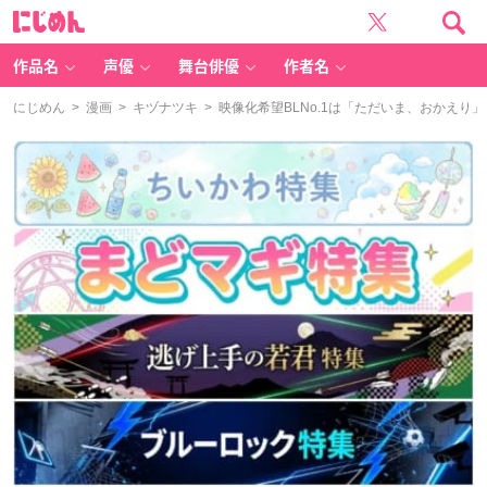
に
じ
め
ん
作品名
声優
舞台俳優
作者名
にじめん
>
漫画
>
キヅナツキ
> 映像化希望BLNo.1は「ただいま、おかえり」