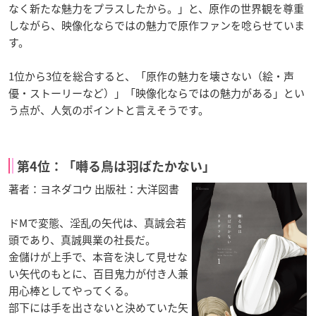
なく新たな魅力をプラスしたから。」と、原作の世界観を尊重
しながら、映像化ならではの魅力で原作ファンを唸らせていま
す。
1位から3位を総合すると、「原作の魅力を壊さない（絵・声
優・ストーリーなど）」「映像化ならではの魅力がある」とい
う点が、人気のポイントと言えそうです。
第4位：「囀る鳥は羽ばたかない」
著者：ヨネダコウ 出版社：大洋図書
ドMで変態、淫乱の矢代は、真誠会若
頭であり、真誠興業の社長だ。
金儲けが上手で、本音を決して見せな
い矢代のもとに、百目鬼力が付き人兼
用心棒としてやってくる。
部下には手を出さないと決めていた矢