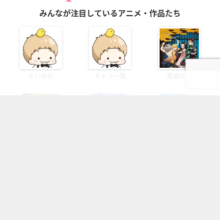
みんなが注目しているアニメ・作品たち
ちいかわ
キャラ一覧
鬼滅の刃
ハイキュー!!
アイドリッシ...
刀剣乱舞
暗殺教室
銀魂
HUNTER...