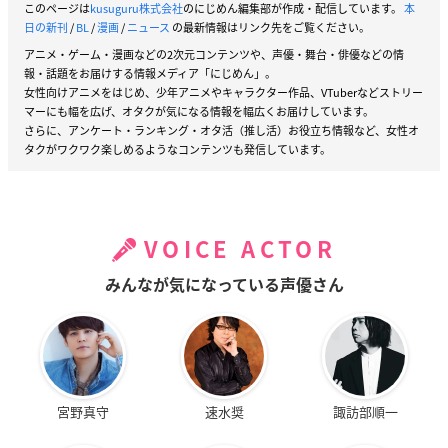
このページは
kusuguru株式会社
のにじめん編集部が作成・配信しています。
本
日の新刊
/
BL
/
漫画
/
ニュース
の最新情報はリンク先をご覧ください。
アニメ・ゲーム・漫画などの2次元コンテンツや、声優・舞台・俳優などの情
報・話題をお届けする情報メディア「にじめん」。
女性向けアニメをはじめ、少年アニメやキャラクター作品、VTuberなどストリー
マーにも幅を広げ、オタクが気になる情報を幅広くお届けしています。
さらに、アンケート・ランキング・オタ活（推し活）お役立ち情報など、女性オ
タクがワクワク楽しめるようなコンテンツも発信しています。
VOICE ACTOR
みんなが気になっている声優さん
宮野真守
速水奨
諏訪部順一