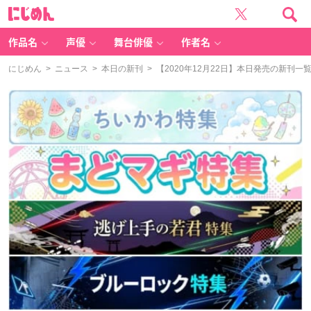
に
じ
め
ん
作品名
声優
舞台俳優
作者名
にじめん
>
ニュース
>
本日の新刊
> 【2020年12月22日】本日発売の新刊