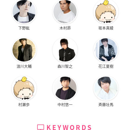
下野紘
木村昴
坂本真綾
浪川大輔
森川智之
花江夏樹
村瀬歩
中村悠一
斉藤壮馬
KEYWORDS