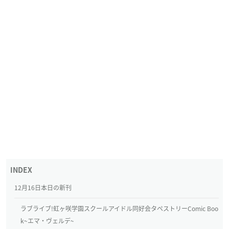
12月16日本日の新刊
ラブライブ!虹ヶ咲学園スクールアイドル同好会タペストリーComic Boo
k~エマ・ヴェルデ~