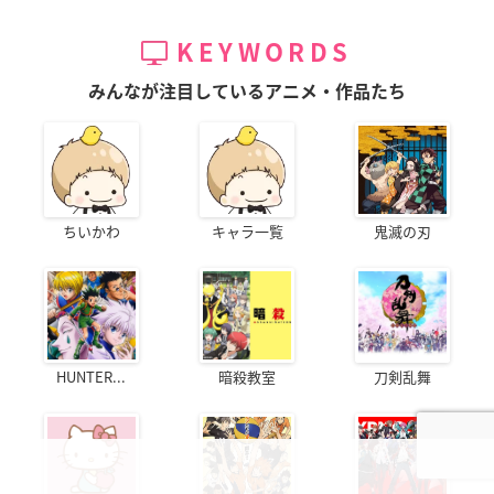
KEYWORDS
みんなが注目しているアニメ・作品たち
ちいかわ
キャラ一覧
鬼滅の刃
HUNTER...
暗殺教室
刀剣乱舞