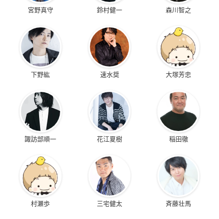
宮野真守
鈴村健一
森川智之
下野紘
速水奨
大塚芳忠
諏訪部順一
花江夏樹
稲田徹
村瀬歩
三宅健太
斉藤壮馬