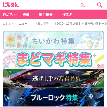
に
じ
め
ん
作品名
声優
舞台俳優
作者名
にじめん
>
ニュース
>
本日の新刊
> 【2020年12月16日】本日発売の新刊