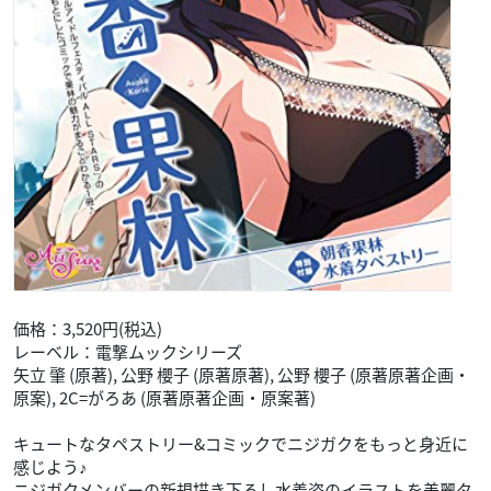
価格：3,520円(税込)
レーベル：電撃ムックシリーズ
矢立 肇 (原著), 公野 櫻子 (原著原著), 公野 櫻子 (原著原著企画・
原案), 2C=がろあ (原著原著企画・原案著)
キュートなタペストリー&コミックでニジガクをもっと身近に
感じよう♪
ニジガクメンバーの新規描き下ろし水着姿のイラストを美麗タ