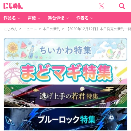
に
じ
め
ん
作品名
声優
舞台俳優
作者名
にじめん
>
ニュース
>
本日の新刊
> 【2020年12月12日】本日発売の新刊