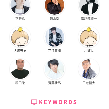
下野紘
速水奨
諏訪部順一
大塚芳忠
花江夏樹
村瀬歩
稲田徹
斉藤壮馬
三宅健太
KEYWORDS