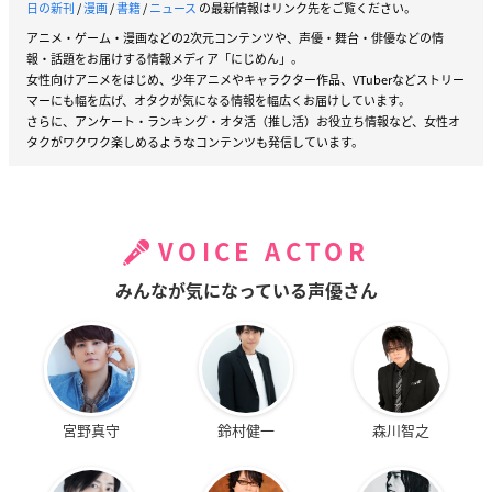
日の新刊
/
漫画
/
書籍
/
ニュース
の最新情報はリンク先をご覧ください。
アニメ・ゲーム・漫画などの2次元コンテンツや、声優・舞台・俳優などの情
報・話題をお届けする情報メディア「にじめん」。
女性向けアニメをはじめ、少年アニメやキャラクター作品、VTuberなどストリー
マーにも幅を広げ、オタクが気になる情報を幅広くお届けしています。
さらに、アンケート・ランキング・オタ活（推し活）お役立ち情報など、女性オ
タクがワクワク楽しめるようなコンテンツも発信しています。
VOICE ACTOR
みんなが気になっている声優さん
宮野真守
鈴村健一
森川智之