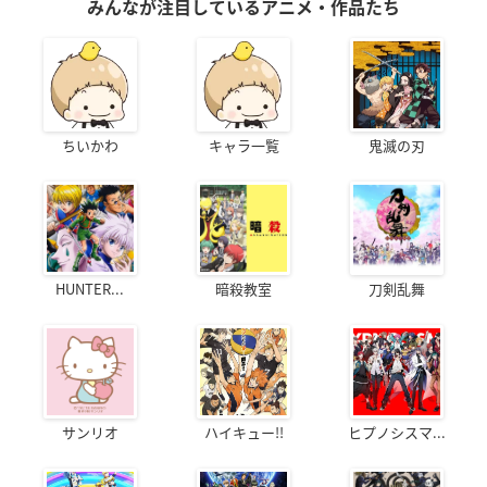
みんなが注目しているアニメ・作品たち
ちいかわ
キャラ一覧
鬼滅の刃
HUNTER...
暗殺教室
刀剣乱舞
サンリオ
ハイキュー!!
ヒプノシスマ...