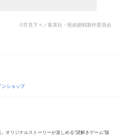
©芥見下々／集英社・呪術廻戦製作委員会
インショップ
」オリジナルストーリーが楽しめる“謎解きゲーム”販