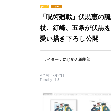
グッズ
ニュース
「呪術廻戦」伏黒恵の
杖、釘崎、五条が伏黒
愛い描き下ろし公開
ライター：にじめん編集部
2020年 12月22日
Tuesday 16:31