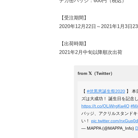
デカ缶バッジ：600円（税込）
【受注期間】
2020年12月22日～2021年1月3日23
【出荷時期】
2021年2月中旬以降順次出荷
【
#伏黒恵誕生祭2020
】 本
ズは大成功！ 誕生日を記念
https://t.co/QLiWrgKw4O
#M
バッジ、アクリルスタンドキ
い！
pic.twitter.com/nxGup
— MAPPA (@MAPPA_Info)
D