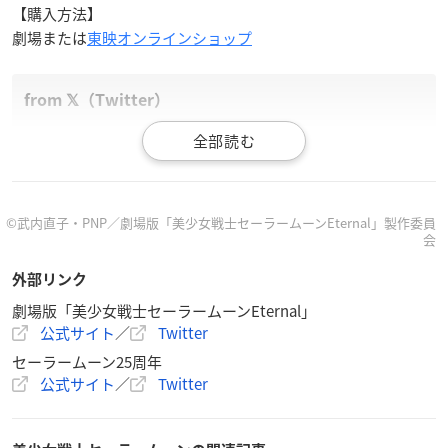
【購入方法】
劇場または
東映オンラインショップ
【更新】劇場版「
美少女戦士セーラームーン
Eternal」≪前
編≫劇場オリジナルグッズ16種類が2021年1月8日(金)より
劇場または東映オンラインショップにて発売されます！ ぜ
©武内直子・PNP／劇場版「美少女戦士セーラームーンEternal」製作委員
ひチェックしてみてくださいね。
会
※劇場によっては取り扱われない商品もございます。
http
s://t.co/9dWtWbvKPl
pic.twitter.com/ysqOPtJfUh
外部リンク
— セーラームーン30th公式 (@sailormoon30th_)
Decembe
劇場版「美少女戦士セーラームーンEternal」
r 21, 2020
公式サイト
／
Twitter
セーラームーン25周年
公式サイト
／
Twitter