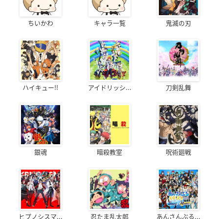
ちいかわ
キャラ一覧
鬼滅の刃
ハイキュー!!
アイドリッシ...
刀剣乱舞
銀魂
暗殺教室
呪術廻戦
ヒプノシスマ...
忍たま乱太郎
あんさんぶる...