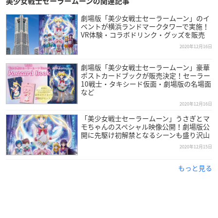
美少女戦士セーラームーンの関連記事
作品概要
劇場版「美少女戦士セーラームーン」のイ
ベントが横浜ランドマークタワーで実施！
VR体験・コラボドリンク・グッズを販売
劇場版「美少女戦士セーラームーンEternal」
2020年12月16日
【公開日】
劇場版「美少女戦士セーラームーン」豪華
前編：2021年1月8日(金)
ポストカードブックが販売決定！セーラー
10戦士・タキシード仮面・劇場版の名場面
後編：2021年2月11日(木)
など
2020年12月16日
【スタッフ】
「美少女戦士セーラームーン」うさぎとマ
原作・総監修：武内直子「美少女戦士
モちゃんのスペシャル映像公開！劇場版公
セーラームーン」（講談社刊）
開に先駆け初解禁となるシーンも盛り沢山
監督：今千秋
2020年12月15日
脚本：筆安一幸
キャラクターデザイン：只野和子
もっと見る
アニメーション制作：東映アニメーション、スタジオディーン
配給：東映
【キャスト】