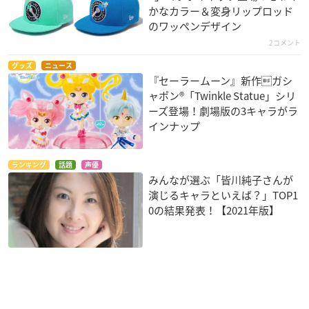
かなカラー＆変身リップロッド
のワッペンデザイン
2コメント
グッズ
ニュース
『セーラームーン』新作ガシ
ャポン®「Twinkle Statue」シリ
ーズ登場！劇場版の3キャラがラ
インナップ
ランキング
話題
声優
みんなが選ぶ「皆川純子さんが
演じるキャラといえば？」TOP1
0の結果発表！【2021年版】