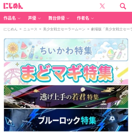
に
じ
め
ん
作品名
声優
舞台俳優
作者名
にじめん
>
ニュース
>
美少女戦士セーラームーン
> 劇場版「美少女戦士セーラ