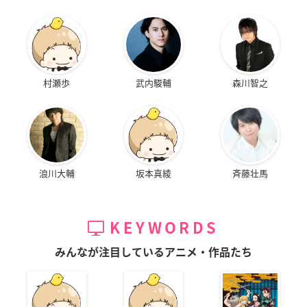
村瀬歩
武内駿輔
森川智之
浪川大輔
坂本真綾
斉藤壮馬
KEYWORDS
みんなが注目しているアニメ・作品たち