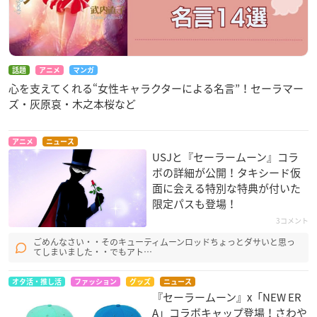
話題
アニメ
マンガ
心を支えてくれる“女性キャラクターによる名言”！セーラマー
ズ・灰原哀・木之本桜など
アニメ
ニュース
USJと『セーラームーン』コラ
ボの詳細が公開！タキシード仮
面に会える特別な特典が付いた
限定パスも登場！
3コメント
ごめんなさい・・そのキューティムーンロッドちょっとダサいと思っ
てしまいました・・でもアト…
オタ活・推し活
ファッション
グッズ
ニュース
『セーラームーン』x「NEW ER
A」コラボキャップ登場！さわや