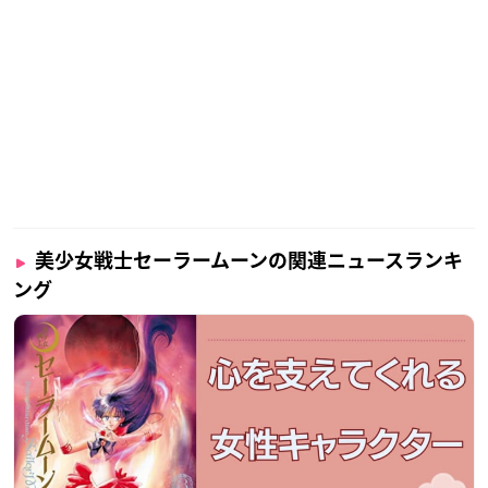
三石琴乃
金元寿子
佐藤利奈
小清水亜美
伊藤静
福圓美里
野島健児
松岡禎丞
日野聡
豊永利行
美少女戦士セーラームーンの関連ニュースランキ
蒼井翔太
ング
上田麗奈
諸星すみれ
原優子
高橋李依
渡辺直美
菜々緒 ほか
※敬称略