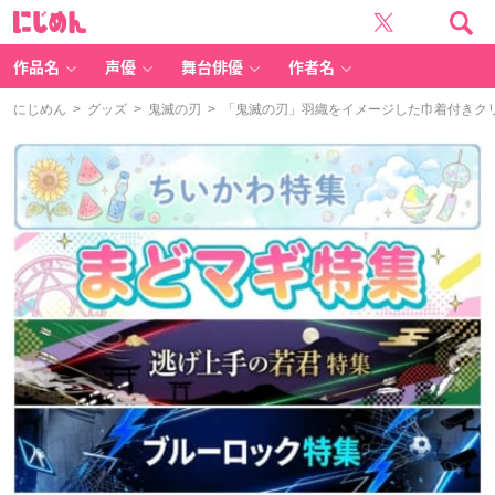
に
じ
め
ん
作品名
声優
舞台俳優
作者名
にじめん
>
グッズ
>
鬼滅の刃
> 「鬼滅の刃」羽織をイメージした巾着付きク