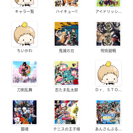
キャラ一覧
ハイキュー!!
アイドリッシ...
ちいかわ
鬼滅の刃
呪術廻戦
刀剣乱舞
忍たま乱太郎
Ｄｒ．ＳＴＯ...
銀魂
テニスの王子様
あんさんぶる...