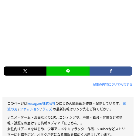
記事の内容について報告する
このページは
kusuguru株式会社
のにじめん編集部が作成・配信しています。
鬼
滅の刃
/
ファッション
/
グッズ
の最新情報はリンク先をご覧ください。
アニメ・ゲーム・漫画などの2次元コンテンツや、声優・舞台・俳優などの情
報・話題をお届けする情報メディア「にじめん」。
女性向けアニメをはじめ、少年アニメやキャラクター作品、VTuberなどストリー
マーにも幅を広げ、オタクが気になる情報を幅広くお届けしています。