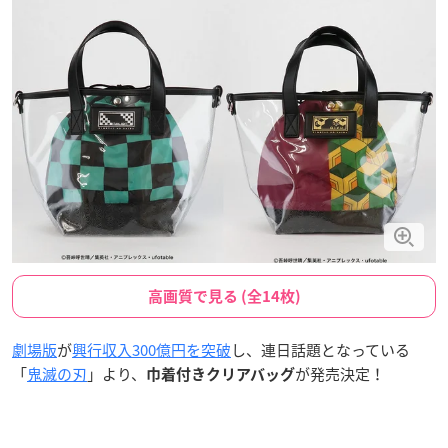
高画質で見る (全14枚)
劇場版
が
興行収入300億円を突破
し、連日話題となっている
「
鬼滅の刃
」より、
が発売決定！
巾着付きクリアバッグ