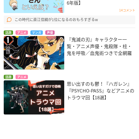
6年版】
14コメント
この時代に直江信綱が1位になるのおもろすぎるw
話題
アニメ
マンガ
声優
『鬼滅の刃』キャラクター一
覧・アニメ声優・鬼殺隊・柱・
鬼を呼吸／血鬼術つきで全網羅
話題
アニメ
思い出すのも鬱！『ハガレン』
『PSYCHO-PASS』などアニメの
トラウマ回【18選】