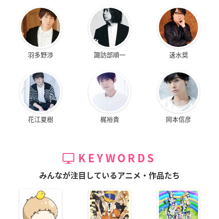
羽多野渉
諏訪部順一
速水奨
花江夏樹
梶裕貴
岡本信彦
KEYWORDS
みんなが注目しているアニメ・作品たち