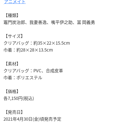
アニメイト
【種類】
竈門炭治郎、我妻善逸、嘴平伊之助、冨 岡義勇
【サイズ】
クリアバッグ：約35×22×15.5cm
巾着：約28×28×13.5cm
【素材】
クリアバッグ：PVC、合成皮革
巾着：ポリエステル
【価格】
各7,150円(税込)
【発売日】
2021年4月30日(金)頃発売予定