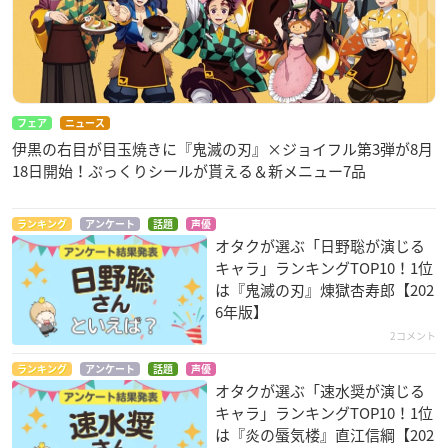
フェア
ニュース
伊黒の右目が目玉焼きに『鬼滅の刃』×ジョイフル第3弾が8月
18日開始！ぷっくりシールが貰える＆新メニュー7品
ランキング
アンケート
話題
声優
オタクが選ぶ「日野聡が演じる
キャラ」ランキングTOP10！1位
は『鬼滅の刃』煉󠄁獄杏寿郎【202
6年版】
2コメント
ランキング
アンケート
話題
声優
オタクが選ぶ「速水奨が演じる
キャラ」ランキングTOP10！1位
は『炎の蜃気楼』直江信綱【202