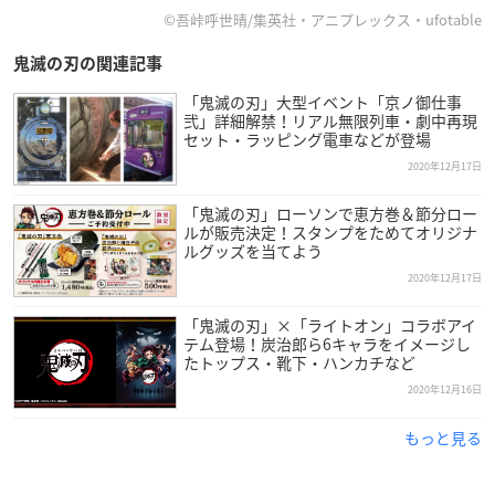
©吾峠呼世晴/集英社・アニプレックス・ufotable
鬼滅の刃の関連記事
「鬼滅の刃」大型イベント「京ノ御仕事
弐」詳細解禁！リアル無限列車・劇中再現
セット・ラッピング電車などが登場
2020年12月17日
「鬼滅の刃」ローソンで恵方巻＆節分ロー
ルが販売決定！スタンプをためてオリジナ
ルグッズを当てよう
2020年12月17日
「鬼滅の刃」×「ライトオン」コラボアイ
テム登場！炭治郎ら6キャラをイメージし
たトップス・靴下・ハンカチなど
2020年12月16日
もっと見る