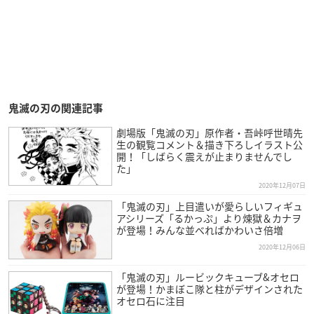
鬼滅の刃の関連記事
劇場版「鬼滅の刃」原作者・吾峠呼世晴先
生の観覧コメント＆描き下ろしイラスト公
開！「しばらく震えが止まりませんでし
た」
2020年12月07日
「鬼滅の刃」上目遣いが愛らしいフィギュ
アシリーズ「るかっぷ」より煉獄＆カナヲ
が登場！みんな並べればかわいさ倍増
2020年12月06日
「鬼滅の刃」ルービックキューブ&オセロ
が登場！かまぼこ隊と柱がデザインされた
オセロ石に注目