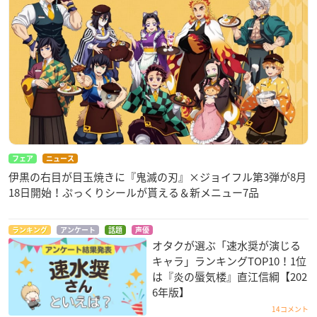
フェア
ニュース
伊黒の右目が目玉焼きに『鬼滅の刃』×ジョイフル第3弾が8月
18日開始！ぷっくりシールが貰える＆新メニュー7品
ランキング
アンケート
話題
声優
オタクが選ぶ「速水奨が演じる
キャラ」ランキングTOP10！1位
は『炎の蜃気楼』直江信綱【202
6年版】
14コメント