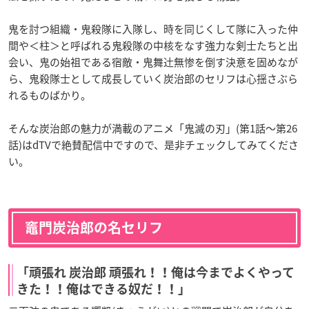
鬼を討つ組織・鬼殺隊に入隊し、時を同じくして隊に入った仲
間や＜柱＞と呼ばれる鬼殺隊の中核をなす強力な剣士たちと出
会い、鬼の始祖である宿敵・鬼舞辻󠄀無惨を倒す決意を固めなが
ら、鬼殺隊士として成長していく炭治郎のセリフは心揺さぶら
れるものばかり。
そんな炭治郎の魅力が満載のアニメ「鬼滅の刃」(第1話～第26
話)はdTVで絶賛配信中ですので、是非チェックしてみてくださ
い。
竈門炭治郎の名セリフ
「頑張れ 炭治郎 頑張れ！！俺は今までよくやって
きた！！俺はできる奴だ！！」