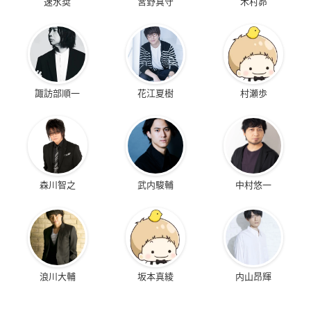
速水奨
宮野真守
木村昴
諏訪部順一
花江夏樹
村瀬歩
森川智之
武内駿輔
中村悠一
浪川大輔
坂本真綾
内山昂輝