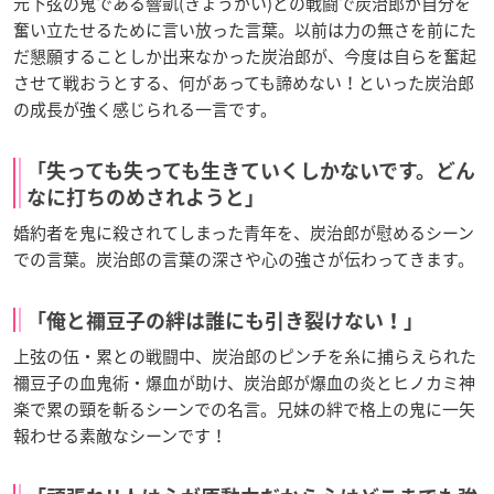
元下弦の鬼である響凱(きょうがい)との戦闘で炭治郎が自分を
奮い立たせるために言い放った言葉。以前は力の無さを前にた
だ懇願することしか出来なかった炭治郎が、今度は自らを奮起
させて戦おうとする、何があっても諦めない！といった炭治郎
の成長が強く感じられる一言です。
「失っても失っても生きていくしかないです。どん
なに打ちのめされようと」
婚約者を鬼に殺されてしまった青年を、炭治郎が慰めるシーン
での言葉。炭治郎の言葉の深さや心の強さが伝わってきます。
「俺と禰󠄀豆子の絆は誰にも引き裂けない！」
上弦の伍・累との戦闘中、炭治郎のピンチを糸に捕らえられた
禰󠄀豆子の血鬼術・爆血が助け、炭治郎が爆血の炎とヒノカミ神
楽で累の頸を斬るシーンでの名言。兄妹の絆で格上の鬼に一矢
報わせる素敵なシーンです！