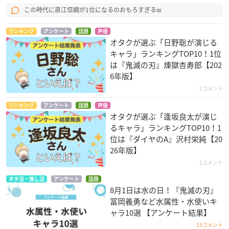
この時代に直江信綱が1位になるのおもろすぎるw
ランキング
アンケート
話題
声優
オタクが選ぶ「日野聡が演じる
キャラ」ランキングTOP10！1位
は『鬼滅の刃』煉󠄁獄杏寿郎【202
6年版】
2コメント
ランキング
アンケート
話題
声優
オタクが選ぶ「逢坂良太が演じ
るキャラ」ランキングTOP10！1
位は『ダイヤのA』沢村栄純【20
26年版】
2コメント
オタ活・推し活
アンケート
話題
8月1日は水の日！『鬼滅の刃』
冨岡義勇など水属性・水使いキ
ャラ10選 【アンケート結果】
15コメント