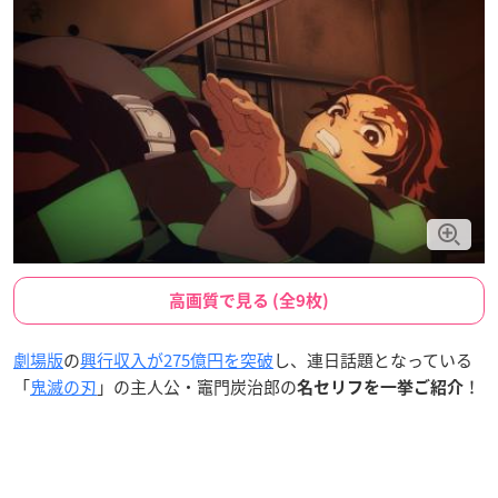
高画質で見る (全9枚)
劇場版
の
興行収入が275億円を突破
し、連日話題となっている
「
鬼滅の刃
」の主人公・竈門炭治郎の
！
名セリフを一挙ご紹介