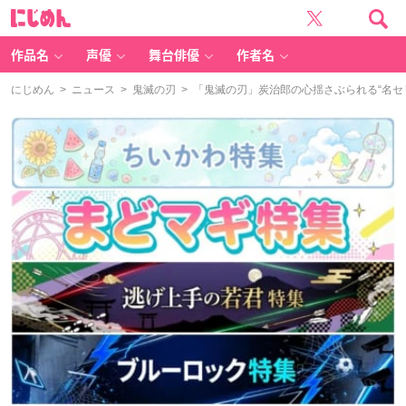
に
じ
め
ん
作品名
声優
舞台俳優
作者名
にじめん
>
ニュース
>
鬼滅の刃
> 「鬼滅の刃」炭治郎の心揺さぶられる“名