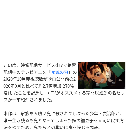
この度、映像配信サービスdTVで絶賛
配信中のテレビアニメ「
鬼滅の刃
」の
2020年10月度視聴数が映画公開前の2
020年9月と比べて約2.7倍増加(270％
増)したことを記念し、dTVがオススメする竈門炭治郎の名セリ
フが一挙紹介されました。
本作は、家族を人喰い鬼に殺されてしまった少年・炭治郎が、
唯一生き残るも鬼となってしまった妹の禰󠄀豆子を人間に戻す方
法を探すため、鬼たちとの戦いに身を投じる物語。