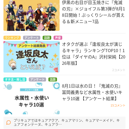
伊黒の右目が目玉焼きに『鬼滅
の刃』×ジョイフル第3弾が8月1
8日開始！ぷっくりシールが貰え
る＆新メニュー7品
ランキング
アンケート
話題
声優
オタクが選ぶ「逢坂良太が演じ
るキャラ」ランキングTOP10！1
位は『ダイヤのA』沢村栄純【20
26年版】
2コメント
オタ活・推し活
アンケート
話題
8月1日は水の日！『鬼滅の刃』
冨岡義勇など水属性・水使いキ
ャラ10選 【アンケート結果】
15コメント
プリキュアではキュアアクア、キュアマリン、キュアマーメイド、キ
ュアフォンテーヌ、キュアラ…