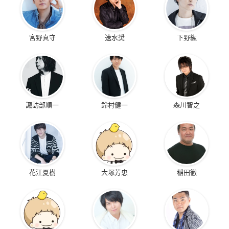
宮野真守
速水奨
下野紘
諏訪部順一
鈴村健一
森川智之
花江夏樹
大塚芳忠
稲田徹