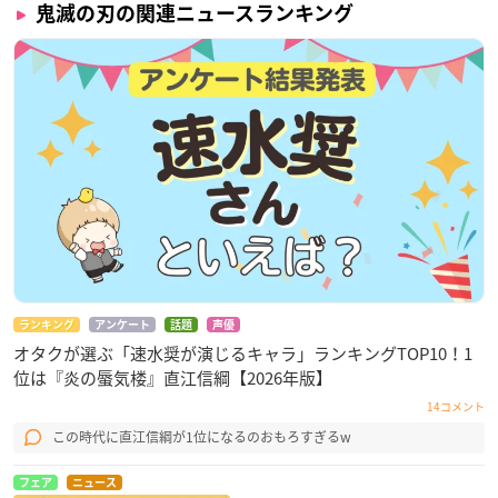
鬼滅の刃の関連ニュースランキング
ランキング
アンケート
話題
声優
オタクが選ぶ「速水奨が演じるキャラ」ランキングTOP10！1
位は『炎の蜃気楼』直江信綱【2026年版】
14コメント
この時代に直江信綱が1位になるのおもろすぎるw
フェア
ニュース