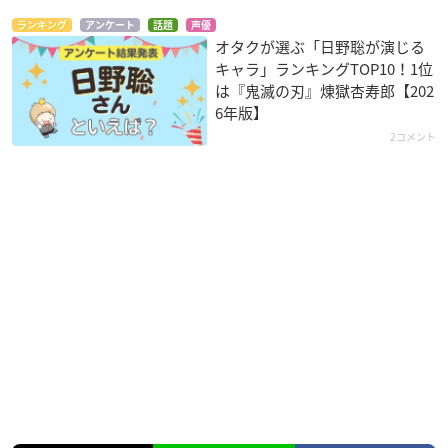
ランキング
アンケート
話題
声優
オタクが選ぶ「日野聡が演じる
キャラ」ランキングTOP10！1位
は『鬼滅の刃』煉󠄁獄杏寿郎【202
6年版】
2コメント