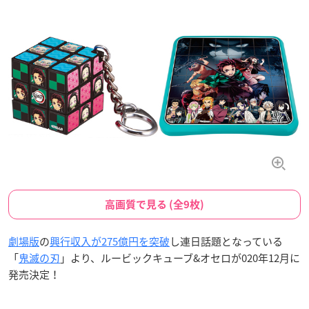
高画質で見る (全9枚)
劇場版
の
興行収入が275億円を突破
し連日話題となっている
「
鬼滅の刃
」より、ルービックキューブ&オセロが020年12月に
発売決定！