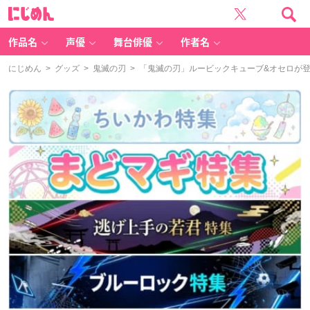
に
じ
め
ん
作品名
声優
舞台俳優
作者名
にじめん
>
グッズ
>
鬼滅の刃
> 「鬼滅の刃」ルービックキューブ&オセロが