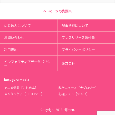
ページの先頭へ
にじめんについて
記事掲載について
お問い合わせ
プレスリリース送付先
利用規約
プライバシーポリシー
インフォマティブデータポリシ
運営会社
ー
kusuguru
media
アニメ情報［にじめん］
科学ニュース［ナゾロジー］
メンタルケア［ココロジー］
心理テスト［シンリ］
Copyright 2013 nijimen.