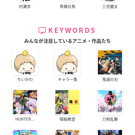
村瀬歩
斉藤壮馬
三宅健太
KEYWORDS
みんなが注目しているアニメ・作品たち
ちいかわ
キャラ一覧
鬼滅の刃
HUNTER...
暗殺教室
刀剣乱舞