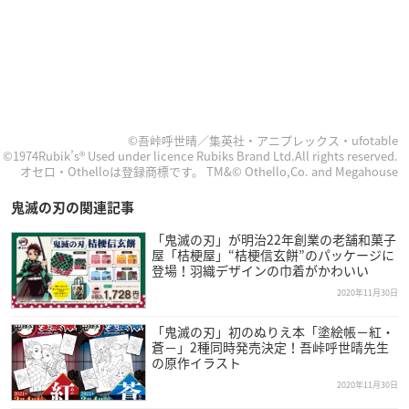
©吾峠呼世晴／集英社・アニプレックス・ufotable
©1974Rubik’s® Used under licence Rubiks Brand Ltd.All rights reserved.
オセロ・Othelloは登録商標です。 TM&© Othello,Co. and Megahouse
鬼滅の刃の関連記事
「鬼滅の刃」が明治22年創業の老舗和菓子
屋「桔梗屋」“桔梗信玄餅”のパッケージに
登場！羽織デザインの巾着がかわいい
2020年11月30日
「鬼滅の刃」初のぬりえ本「塗絵帳−紅・
蒼−」2種同時発売決定！吾峠呼世晴先生
の原作イラスト
2020年11月30日