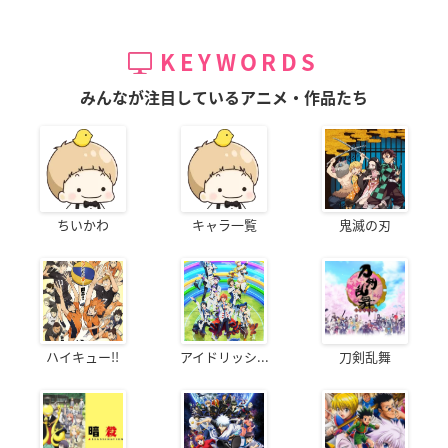
KEYWORDS
みんなが注目しているアニメ・作品たち
ちいかわ
キャラ一覧
鬼滅の刃
ハイキュー!!
アイドリッシ...
刀剣乱舞