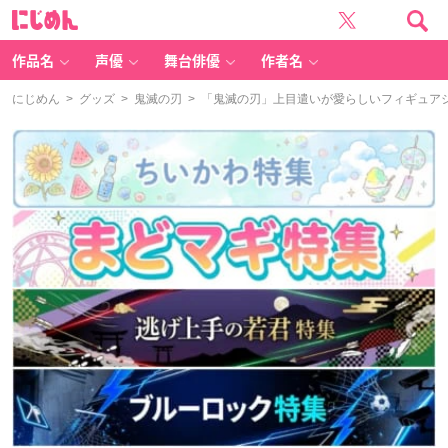
に
じ
め
ん
作品名
声優
舞台俳優
作者名
にじめん
>
グッズ
>
鬼滅の刃
> 「鬼滅の刃」上目遣いが愛らしいフィギュア