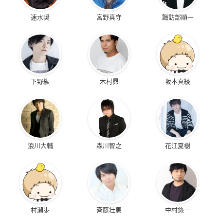
速水奨
宮野真守
諏訪部順一
下野紘
木村昴
坂本真綾
浪川大輔
森川智之
花江夏樹
村瀬歩
斉藤壮馬
中村悠一