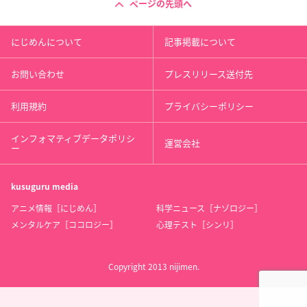
ページの先頭へ
にじめんについて
記事掲載について
お問い合わせ
プレスリリース送付先
利用規約
プライバシーポリシー
インフォマティブデータポリシ
運営会社
ー
kusuguru
media
アニメ情報［にじめん］
科学ニュース［ナゾロジー］
メンタルケア［ココロジー］
心理テスト［シンリ］
Copyright 2013 nijimen.