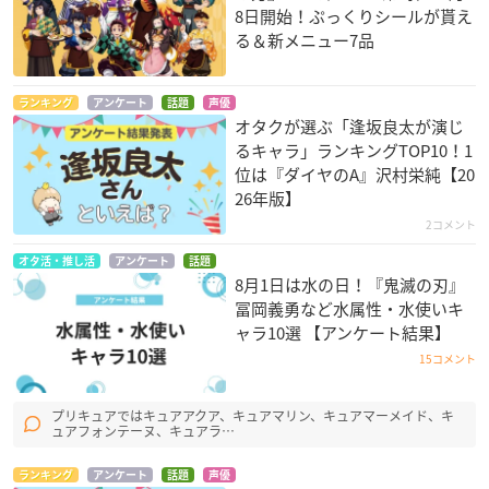
8日開始！ぷっくりシールが貰え
る＆新メニュー7品
ランキング
アンケート
話題
声優
オタクが選ぶ「逢坂良太が演じ
るキャラ」ランキングTOP10！1
位は『ダイヤのA』沢村栄純【20
26年版】
2コメント
オタ活・推し活
アンケート
話題
8月1日は水の日！『鬼滅の刃』
冨岡義勇など水属性・水使いキ
ャラ10選 【アンケート結果】
15コメント
プリキュアではキュアアクア、キュアマリン、キュアマーメイド、キ
ュアフォンテーヌ、キュアラ…
ランキング
アンケート
話題
声優