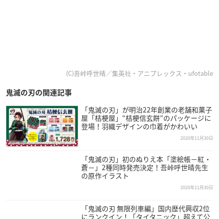
(C)吾峠呼世晴／集英社・アニプレックス・ufotable
鬼滅の刃の関連記事
「鬼滅の刃」が明治22年創業の老舗和菓子
屋「桔梗屋」“桔梗信玄餅”のパッケージに
登場！羽織デザインの巾着がかわいい
2020年11月30日
「鬼滅の刃」初のぬりえ本「塗絵帳−紅・
蒼−」2種同時発売決定！吾峠呼世晴先生
の原作イラスト
2020年11月30日
「鬼滅の刃 無限列車編」国内歴代興収2位
にランクイン！「タイタニック」超えて公