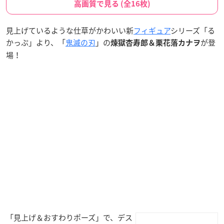
高画質で見る (全16枚)
見上げているような仕草がかわいい新
フィギュア
シリーズ「る
かっぷ」より、「
鬼滅の刃
」の
が登
煉獄杏寿郎＆栗花落カナヲ
場！
「見上げ＆おすわりポーズ」で、デス