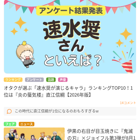
ランキング
アンケート
話題
声優
オタクが選ぶ「速水奨が演じるキャラ」ランキングTOP10！1
位は『炎の蜃気楼』直江信綱【2026年版】
14コメント
この時代に直江信綱が1位になるのおもろすぎるw
フェア
ニュース
伊黒の右目が目玉焼きに『鬼滅
の刃』×ジョイフル第3弾が8月1