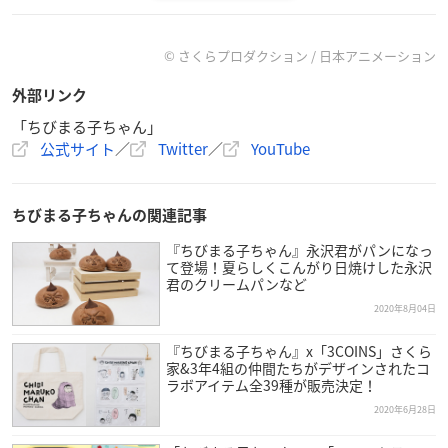
『
ちびまる子ちゃん
』 1990年の放送開始以来、ナレーシ
ョンを務めていただいているキートン山田さんが 2021 年 3
月 28 日（日）の放送をもって卒業することになりました。
© さくらプロダクション / 日本アニメーション
https://t.co/oL9BLuGsVp
#ちびまる子ちゃん
#フジテレビ
外部リンク
#キートン山田
pic.twitter.com/o8dS8eIsRA
「ちびまる子ちゃん」
— ちびまる子ちゃん【公式】 (@tweet_maruko)
Decembe
公式サイト
／
Twitter
／
YouTube
r 4, 2020
ちびまる子ちゃんの関連記事
『ちびまる子ちゃん』永沢君がパンになっ
て登場！夏らしくこんがり日焼けした永沢
君のクリームパンなど
2020年8月04日
『ちびまる子ちゃん』x「3COINS」さくら
家&3年4組の仲間たちがデザインされたコ
ラボアイテム全39種が販売決定！
2020年6月28日