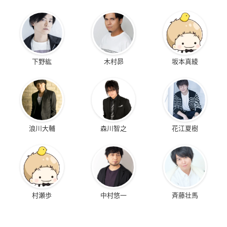
下野紘
木村昴
坂本真綾
浪川大輔
森川智之
花江夏樹
村瀬歩
中村悠一
斉藤壮馬