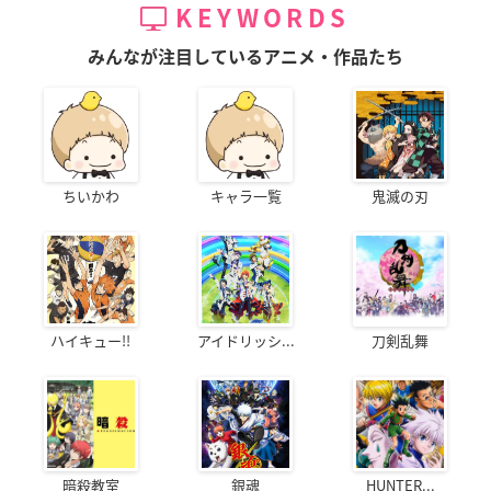
KEYWORDS
みんなが注目しているアニメ・作品たち
ちいかわ
キャラ一覧
鬼滅の刃
ハイキュー!!
アイドリッシ...
刀剣乱舞
暗殺教室
銀魂
HUNTER...