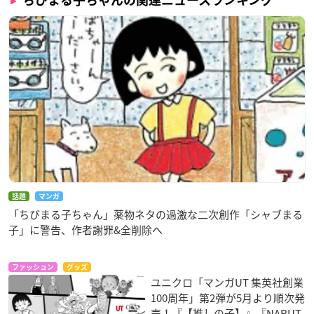
話題
マンガ
「ちびまる子ちゃん」薬物ネタの過激な二次創作「シャブまる
子」に警告、作者謝罪&全削除へ
ファッション
グッズ
ユニクロ「マンガUT 集英社創業
100周年」第2弾が5月より順次発
売！『【推しの子】』『NARUT