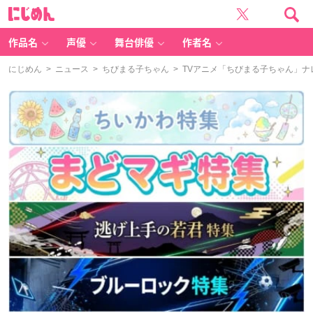
に
じ
め
ん
作品名
声優
舞台俳優
作者名
にじめん
>
ニュース
>
ちびまる子ちゃん
> TVアニメ「ちびまる子ちゃん」