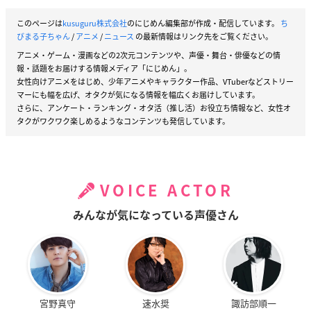
このページは
kusuguru株式会社
のにじめん編集部が作成・配信しています。
ち
びまる子ちゃん
/
アニメ
/
ニュース
の最新情報はリンク先をご覧ください。
アニメ・ゲーム・漫画などの2次元コンテンツや、声優・舞台・俳優などの情
報・話題をお届けする情報メディア「にじめん」。
女性向けアニメをはじめ、少年アニメやキャラクター作品、VTuberなどストリー
マーにも幅を広げ、オタクが気になる情報を幅広くお届けしています。
さらに、アンケート・ランキング・オタ活（推し活）お役立ち情報など、女性オ
タクがワクワク楽しめるようなコンテンツも発信しています。
VOICE ACTOR
みんなが気になっている声優さん
宮野真守
速水奨
諏訪部順一