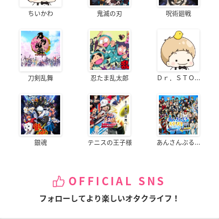
ちいかわ
鬼滅の刃
呪術廻戦
刀剣乱舞
忍たま乱太郎
Ｄｒ．ＳＴＯ...
銀魂
テニスの王子様
あんさんぶる...
OFFICIAL SNS
フォローしてより楽しいオタクライフ！