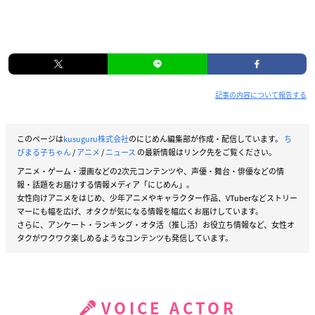
記事の内容について報告する
このページは
kusuguru株式会社
のにじめん編集部が作成・配信しています。
ち
びまる子ちゃん
/
アニメ
/
ニュース
の最新情報はリンク先をご覧ください。
アニメ・ゲーム・漫画などの2次元コンテンツや、声優・舞台・俳優などの情
報・話題をお届けする情報メディア「にじめん」。
女性向けアニメをはじめ、少年アニメやキャラクター作品、VTuberなどストリー
マーにも幅を広げ、オタクが気になる情報を幅広くお届けしています。
さらに、アンケート・ランキング・オタ活（推し活）お役立ち情報など、女性オ
タクがワクワク楽しめるようなコンテンツも発信しています。
VOICE ACTOR