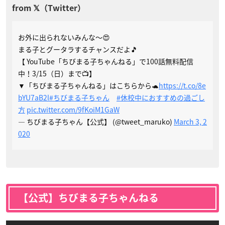
お外に出られないみんな～😍
まる子とグータラするチャンスだよ🎵
【 YouTube「ちびまる子ちゃんねる」で100話無料配信
中！3/15（日）まで📺️】
▼「ちびまる子ちゃんねる」はこちらから🐢
https://t.co/8e
bYU7aB2l
#ちびまる子ちゃん
#休校中におすすめの過ごし
方
pic.twitter.com/9fKoiM1GaW
— ちびまる子ちゃん【公式】 (@tweet_maruko)
March 3, 2
020
【公式】ちびまる子ちゃんねる