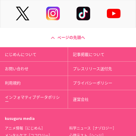
ページの先頭へ
にじめんについて
記事掲載について
お問い合わせ
プレスリリース送付先
利用規約
プライバシーポリシー
インフォマティブデータポリシ
運営会社
ー
kusuguru
media
アニメ情報［にじめん］
科学ニュース［ナゾロジー］
メンタルケア［ココロジー］
心理テスト［シンリ］