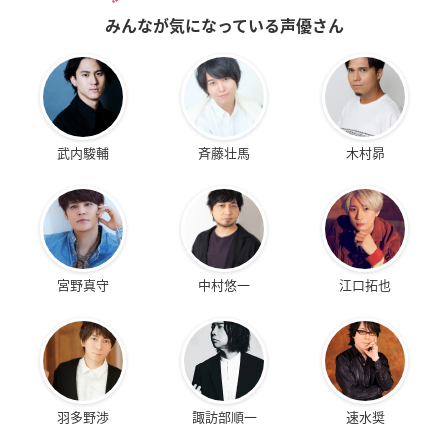
みんなが気になっている声優さん
武内駿輔
斉藤壮馬
木村昴
宮野真守
中村悠一
江口拓也
羽多野渉
諏訪部順一
速水奨