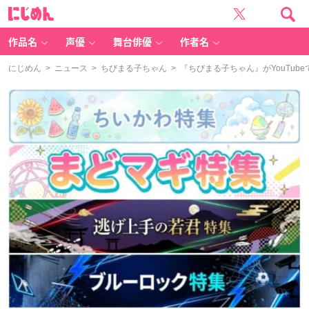
に
じ
め
ん
作品名
声優
舞台俳優
作者名
にじめん
>
ニュース
>
ちびまる子ちゃん
> 『ちびまる子ちゃん』がYouTu