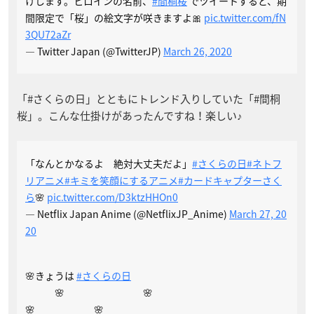
けします。ヒロインの名前、
#間桐桜
でツイートすると、期
間限定で「桜」の絵文字が咲きますよ🎀
pic.twitter.com/fN
3QU72aZr
— Twitter Japan (@TwitterJP)
March 26, 2020
「#さくらの日」とともにトレンド入りしていた「#間桐
桜」。こんな仕掛けがあったんですね！楽しい♪
「なんとかなるよ 絶対大丈夫だよ」
#さくらの日
#ネトフ
リアニメ
#キミを笑顔にするアニメ
#カードキャプターさく
ら
🌸
pic.twitter.com/D3ktzHHOn0
— Netflix Japan Anime (@NetflixJP_Anime)
March 27, 20
20
🌸きょうは
#さくらの日
🌸 🌸
🌸 🌸