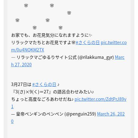
🌸 🌸
🌸
🌸 🌸
🌸 🌸
お家でも、お花見気分になれますように✨
リラックマたちとお花見ですよ🌸
#さくらの日
pic.twitter.co
m/0u4NQKM2TX
— リラックマごゆるりサイト公式 (@rilakkuma_gyr)
Marc
h 27, 2020
3月27日は
#さくらの日
♪
『3(さ)×9(く)＝27』の語呂合わせみたい♪
ちょっと高度なごろあわせだね♪
pic.twitter.com/ZdtPrJ89v
1
— 皇帝ペンギンのペンペン (@penguin259)
March 26, 202
0