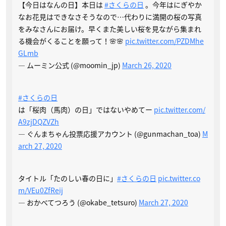
【今日はなんの日】本日は
#さくらの日
。今年はにぎやか
なお花見はできなさそうなので…代わりに満開の桜の写真
をみなさんにお届け。早くまた美しい桜を見ながら集まれ
る機会がくることを願って！🌸🌸
pic.twitter.com/PZDMhe
GLmb
— ムーミン公式 (@moomin_jp)
March 26, 2020
#さくらの日
は「桜肉（馬肉）の日」ではないやめてー
pic.twitter.com/
A9zjDQZVZh
— ぐんまちゃん投票応援アカウント (@gunmachan_toa)
M
arch 27, 2020
タイトル「たのしい春の日に」
#さくらの日
pic.twitter.co
m/VEu0ZfReij
— おかべてつろう (@okabe_tetsuro)
March 27, 2020