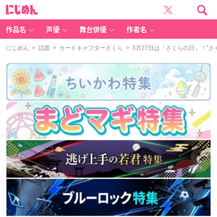
に
じ
め
ん
作品名
声優
舞台俳優
作者名
にじめん
>
話題
>
カードキャプターさくら
> 3月27日は「さくらの日」！”