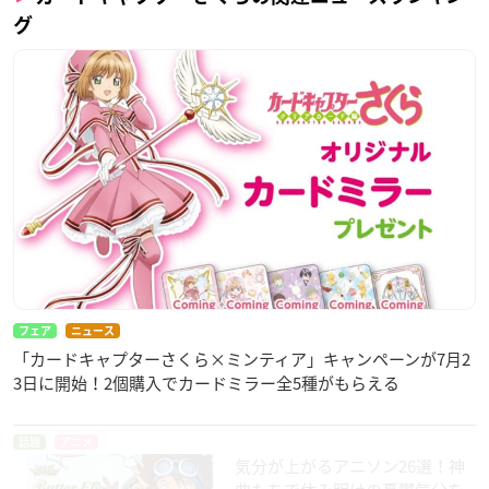
グ
フェア
ニュース
「カードキャプターさくら×ミンティア」キャンペーンが7月2
3日に開始！2個購入でカードミラー全5種がもらえる
話題
アニメ
気分が上がるアニソン26選！神