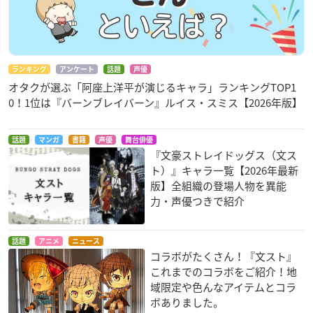
ランキング
アンケート
話題
声優
オタクが選ぶ「阿座上洋平が演じるキャラ」ランキングTOP1
0！1位は『バーンブレイバーン』ルイス・スミス【2026年版】
話題
マンガ
書籍
声優
舞台俳優
『文豪ストレイドッグス（文ス
ト）』キャラ一覧【2026年最新
版】全組織の登場人物を異能
力・声優つきで紹介
話題
アニメ
ニュース
コラボがたくさん！『文スト』
これまでのコラボをご紹介！地
域限定や色んなアイテムとコラ
ボありました。