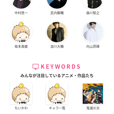
中村悠一
武内駿輔
森川智之
坂本真綾
浪川大輔
内山昂輝
KEYWORDS
みんなが注目しているアニメ・作品たち
ちいかわ
キャラ一覧
鬼滅の刃