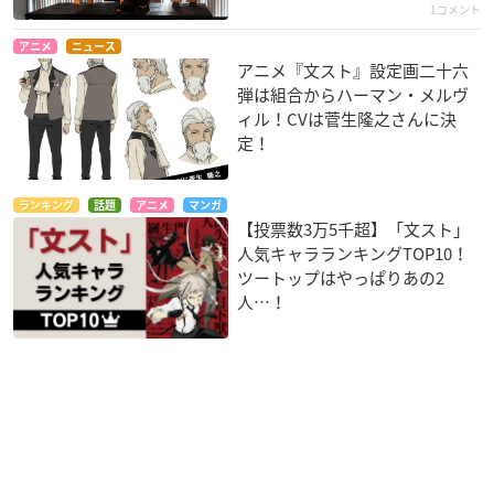
1コメント
アニメ
ニュース
アニメ『文スト』設定画二十六
弾は組合からハーマン・メルヴ
ィル！CVは菅生隆之さんに決
定！
ランキング
話題
アニメ
マンガ
【投票数3万5千超】「文スト」
人気キャラランキングTOP10！
ツートップはやっぱりあの2
人…！