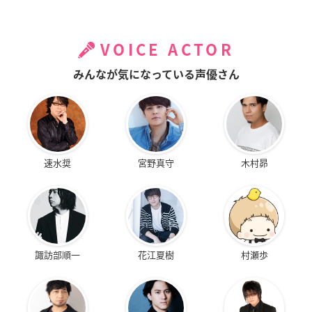
VOICE ACTOR
みんなが気になっている声優さん
速水奨
宮野真守
木村昴
諏訪部順一
花江夏樹
村瀬歩