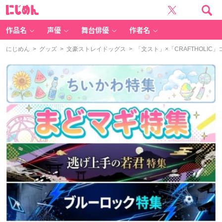
に
じ
め
ん
作品名
声優
舞台俳優
作者名
にじめん
>
グッズ
>
文豪ストレイドッグス
> 「文スト」×「CRAFTHOL