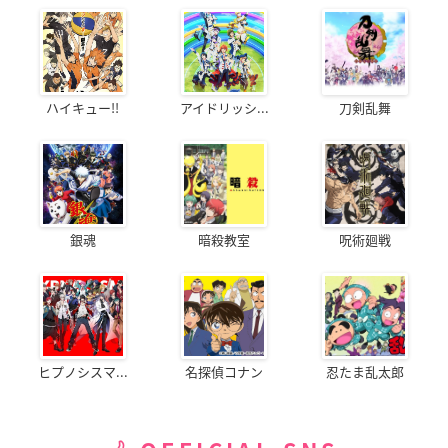
ハイキュー!!
アイドリッシ...
刀剣乱舞
銀魂
暗殺教室
呪術廻戦
ヒプノシスマ...
名探偵コナン
忍たま乱太郎