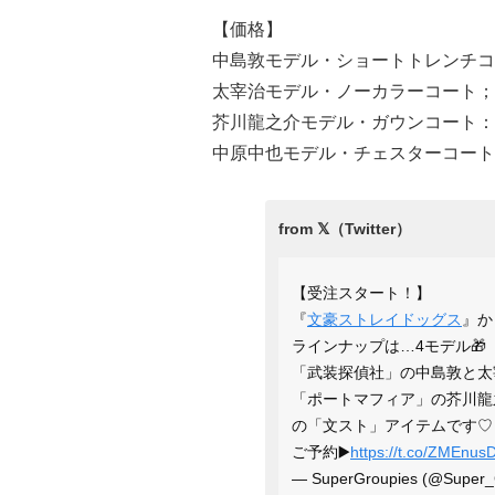
【価格】
中島敦モデル・ショートトレンチコート
太宰治モデル・ノーカラーコート；¥2
芥川龍之介モデル・ガウンコート：¥2
中原中也モデル・チェスターコート：¥
【受注スタート！】
『
文豪ストレイドッグス
』か
ラインナップは…4モデル🎁
「武装探偵社」の中島敦と太
「ポートマフィア」の芥川龍
の「文スト」アイテムです♡
ご予約▶️
https://t.co/ZMEnus
— SuperGroupies (@Super_