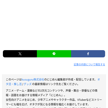
記事の内容について報告する
このページは
kusuguru株式会社
のにじめん編集部が作成・配信しています。
オ
タ活・推し活
/
グッズ
の最新情報はリンク先をご覧ください。
アニメ・ゲーム・漫画などの2次元コンテンツや、声優・舞台・俳優などの情
報・話題をお届けする情報メディア「にじめん」。
女性向けアニメをはじめ、少年アニメやキャラクター作品、VTuberなどストリー
マーにも幅を広げ、オタクが気になる情報を幅広くお届けしています。