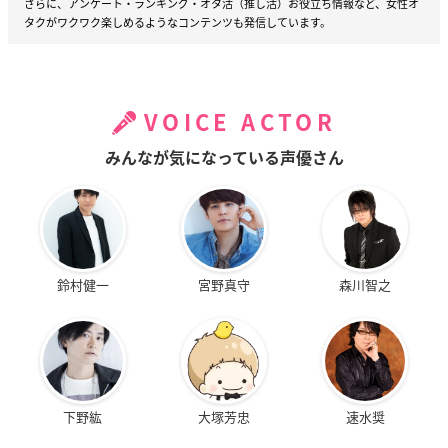
さらに、アンケート・ランキング・オタ活（推し活）お役立ち情報など、女性オ
タクがワクワク楽しめるようなコンテンツも発信しています。
VOICE ACTOR
みんなが気になっている声優さん
鈴村健一
宮野真守
森川智之
下野紘
大塚芳忠
速水奨