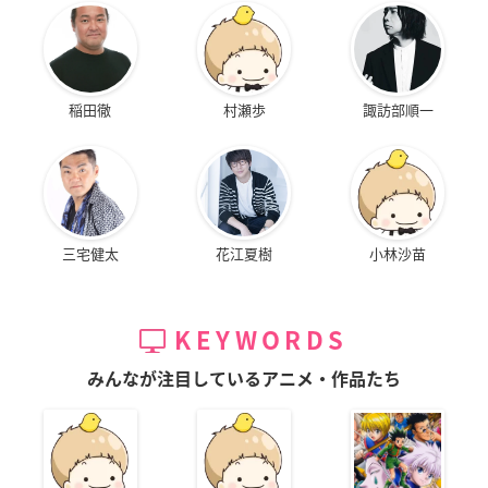
稲田徹
村瀬歩
諏訪部順一
三宅健太
花江夏樹
小林沙苗
KEYWORDS
みんなが注目しているアニメ・作品たち