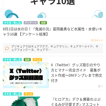
オタ活・推し活
アンケート
話題
8月1日は水の日！『鬼滅の刃』冨岡義勇など水属性・水使いキ
ャラ10選 【アンケート結果】
15コメント
プリキュアではキュアアクア、キュアマリン、キュアマーメイド、キ
ュアフォンテーヌ、キュアラ…
オタ活・推し活
話題
グッズ
X（Twitter）グッズ取引のやり
方とマナー完全ガイド 募集ポ
スト作成〜DMテンプレまで例文
付き
5
オタ活・推し活
グッズ
『ヒロアカ』デク＆爆豪のぷぷ
ぐるみが可愛すぎ♪ マスコット