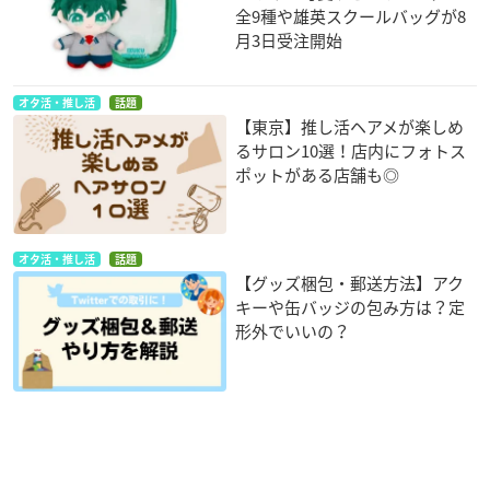
全9種や雄英スクールバッグが8
月3日受注開始
オタ活・推し活
話題
【東京】推し活ヘアメが楽しめ
るサロン10選！店内にフォトス
ポットがある店舗も◎
オタ活・推し活
話題
【グッズ梱包・郵送方法】アク
キーや缶バッジの包み方は？定
形外でいいの？