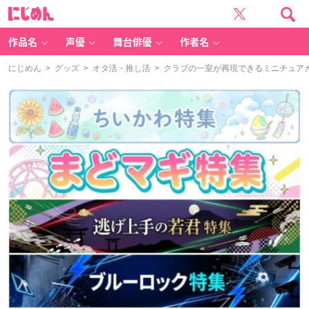
に
じ
め
ん
作品名
声優
舞台俳優
作者名
にじめん
>
グッズ
>
オタ活・推し活
> クラブの一室が再現できるミニチュア