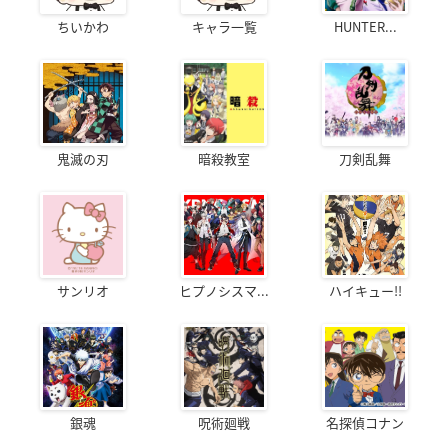
ちいかわ
キャラ一覧
HUNTER...
鬼滅の刃
暗殺教室
刀剣乱舞
サンリオ
ヒプノシスマ...
ハイキュー!!
銀魂
呪術廻戦
名探偵コナン