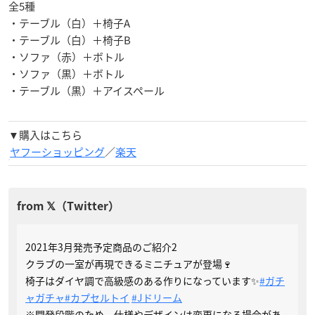
全5種
・テーブル（白）＋椅子A
・テーブル（白）＋椅子B
・ソファ（赤）＋ボトル
・ソファ（黒）＋ボトル
・テーブル（黒）＋アイスペール
▼購入はこちら
ヤフーショッピング
／
楽天
2021年3月発売予定商品のご紹介2
クラブの一室が再現できるミニチュアが登場🍷
椅子はダイヤ調で高級感のある作りになっています✨
#ガチ
ャガチャ
#カプセルトイ
#Jドリーム
※開発段階のため、仕様やデザインは変更になる場合があ