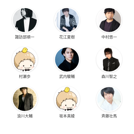
諏訪部順一
花江夏樹
中村悠一
村瀬歩
武内駿輔
森川智之
浪川大輔
坂本真綾
斉藤壮馬