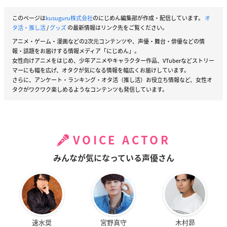
このページは
kusuguru株式会社
のにじめん編集部が作成・配信しています。
オ
タ活・推し活
/
グッズ
の最新情報はリンク先をご覧ください。
アニメ・ゲーム・漫画などの2次元コンテンツや、声優・舞台・俳優などの情
報・話題をお届けする情報メディア「にじめん」。
女性向けアニメをはじめ、少年アニメやキャラクター作品、VTuberなどストリー
マーにも幅を広げ、オタクが気になる情報を幅広くお届けしています。
さらに、アンケート・ランキング・オタ活（推し活）お役立ち情報など、女性オ
タクがワクワク楽しめるようなコンテンツも発信しています。
VOICE ACTOR
みんなが気になっている声優さん
速水奨
宮野真守
木村昴