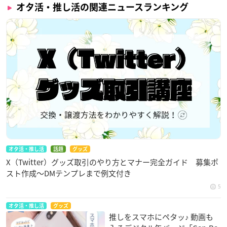
オタ活・推し活の関連ニュースランキング
オタ活・推し活
話題
グッズ
X（Twitter）グッズ取引のやり方とマナー完全ガイド 募集ポ
スト作成〜DMテンプレまで例文付き
5
オタ活・推し活
グッズ
推しをスマホにペタッ♪ 動画も