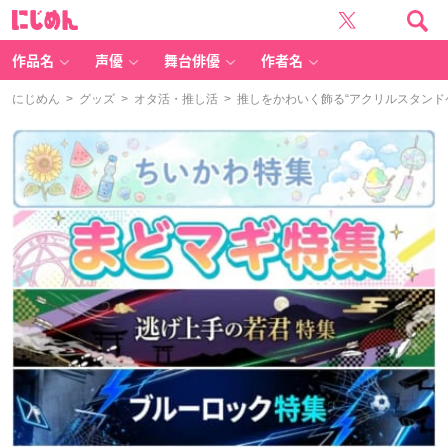
に
じ
め
ん
作品名
声優
舞台俳優
作者名
にじめん
>
グッズ
>
オタ活・推し活
> 推しをかわいく飾る“アクリルスタン