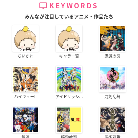
KEYWORDS
みんなが注目しているアニメ・作品たち
ちいかわ
キャラ一覧
鬼滅の刃
ハイキュー!!
アイドリッシ...
刀剣乱舞
銀魂
暗殺教室
呪術廻戦