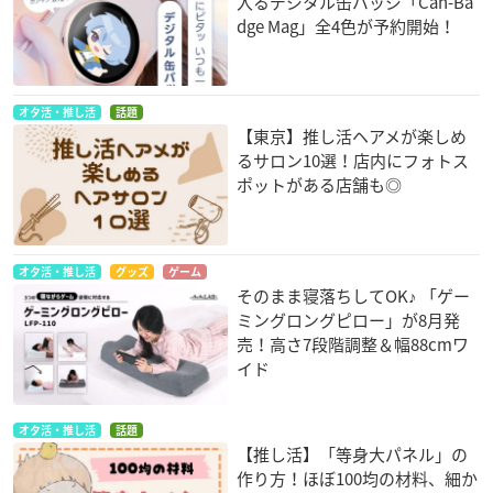
入るデジタル缶バッジ「Can-Ba
dge Mag」全4色が予約開始！
オタ活・推し活
話題
【東京】推し活ヘアメが楽しめ
るサロン10選！店内にフォトス
ポットがある店舗も◎
オタ活・推し活
グッズ
ゲーム
そのまま寝落ちしてOK♪ 「ゲー
ミングロングピロー」が8月発
売！高さ7段階調整＆幅88cmワ
イド
オタ活・推し活
話題
【推し活】「等身大パネル」の
作り方！ほぼ100均の材料、細か