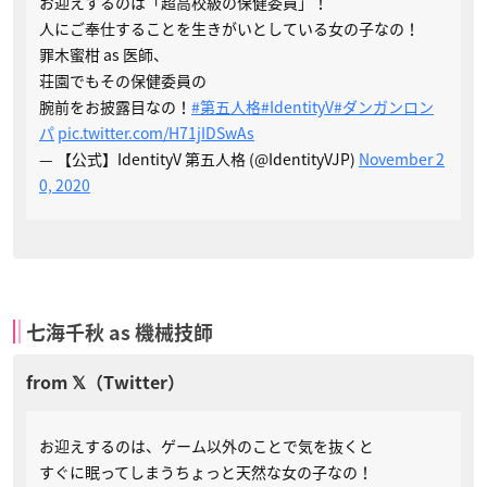
お迎えするのは「超高校級の保健委員」！
人にご奉仕することを生きがいとしている女の子なの！
罪木蜜柑 as 医師、
荘園でもその保健委員の
腕前をお披露目なの！
#第五人格
#IdentityV
#ダンガンロン
パ
pic.twitter.com/H71jIDSwAs
— 【公式】IdentityV 第五人格 (@IdentityVJP)
November 2
0, 2020
七海千秋 as 機械技師
お迎えするのは、ゲーム以外のことで気を抜くと
すぐに眠ってしまうちょっと天然な女の子なの！