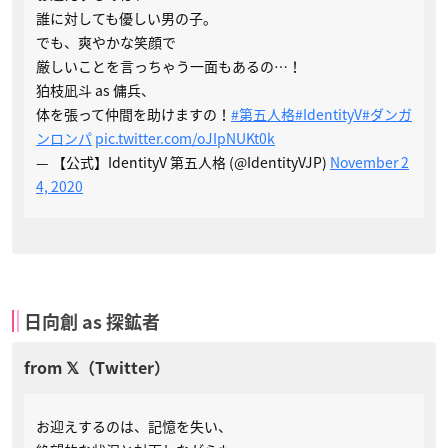
誰に対しても優しい男の子。
でも、爽やかな笑顔で
厳しいことを言っちゃう一面もあるの…！
狛枝凪斗 as 傭兵、
体を張って仲間を助けますの！
#第五人格
#IdentityV
#ダンガ
ンロンパ
pic.twitter.com/oJIpNUKt0k
— 【公式】IdentityV 第五人格 (@IdentityVJP)
November 2
4, 2020
日向創 as 探鉱者
お迎えするのは、記憶を失い、