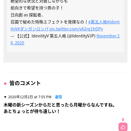
絶望的な状況と対面しながらも
前向きで希望を持つ男の子！
日向創 as 探鉱者、
荘園で秘めた特殊エフェクトを発揮なの！
#第五人格
#Ident
ityV
#ダンガンロンパ
pic.twitter.com/vA2rq1hDPv
— 【公式】IdentityV 第五人格 (@IdentityVJP)
November 2
6, 2020
皆のコメント
2020年12月2日 at 7:55 PM
返信
木曜の新シーズンからだと思ったら月曜からなんですね。
あとちょっとが待ち遠しい！
0