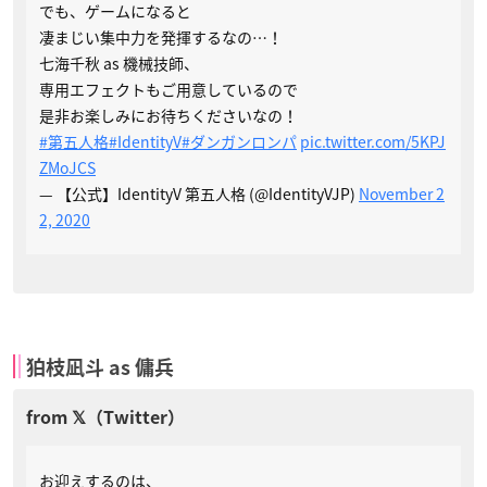
でも、ゲームになると
凄まじい集中力を発揮するなの…！
七海千秋 as 機械技師、
専用エフェクトもご用意しているので
是非お楽しみにお待ちくださいなの！
#第五人格
#IdentityV
#ダンガンロンパ
pic.twitter.com/5KPJ
ZMoJCS
— 【公式】IdentityV 第五人格 (@IdentityVJP)
November 2
2, 2020
狛枝凪斗 as 傭兵
お迎えするのは、