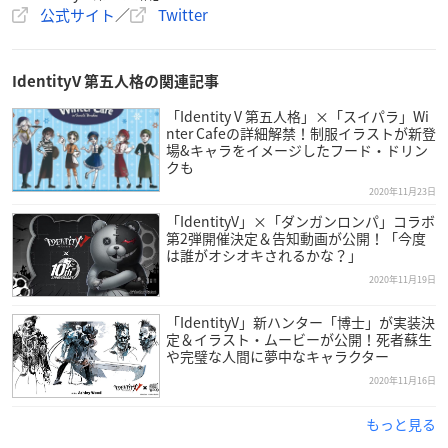
公式サイト
／
Twitter
IdentityV 第五人格の関連記事
「Identity V 第五人格」×「スイパラ」Wi
nter Cafeの詳細解禁！制服イラストが新登
場&キャラをイメージしたフード・ドリン
クも
2020年11月23日
「IdentityV」×「ダンガンロンパ」コラボ
第2弾開催決定＆告知動画が公開！「今度
は誰がオシオキされるかな？」
2020年11月19日
「IdentityV」新ハンター「博士」が実装決
定＆イラスト・ムービーが公開！死者蘇生
や完璧な人間に夢中なキャラクター
2020年11月16日
もっと見る