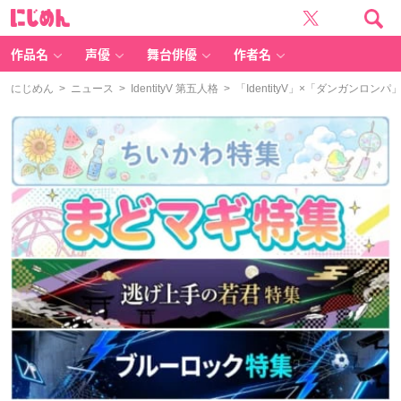
に
じ
め
ん
作品名
声優
舞台俳優
作者名
にじめん
>
ニュース
>
IdentityV 第五人格
> 「IdentityV」×「ダンガン