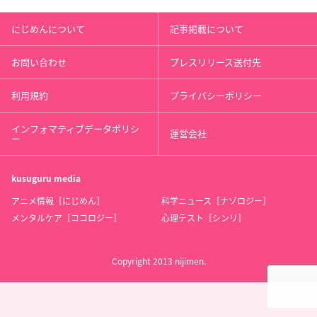
にじめんについて
記事掲載について
お問い合わせ
プレスリリース送付先
利用規約
プライバシーポリシー
インフォマティブデータポリシ
運営会社
ー
kusuguru
media
アニメ情報［にじめん］
科学ニュース［ナゾロジー］
メンタルケア［ココロジー］
心理テスト［シンリ］
Copyright 2013 nijimen.