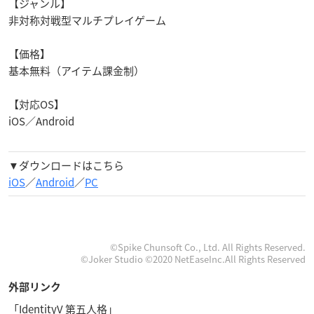
【ジャンル】
非対称対戦型マルチプレイゲーム
【価格】
基本無料（アイテム課金制）
【対応OS】
iOS／Android
▼ダウンロードはこちら
iOS
／
Android
／
PC
©Spike Chunsoft Co., Ltd. All Rights Reserved.
©︎Joker Studio ©2020 NetEaseInc.All Rights Reserved
外部リンク
「IdentityV 第五人格」