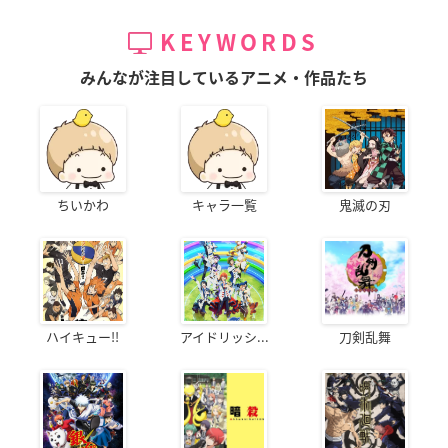
KEYWORDS
みんなが注目しているアニメ・作品たち
ちいかわ
キャラ一覧
鬼滅の刃
ハイキュー!!
アイドリッシ...
刀剣乱舞