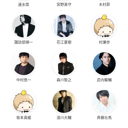
速水奨
宮野真守
木村昴
諏訪部順一
花江夏樹
村瀬歩
中村悠一
森川智之
武内駿輔
坂本真綾
浪川大輔
斉藤壮馬