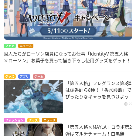
フェア
ニュース
囚人たちがローソン店員になってお仕事「IdentityV 第五人格
×ローソン」お菓子を買って描き下ろし使用グッズをゲット！
グッズ
アプリ
ゲーム
「第五人格」フレグランス第3弾
は調香師ら8種！「香水診断」で
ぴったりなキャラを見つけよう
29
ファッション
グッズ
ニュース
「第五人格×MAYLA」コラボ第2
弾はマルチチャーム！白黒無