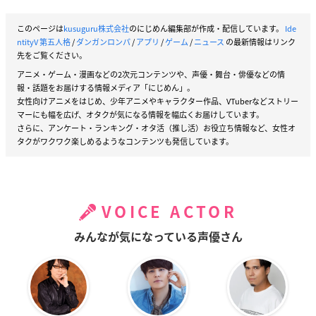
このページは
kusuguru株式会社
のにじめん編集部が作成・配信しています。
Ide
ntityV 第五人格
/
ダンガンロンパ
/
アプリ
/
ゲーム
/
ニュース
の最新情報はリンク
先をご覧ください。
アニメ・ゲーム・漫画などの2次元コンテンツや、声優・舞台・俳優などの情
報・話題をお届けする情報メディア「にじめん」。
女性向けアニメをはじめ、少年アニメやキャラクター作品、VTuberなどストリー
マーにも幅を広げ、オタクが気になる情報を幅広くお届けしています。
さらに、アンケート・ランキング・オタ活（推し活）お役立ち情報など、女性オ
タクがワクワク楽しめるようなコンテンツも発信しています。
VOICE ACTOR
みんなが気になっている声優さん