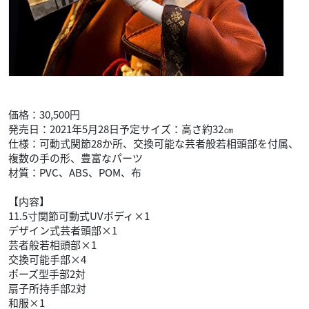
価格：30,500円
発売日：2021年5月28日予定サイズ：高さ約32㎝
仕様：可動式関節28か所、交換可能な芸者般若相頭部を付属、
複数の手の形、豊富なパーツ
材質：PVC、ABS、POM、布
【内容】
11.5寸関節可動式UVボディ×1
デザイン式芸者頭部×1
芸者般若相頭部×1
交換可能手部×4
ポーズ型手部2対
扇子所持手部2対
和服×1