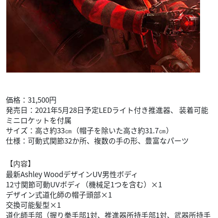
価格：31,500円
発売日：2021年5月28日予定LEDライト付き推進器、 装着可能
ミニロケットを付属
サイズ：高さ約33㎝（帽子を除いた高さ約31.7㎝）
仕様：可動式関節32か所、複数の手の形、豊富なパーツ
【内容】
最新Ashley WoodデザインUV男性ボディ
12寸関節可動UVボディ（機械足1つを含む）×1
デザイン式道化師の帽子頭部×1
交換可能髪型×1
道化師手部（握り拳手部1対、推進器所持手部1対、武器所持手