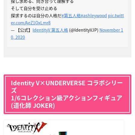
探し求める、向き合って理解する
そして自分を受け止める
探求するのは自分の人格だ
#第五人格
#ashleywood
pic.twitt
er.com/AeZ1OxLmr8
— 【公式】
IdentityV 第五人格
(@IdentityVJP)
November 1
0, 2020
Identity V×UNDERVERSE コラボシリー
ズ
1/6コレクション級アクションフィギュア
(道化師 JOKER)