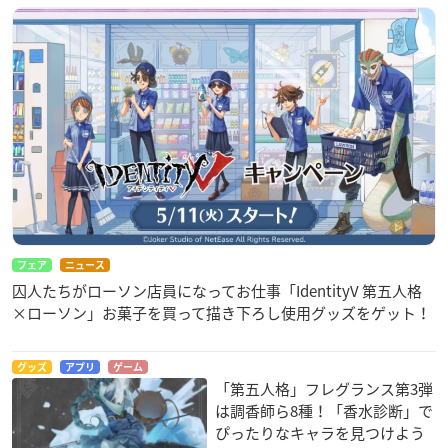
フェア
ニュース
囚人たちがローソン店員になってお仕事「IdentityV 第五人格
×ローソン」お菓子を買って描き下ろし使用グッズをゲット！
グッズ
アプリ
ゲーム
「第五人格」フレグランス第3弾
は調香師ら8種！「香水診断」で
ぴったりなキャラを見つけよう