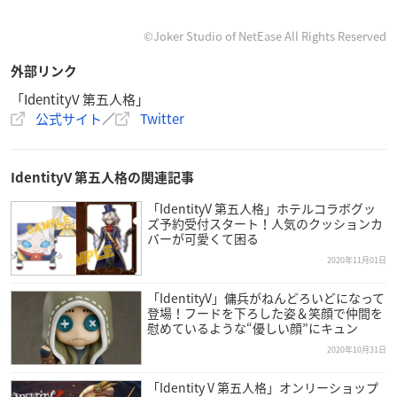
©︎Joker Studio of NetEase All Rights Reserved
外部リンク
「IdentityV 第五人格」
公式サイト
／
Twitter
IdentityV 第五人格の関連記事
「IdentityV 第五人格」ホテルコラボグッ
ズ予約受付スタート！人気のクッションカ
バーが可愛くて困る
2020年11月01日
「IdentityV」傭兵がねんどろいどになって
登場！フードを下ろした姿＆笑顔で仲間を
慰めているような“優しい顔”にキュン
2020年10月31日
「Identity V 第五人格」オンリーショップ