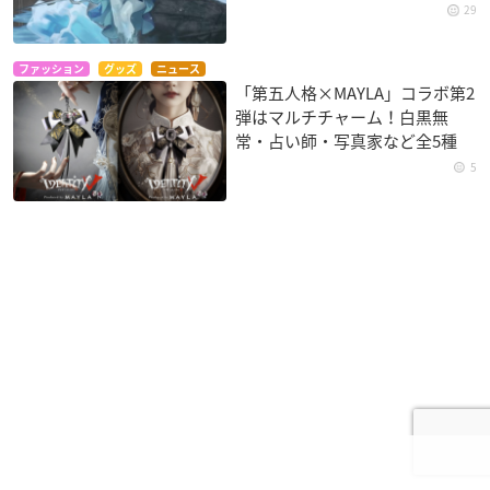
29
ファッション
グッズ
ニュース
「第五人格×MAYLA」コラボ第2
弾はマルチチャーム！白黒無
常・占い師・写真家など全5種
5