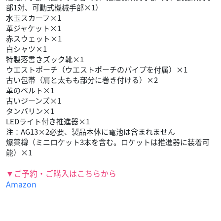
部1対、可動式機械手部×1）
水玉スカーフ×1
革ジャケット×1
赤スウェット×1
白シャツ×1
特製落書きズック靴×1
ウエストポーチ（ウエストポーチのパイプを付属）×1
古い包帯（肩と太もも部分に巻き付ける）×2
革のベルト×1
古いジーンズ×1
タンバリン×1
LEDライト付き推進器×1
注：AG13×2必要、製品本体に電池は含まれません
爆薬樽（ミニロケット3本を含む。ロケットは推進器に装着可
能）×1
▼ご予約・ご購入はこちらから
Amazon