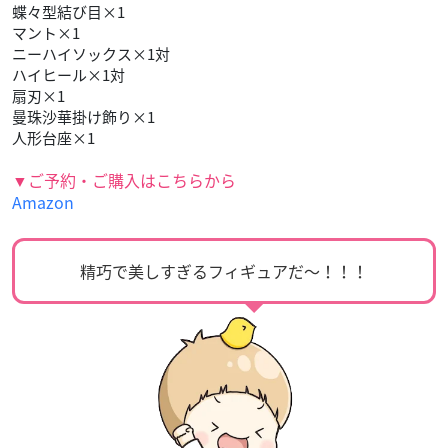
蝶々型結び目×1
マント×1
ニーハイソックス×1対
ハイヒール×1対
扇刃×1
曼珠沙華掛け飾り×1
人形台座×1
▼ご予約・ご購入はこちらから
Amazon
精巧で美しすぎるフィギュアだ〜！！！