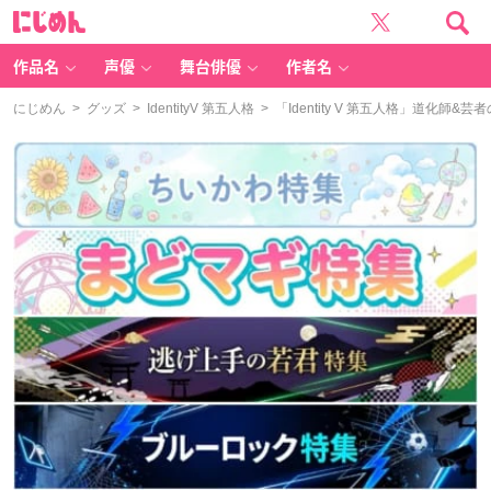
に
じ
め
ん
作品名
声優
舞台俳優
作者名
にじめん
>
グッズ
>
IdentityV 第五人格
> 「Identity V 第五人格」道化