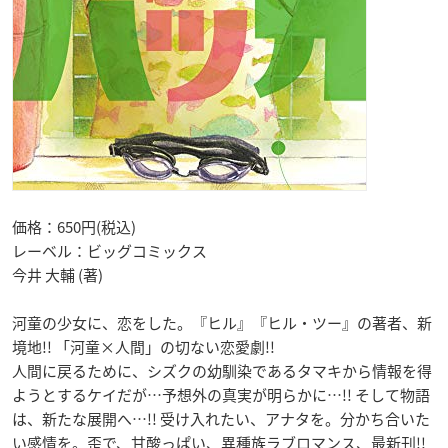
価格：650円(税込)
レーベル：ビッグコミックス
今井 大輔 (著)
河童の少女に、恋をした。『ヒル』『ヒル・ツー』の著者、新
境地!! 「河童×人間」の切ない恋愛劇!!
人間に戻るために、シズクの幼馴染であるタマキから情報を得
ようとするケイだが…予想外の真実が明らかに…!! そして物語
は、新たな展開へ…!! 受け入れたい、アナタを。分かち合いた
い感情を。歪で、甘酸っぱい、異種族ラブロマンス、最新刊!!