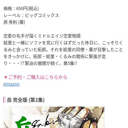
価格：650円(税込)
レーベル：ビッグコミックス
原 秀則 (著)
恋愛の名手が描くミドルエイジ恋愛物語
絵里と一緒にソファを見に行くはずだった休日に、こっそりく
るみと会っていた拓郎。それを絵里の同僚・薫が目撃したこと
をきっかけに、拓郎・絵里・くるみの関係に緊張が走
り・・・!? 緊迫の展開が続く、第5集!!
▼ご予約・ご購入はこちらから
Amazon
岳 完全版 (第2集)