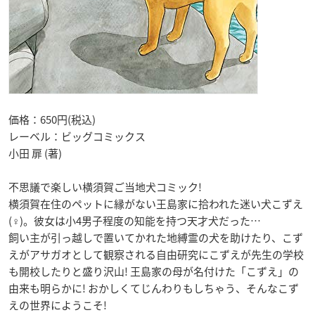
価格：650円(税込)
レーベル：ビッグコミックス
小田 扉 (著)
不思議で楽しい横須賀ご当地犬コミック!
横須賀在住のペットに縁がない王島家に拾われた迷い犬こずえ
(♀)。彼女は小4男子程度の知能を持つ天才犬だった…
飼い主が引っ越しで置いてかれた地縛霊の犬を助けたり、こず
えがアサガオとして観察される自由研究にこずえが先生の学校
も開校したりと盛り沢山! 王島家の母が名付けた「こずえ」の
由来も明らかに! おかしくてじんわりもしちゃう、そんなこず
えの世界にようこそ!