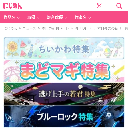
に
じ
め
ん
作品名
声優
舞台俳優
作者名
にじめん
>
ニュース
>
本日の新刊
> 【2020年11月30日】本日発売の新刊