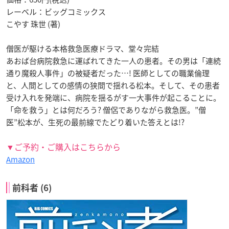
レーベル：ビッグコミックス
こやす 珠世 (著)
僧医が駆ける本格救急医療ドラマ、堂々完結
あおば台病院救急に運ばれてきた一人の患者。その男は「連続
通り魔殺人事件」の被疑者だった…! 医師としての職業倫理
と、人間としての感情の狭間で揺れる松本。そして、その患者
受け入れを発端に、病院を揺るがす一大事件が起こることに。
「命を救う」とは何だろう? 僧侶でありながら救急医。”僧
医”松本が、生死の最前線でたどり着いた答えとは!?
▼ご予約・ご購入はこちらから
Amazon
前科者 (6)