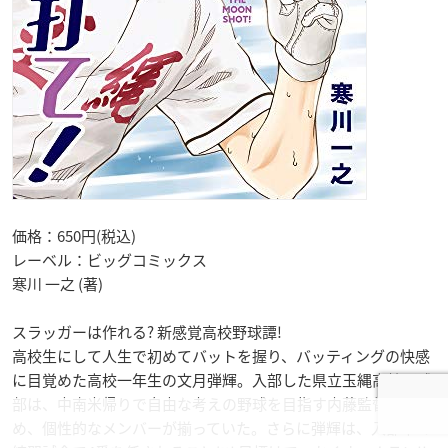
価格：650円(税込)
レーベル：ビッグコミックス
寒川 一之 (著)
スラッガーは作れる? 新感覚高校野球譚!
高校生にして人生で初めてバットを握り、バッティングの快感
に目覚めた高校一年生の文月弾輝。入部した県立玉縄高校野球
部は、中南米帰りで自由な考えの野球を目指す内藤監督をはじ
め、個性的なメンバーが揃っていた。さらに弾輝は、入部早々