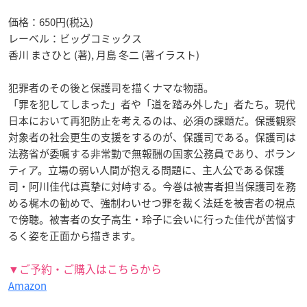
価格：650円(税込)
レーベル：ビッグコミックス
香川 まさひと (著), 月島 冬二 (著イラスト)
犯罪者のその後と保護司を描くナマな物語。
「罪を犯してしまった」者や「道を踏み外した」者たち。現代
日本において再犯防止を考えるのは、必須の課題だ。保護観察
対象者の社会更生の支援をするのが、保護司である。保護司は
法務省が委嘱する非常勤で無報酬の国家公務員であり、ボラン
ティア。立場の弱い人間が抱える問題に、主人公である保護
司・阿川佳代は真摯に対峙する。今巻は被害者担当保護司を務
める梶木の勧めで、強制わいせつ罪を裁く法廷を被害者の視点
で傍聴。被害者の女子高生・玲子に会いに行った佳代が苦悩す
るく姿を正面から描きます。
▼ご予約・ご購入はこちらから
Amazon