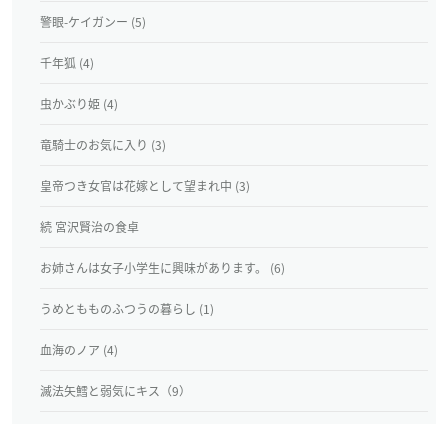
警眼-ケイガンー (5)
千年狐 (4)
虫かぶり姫 (4)
竜騎士のお気に入り (3)
皇帝つき女官は花嫁として望まれ中 (3)
続 宮沢賢治の食卓
お姉さんは女子小学生に興味があります。 (6)
うめともものふつうの暮らし (1)
血海のノア (4)
滅法矢鱈と弱気にキス（9）