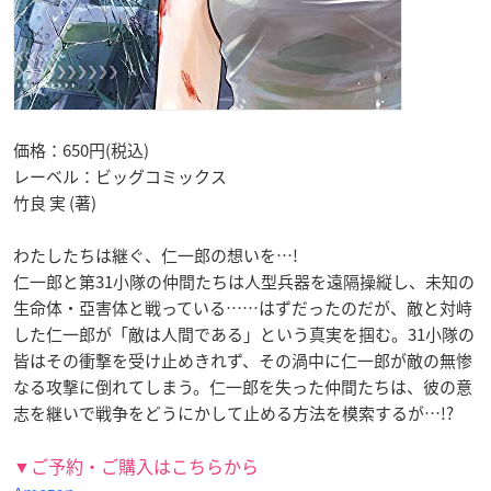
価格：650円(税込)
レーベル：ビッグコミックス
竹良 実 (著)
わたしたちは継ぐ、仁一郎の想いを…!
仁一郎と第31小隊の仲間たちは人型兵器を遠隔操縦し、未知の
生命体・亞害体と戦っている……はずだったのだが、敵と対峙
した仁一郎が「敵は人間である」という真実を掴む。31小隊の
皆はその衝撃を受け止めきれず、その渦中に仁一郎が敵の無惨
なる攻撃に倒れてしまう。仁一郎を失った仲間たちは、彼の意
志を継いで戦争をどうにかして止める方法を模索するが…!?
▼ご予約・ご購入はこちらから