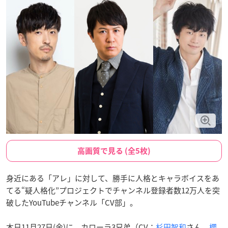
高画質で見る (全5枚)
身近にある「アレ」に対して、勝手に人格とキャラボイスをあ
てる“疑人格化”プロジェクトでチャンネル登録者数12万人を突
破したYouTubeチャンネル「CV部」。
本日11月27日(金)に、カローラ3兄弟（CV：
杉田智和
さん、
櫻