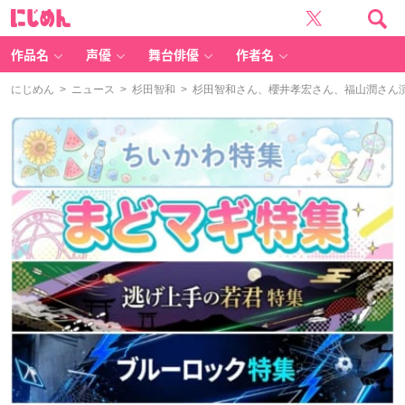
に
じ
め
ん
作品名
声優
舞台俳優
作者名
にじめん
>
ニュース
>
杉田智和
> 杉田智和さん、櫻井孝宏さん、福山潤さん演