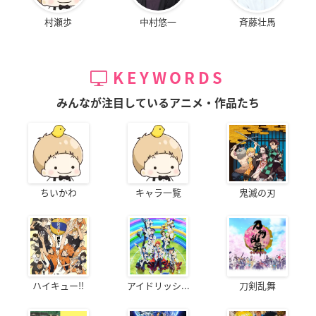
村瀬歩
中村悠一
斉藤壮馬
KEYWORDS
みんなが注目しているアニメ・作品たち
ちいかわ
キャラ一覧
鬼滅の刃
ハイキュー!!
アイドリッシ...
刀剣乱舞