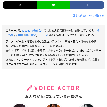
記事の内容について報告する
このページは
kusuguru株式会社
のにじめん編集部が作成・配信しています。
杉
田智和
/
福山潤
/
櫻井孝宏
/
ニュース
の最新情報はリンク先をご覧ください。
アニメ・ゲーム・漫画などの2次元コンテンツや、声優・舞台・俳優などの情
報・話題をお届けする情報メディア「にじめん」。
女性向けアニメをはじめ、少年アニメやキャラクター作品、VTuberなどストリー
マーにも幅を広げ、オタクが気になる情報を幅広くお届けしています。
さらに、アンケート・ランキング・オタ活（推し活）お役立ち情報など、女性オ
タクがワクワク楽しめるようなコンテンツも発信しています。
VOICE ACTOR
みんなが気になっている声優さん