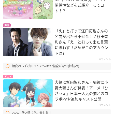
関係性などをご紹介…ってコ
ト！？
声優
「え」と打って江口拓也さんの
名前が出たら不健全！？杉田智
和さん「え」と打って出た言葉
に思わず「だめだこのアカウン
トは」
6コメント
相変わらず杉田さんのtwitter健全だな〜(棒読み)
アニメ
犬役に杉田智和さん・猫役に小
野大輔さんが発表！アニメ『ひ
ざうえ』日本一人気の猫とのコ
ラボPVや追加キャスト公開
3コメント
おお、良い感じだ。楽しみ！