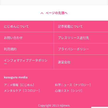
ページの先頭へ
にじめんについて
記事掲載について
お問い合わせ
プレスリリース送付先
利用規約
プライバシーポリシー
インフォマティブデータポリシ
運営会社
ー
kusuguru
media
アニメ情報［にじめん］
科学ニュース［ナゾロジー］
メンタルケア［ココロジー］
心理テスト［シンリ］
Copyright 2013 nijimen.