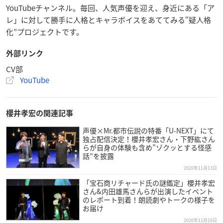
YouTubeチャンネル。毎回、人気声優を迎え、身近にある「ア
レ」に対して勝手に人格とキャラボイスをあててみる“疑人格
化”プロジェクトです。
外部リンク
CV部
YouTube
櫻井孝宏の関連記事
声優×Mr.都市伝説の特番「U-NEXT」にて
独占配信決定！櫻井孝宏さん・下野紘さん
らが自身の体験も含め”ゾクッとする怪感
話”を披露
2020年11月13日
「宝石商リチャード氏の謎鑑定」櫻井孝宏
さん&内田雄馬さんらが出演したイベント
のレポート到着！朗読劇やトークの様子を
お届け
2020年11月10日