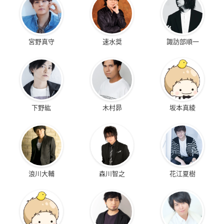
宮野真守
速水奨
諏訪部順一
下野紘
木村昴
坂本真綾
浪川大輔
森川智之
花江夏樹