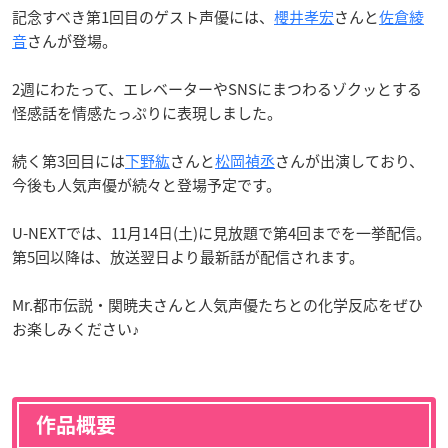
記念すべき第1回目のゲスト声優には、
櫻井孝宏
さんと
佐倉綾
音
さんが登場。
2週にわたって、エレベーターやSNSにまつわるゾクッとする
怪感話を情感たっぷりに表現しました。
続く第3回目には
下野紘
さんと
松岡禎丞
さんが出演しており、
今後も人気声優が続々と登場予定です。
U-NEXTでは、11月14日(土)に見放題で第4回までを一挙配信。
第5回以降は、放送翌日より最新話が配信されます。
Mr.都市伝説・関暁夫さんと人気声優たちとの化学反応をぜひ
お楽しみください♪
作品概要