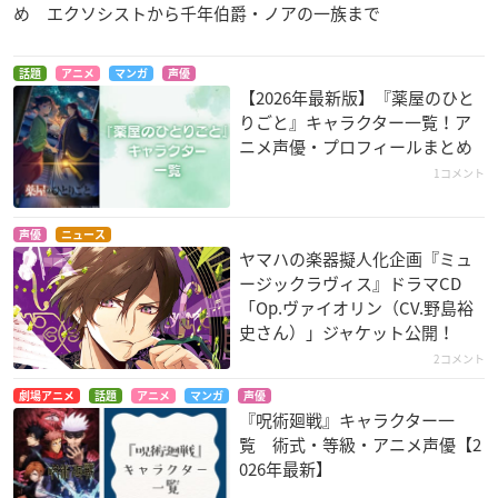
め エクソシストから千年伯爵・ノアの一族まで
話題
アニメ
マンガ
声優
【2026年最新版】『薬屋のひと
りごと』キャラクター一覧！ア
ニメ声優・プロフィールまとめ
1コメント
声優
ニュース
ヤマハの楽器擬人化企画『ミュ
ージックラヴィス』ドラマCD
「Op.ヴァイオリン（CV.野島裕
史さん）」ジャケット公開！
2コメント
劇場アニメ
話題
アニメ
マンガ
声優
『呪術廻戦』キャラクター一
覧 術式・等級・アニメ声優【2
026年最新】