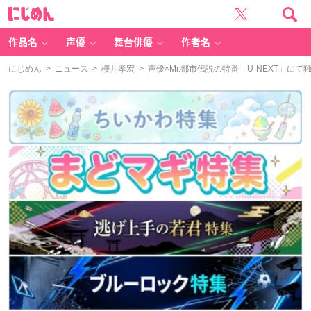
に
じ
め
ん
作品名
声優
舞台俳優
作者名
にじめん
>
ニュース
>
櫻井孝宏
> 声優×Mr.都市伝説の特番「U-NEXT」