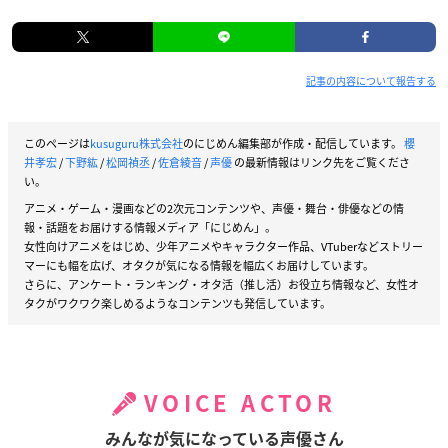
記事の内容について報告する
このページは
kusuguru株式会社
のにじめん編集部が作成・配信しています。
櫻
井孝宏
/
下野紘
/
松岡禎丞
/
佐倉綾音
/
声優
の最新情報はリンク先をご覧くださ
い。
アニメ・ゲーム・漫画などの2次元コンテンツや、声優・舞台・俳優などの情
報・話題をお届けする情報メディア「にじめん」。
女性向けアニメをはじめ、少年アニメやキャラクター作品、VTuberなどストリー
マーにも幅を広げ、オタクが気になる情報を幅広くお届けしています。
さらに、アンケート・ランキング・オタ活（推し活）お役立ち情報など、女性オ
タクがワクワク楽しめるようなコンテンツも発信しています。
VOICE ACTOR
みんなが気になっている声優さん