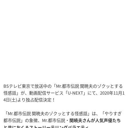
BSテレビ東京で放送中の「Mr.都市伝説 関暁夫のゾクッとする
怪感話」が、動画配信サービス「U-NEXT」にて、2020年11月1
4日(土)より独占配信決定！
「Mr.都市伝説 関暁夫のゾクッとする怪感話」は、「やりすぎ
都市伝説」の象徴、Mr.都市伝説・
関暁夫さんが人気声優たち
。
と共におくるストーリーテリングバラエティ