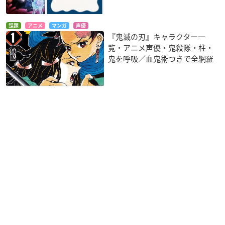
話題
アニメ
マンガ
声優
『鬼滅の刃』キャラクター一
覧・アニメ声優・鬼殺隊・柱・
鬼を呼吸／血鬼術つきで全網羅