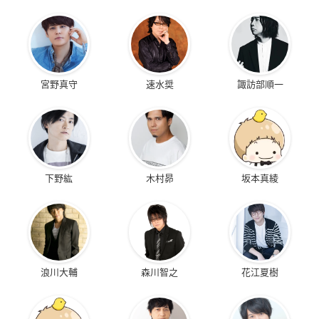
宮野真守
速水奨
諏訪部順一
下野紘
木村昴
坂本真綾
浪川大輔
森川智之
花江夏樹