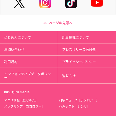
ページの先頭へ
にじめんについて
記事掲載について
お問い合わせ
プレスリリース送付先
利用規約
プライバシーポリシー
インフォマティブデータポリシ
運営会社
ー
kusuguru
media
アニメ情報［にじめん］
科学ニュース［ナゾロジー］
メンタルケア［ココロジー］
心理テスト［シンリ］