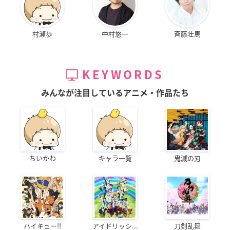
村瀬歩
中村悠一
斉藤壮馬
KEYWORDS
みんなが注目しているアニメ・作品たち
ちいかわ
キャラ一覧
鬼滅の刃
ハイキュー!!
アイドリッシ...
刀剣乱舞