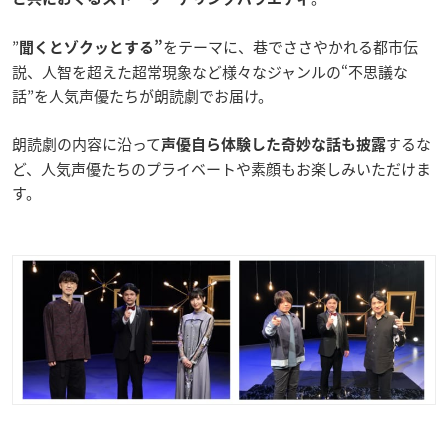
”
をテーマに、巷でささやかれる都市伝
聞くとゾクッとする”
説、人智を超えた超常現象など様々なジャンルの“不思議な
話”を人気声優たちが朗読劇でお届け。
朗読劇の内容に沿って
するな
声優自ら体験した奇妙な話も披露
ど、人気声優たちのプライベートや素顔もお楽しみいただけま
す。