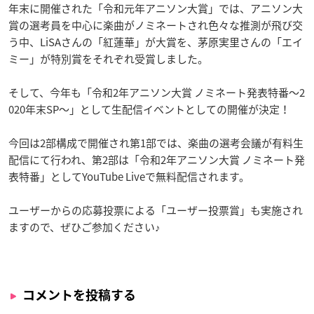
年末に開催された「令和元年アニソン大賞」では、アニソン大
賞の選考員を中心に楽曲がノミネートされ色々な推測が飛び交
う中、LiSAさんの「紅蓮華」が大賞を、茅原実里さんの「エイ
ミー」が特別賞をそれぞれ受賞しました。
そして、今年も「令和2年アニソン大賞 ノミネート発表特番～2
020年末SP～」として生配信イベントとしての開催が決定！
今回は2部構成で開催され第1部では、楽曲の選考会議が有料生
配信にて行われ、第2部は「令和2年アニソン大賞 ノミネート発
表特番」としてYouTube Liveで無料配信されます。
ユーザーからの応募投票による「ユーザー投票賞」も実施され
ますので、ぜひご参加ください♪
コメントを投稿する