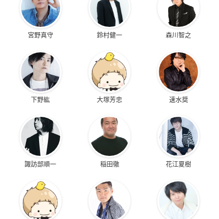
宮野真守
鈴村健一
森川智之
下野紘
大塚芳忠
速水奨
諏訪部順一
稲田徹
花江夏樹