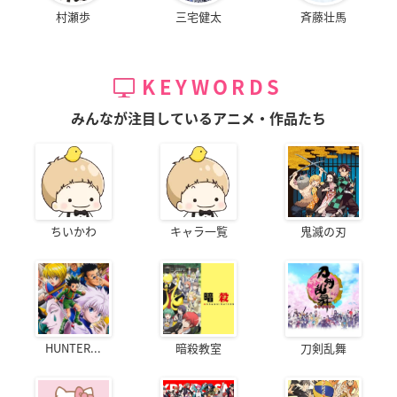
村瀬歩
三宅健太
斉藤壮馬
KEYWORDS
みんなが注目しているアニメ・作品たち
ちいかわ
キャラ一覧
鬼滅の刃
HUNTER...
暗殺教室
刀剣乱舞