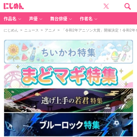
に
じ
め
ん
作品名
声優
舞台俳優
作者名
にじめん
>
ニュース
>
アニメ
> 「令和2年アニソン大賞」開催決定！令和2