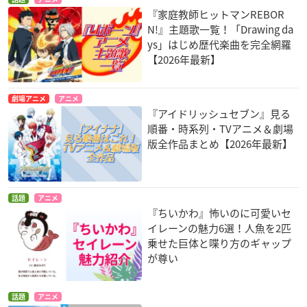
たします。
『家庭教師ヒットマンREBOR
また、ユーザー投票も実施いたします。
N!』主題歌一覧！「Drawing da
ys」はじめ歴代楽曲を完全網羅
【2026年最新】
【令和2年アニソン大賞 各部門】
令和2年アニソン大賞：全部門のノミネート楽曲の中から、こ
の1年間を象徴する楽曲
劇場アニメ
アニメ
作品賞：この年代での社会的・アニソン業界的に最も世の中を
『アイドリッシュセブン』見る
賑わせ注目された楽曲
順番・時系列・TVアニメ＆劇場
版全作品まとめ【2026年最新】
作詞賞：特に作詞の分野で創作的で話題になった楽曲
作曲賞：特に作曲の分野で創作的で話題になった楽曲
編曲賞：特に編曲の分野で創作的で話題になった楽曲
声優ソング賞：声優アーティストの楽曲の分野で大衆に支持さ
話題
アニメ
れ話題になった楽曲。
『ちいかわ』怖いのに可愛いセ
キャラクターソング賞：アニメキャラクターソングの楽曲の分
イレーンの魅力6選！人魚を2匹
野で大衆に支持され話題になった楽曲。キャラクターソロ楽
乗せた巨体と喋り方のギャップ
が尊い
曲・キャラクターユニット楽曲など。
アーティストソング賞：J-POPアーティストの楽曲の分野で大
衆に支持され話題になった楽曲。
話題
アニメ