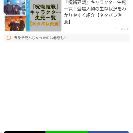
ソロアーティスト、バンドなど。
『呪術廻戦』キャラクター生死
新人賞：対象年度内においてアーティストデビュー（個人名義
一覧！登場人物の生存状況をわ
として）し大衆に支持され、これからも大いに活躍をされるア
かりやすく紹介【ネタバレ注
意】
ーティストに贈る。※作品単発のキャラクターソングや企画な
どは除外。
5コメント
ユーザー投票賞：ユーザー投票により選考。投票楽曲の中から
五条悟死んじゃったのは😞悲しい⋯
一番数が多かった楽曲に決定。