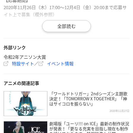
【応募期間】
2020年11月26日（木）17:00～12月4日（金）20:00まで応募サ
イト上で募集（欄外参照）
【結果発表】
12月4日（金）開催の『令和2年アニソン大賞』にて発表いたし
ます。
外部リンク
令和2年アニソン大賞
【エントリー楽曲の条件】
特設サイト
／
イベント情報
2020年1月1日～12月31日までに発売（CDパッケージ・配信）
された楽曲、または発売予定の楽曲から1曲をご応募くださ
い。
アニメの関連記事
※お一人様につき応募は1曲のみ、複数応募は無効とさせて頂
きます。
「ワールドトリガー」2ndシーズン主題歌
決定！「TOMORROW X TOGETHER」「神
●楽曲投票は、
こちら
から
はサイコロを振らない」
2020年11月27日
イベント概要
劇場版「ユーリ!!! on ICE」最新の制作状況
が発表！「更なる充実を目指し現在も制作