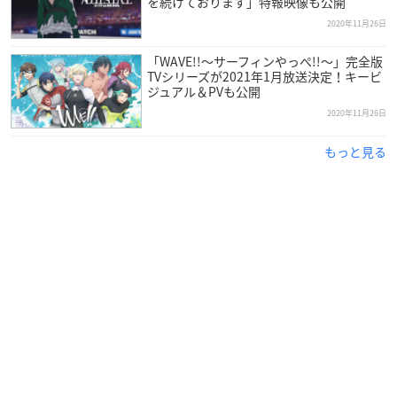
を続けております」特報映像も公開
「令和2年アニソン大賞 ノミネート発表特番～202
2020年11月26日
0年末SP～」
「WAVE!!〜サーフィンやっぺ!!〜」完全版
【開催日】
TVシリーズが2021年1月放送決定！キービ
ジュアル＆PVも公開
2020年12月4日（金）
2020年11月26日
【配信時間】
もっと見る
第1部 18:30～20:30 [令和2年アニソン大賞選考会議] ツイキャス
にて有料生配信
第2部 21:00～22:30 [令和2年アニソン大賞ノミネート発表特番]
YouTube Liveにて無料生配信
【場所】
ロフトプラスワン(新宿)
【出演者】
冨田明宏（音楽プロデューサー / アニソン評論家）
吉田尚記（ニッポン放送アナウンサー）
齋藤P（アニメロサマーライブ 統括プロデューサー）