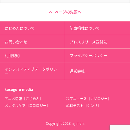
ページの先頭へ
にじめんについて
記事掲載について
お問い合わせ
プレスリリース送付先
利用規約
プライバシーポリシー
インフォマティブデータポリシ
運営会社
ー
kusuguru
media
アニメ情報［にじめん］
科学ニュース［ナゾロジー］
メンタルケア［ココロジー］
心理テスト［シンリ］
Copyright 2013 nijimen.