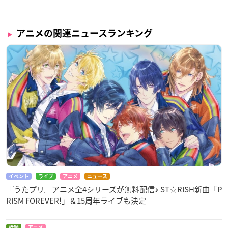
DJ和（J-POP / アニソン DJ）
前田 久(アニメライター)
松原正泰(アニメイト)
アニメの関連ニュースランキング
※敬称略
【配信プラットフォーム】
第1部：第2回令和アニソン大賞 選考会議
視聴チケット：￥1,500
チケットの購入は、
コチラ
から
※アーカイブ配信はございません。
第2部：第2回令和アニソン大賞 ノミネート発表特番
YouTube Live にて無料配信
視聴は
コチラ
から
イベント
ライブ
アニメ
ニュース
『うたプリ』アニメ全4シリーズが無料配信♪ ST☆RISH新曲「P
『令和2年アニソン大賞』ノミネート楽曲選考方法
RISM FOREVER!」＆15周年ライブも決定
2020年1月1日～12月31日までに発売（CDパッケージ・配信）
された楽曲、または発売予定の楽曲からそれぞれ楽曲を選考い
話題
アニメ