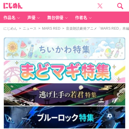
に
じ
め
ん
作品名
声優
舞台俳優
作者名
にじめん
>
ニュース
>
MARS RED
> 音楽朗読劇発アニメ「MARS RED」