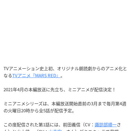
TVアニメーション史上初、オリジナル朗読劇からのアニメ化と
なる
TVアニメ『MARS RED』
。
2021年4月の本編放送に先立ち、ミニアニメが配信決定！
ミニアニメシリーズは、本編放送開始直前の3月まで毎月第4週
の火曜日20時から全5話が配信予定。
この度配信された第1話には、前田義信（CV：
諏訪部順一
さ