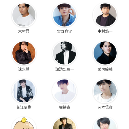
木村昴
宮野真守
中村悠一
速水奨
諏訪部順一
武内駿輔
花江夏樹
梶裕貴
岡本信彦