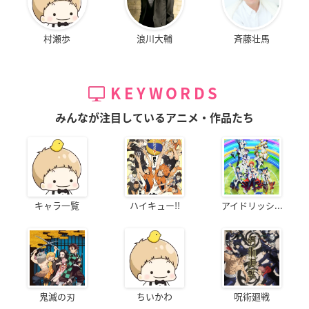
村瀬歩
浪川大輔
斉藤壮馬
KEYWORDS
みんなが注目しているアニメ・作品たち
キャラ一覧
ハイキュー!!
アイドリッシ...
鬼滅の刃
ちいかわ
呪術廻戦