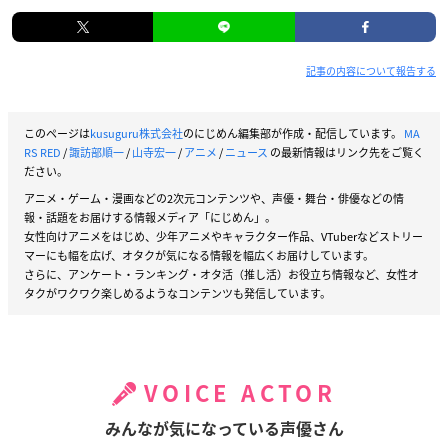
記事の内容について報告する
このページは
kusuguru株式会社
のにじめん編集部が作成・配信しています。
MA
RS RED
/
諏訪部順一
/
山寺宏一
/
アニメ
/
ニュース
の最新情報はリンク先をご覧く
ださい。
アニメ・ゲーム・漫画などの2次元コンテンツや、声優・舞台・俳優などの情
報・話題をお届けする情報メディア「にじめん」。
女性向けアニメをはじめ、少年アニメやキャラクター作品、VTuberなどストリー
マーにも幅を広げ、オタクが気になる情報を幅広くお届けしています。
さらに、アンケート・ランキング・オタ活（推し活）お役立ち情報など、女性オ
タクがワクワク楽しめるようなコンテンツも発信しています。
VOICE ACTOR
みんなが気になっている声優さん