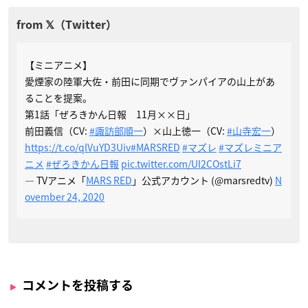
【ミニアニメ】
愛煙家の陸軍大佐・前田に同期でヴァンパイアの山上があ
ることを提案。
第1話「ぜろきかん日報 11月××日」
前田義信（CV:
#諏訪部順一
）×山上徳一（CV:
#山寺宏一
）
https://t.co/qlVuYD3Uiv
#MARSRED
#マズレ
#マズレミニア
ニメ
#ぜろきかん日報
pic.twitter.com/UI2COstLi7
— TVアニメ「
MARS RED
」公式アカウント (@marsredtv)
N
ovember 24, 2020
コメントを投稿する