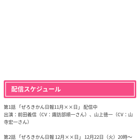
配信スケジュール
第1話 「ぜろきかん日報11月××日」 配信中
出演：前田義信（CV：諏訪部順一さん）、山上徳一（CV：山
寺宏一さん）
第2話 「ぜろきかん日報 12月××日」 12月22日（火）20時～