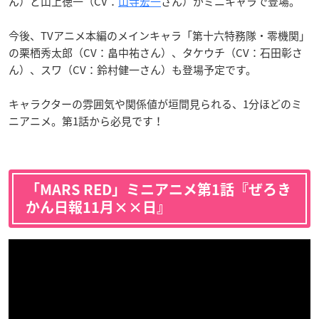
ん）と山上徳一（CV：
山寺宏一
さん）がミニキャラで登場。
今後、TVアニメ本編のメインキャラ「第十六特務隊・零機関」
の栗栖秀太郎（CV：畠中祐さん）、タケウチ（CV：石田彰さ
ん）、スワ（CV：鈴村健一さん）も登場予定です。
キャラクターの雰囲気や関係値が垣間見られる、1分ほどのミ
ニアニメ。第1話から必見です！
「MARS RED」ミニアニメ第1話『ぜろき
かん日報11月××日』