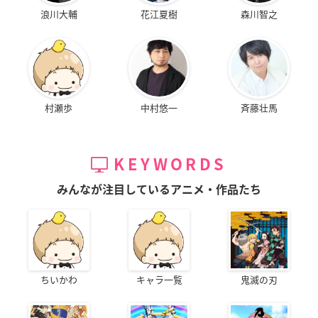
浪川大輔
花江夏樹
森川智之
村瀬歩
中村悠一
斉藤壮馬
KEYWORDS
みんなが注目しているアニメ・作品たち
ちいかわ
キャラ一覧
鬼滅の刃