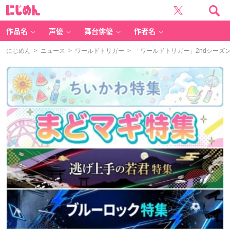
に
じ
め
ん
作品名
声優
舞台俳優
作者名
にじめん
>
ニュース
>
ワールドトリガー
> 「ワールドトリガー」2ndシーズン