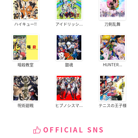
ハイキュー!!
アイドリッシ...
刀剣乱舞
暗殺教室
銀魂
HUNTER...
呪術廻戦
ヒプノシスマ...
テニスの王子様
OFFICIAL SNS