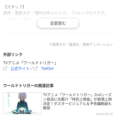
【スタッフ】
原作：葦原大介 「週刊少年ジャンプ」「ジャンプスクエア」
（集英社）連載
製作：東映アニメーション
【キャスト】
空閑遊真：村中知
©葦原大介／集英社・東映アニメーション
三雲修：梶裕貴
外部リンク
雨取千佳：田村奈央
迅悠一：中村悠一
TVアニメ「ワールドトリガー」
公式サイト
／
Twitter
ヒュース：島﨑信長 ほか
※敬称略
ワールドトリガーの関連記事
TVアニメ「ワールドトリガー」2ndシーズ
ン放送に先駆け「特別上映版」が劇場上映
決定！ポスタービジュアル＆予告編動画も
解禁
2020年11月13日