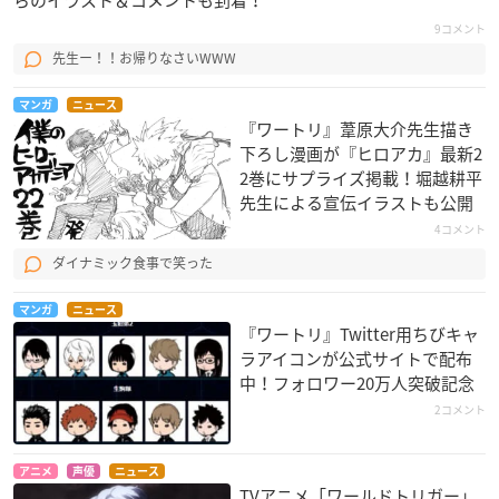
9コメント
先生ー！！お帰りなさいWWW
マンガ
ニュース
『ワートリ』葦原大介先生描き
下ろし漫画が『ヒロアカ』最新2
2巻にサプライズ掲載！堀越耕平
先生による宣伝イラストも公開
4コメント
ダイナミック食事で笑った
マンガ
ニュース
『ワートリ』Twitter用ちびキャ
ラアイコンが公式サイトで配布
中！フォロワー20万人突破記念
2コメント
アニメ
声優
ニュース
TVアニメ「ワールドトリガー」