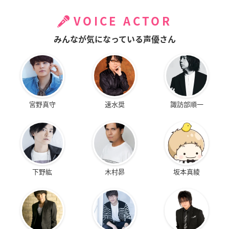
VOICE ACTOR
みんなが気になっている声優さん
宮野真守
速水奨
諏訪部順一
下野紘
木村昴
坂本真綾