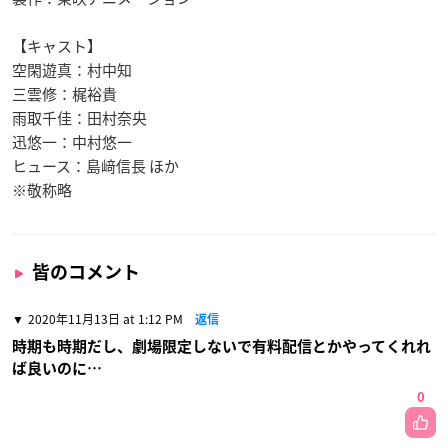
【キャスト】
空閑遊真：村中知
三雲修：梶裕貴
雨取千佳：田村奈央
迅悠一：中村悠一
ヒュース：島﨑信長 ほか
※敬称略
皆のコメント
2020年11月13日 at 1:12 PM
返信
時期も時期だし、劇場限定しないで有料配信とかやってくれれ
ば良いのに…
0