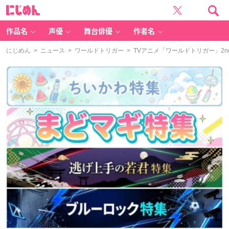
に
じ
め
ん
作品名
声優
舞台俳優
作者名
にじめん
>
ニュース
>
ワールドトリガー
> TVアニメ「ワールドトリガー」