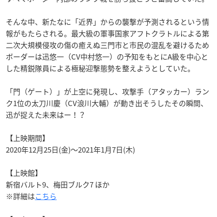
そんな中、新たなに「近界」からの襲撃が予測されるという情
報がもたらされる。最大級の軍事国家アフトクラトルによる第
二次大規模侵攻の傷の癒えぬ三門市と市民の混乱を避けるため
ボーダーは迅悠一（CV中村悠一）の予知をもとにA級を中心と
した精鋭隊員による極秘迎撃態勢を整えようとしていた。
「門（ゲート）」が上空に発現し、攻撃手（アタッカー）ラン
ク1位の太刀川慶（CV浪川大輔）が動き出そうしたその瞬間、
迅が捉えた未来はー！？
【上映期間】
2020年12月25日(金)〜2021年1月7日(木)
【上映館】
新宿バルト9、梅田ブルク7 ほか
※詳細は
こちら