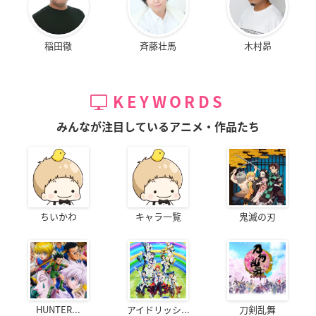
稲田徹
斉藤壮馬
木村昴
KEYWORDS
みんなが注目しているアニメ・作品たち
ちいかわ
キャラ一覧
鬼滅の刃
HUNTER...
アイドリッシ...
刀剣乱舞