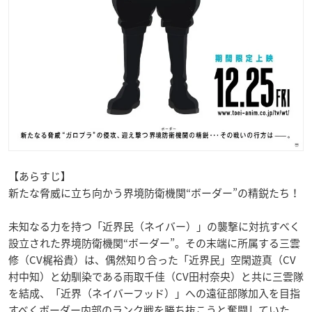
【あらすじ】
新たな脅威に立ち向かう界境防衛機関“ボーダー”の精鋭たち！
未知なる力を持つ「近界民（ネイバー）」の襲撃に対抗すべく
設立された界境防衛機関“ボーダー”。その末端に所属する三雲
修（CV梶裕貴）は、偶然知り合った「近界民」空閑遊真（CV
村中知）と幼馴染である雨取千佳（CV田村奈央）と共に三雲隊
を結成、「近界（ネイバーフッド）」への遠征部隊加入を目指
すべくボーダー内部のランク戦を勝ち抜こうと奮闘していた。