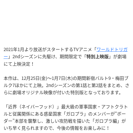
2021年1月より放送がスタートするTVアニメ「
ワールドトリガ
ー
」2ndシーズンに先駆け、期間限定で「
」が劇場
特別上映版
にて上映決定！
本作は、12月25日(金)〜1月7日(木)の期間新宿バルト9・梅田ブ
ルク7ほかにて上映。2ndシーズンの第1話と第2話をまとめ、さ
らに劇場オリジナル映像が付いた特別版となっております。
「近界（ネイバーフッド）」最大級の軍事国家・アフトクラト
ルと従属関係にある惑星国家「ガロプラ」のメンバーが“ボー
ダー”本部を襲撃し、激しい攻防戦を描いた「ガロプラ編」が
いち早く見られますので、今後の情報をお楽しみに！