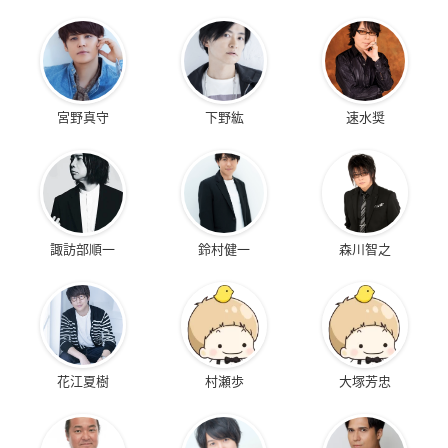
宮野真守
下野紘
速水奨
諏訪部順一
鈴村健一
森川智之
花江夏樹
村瀬歩
大塚芳忠