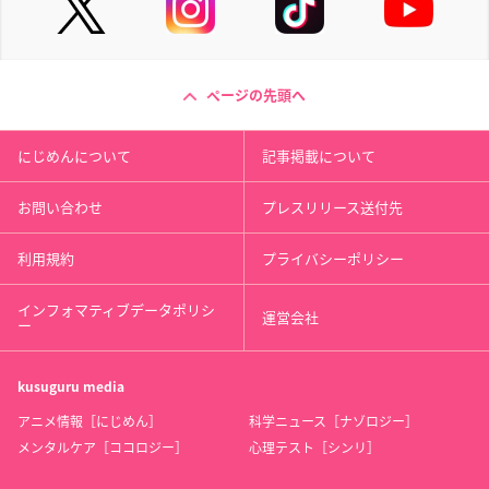
ページの先頭へ
にじめんについて
記事掲載について
お問い合わせ
プレスリリース送付先
利用規約
プライバシーポリシー
インフォマティブデータポリシ
運営会社
ー
kusuguru
media
アニメ情報［にじめん］
科学ニュース［ナゾロジー］
メンタルケア［ココロジー］
心理テスト［シンリ］