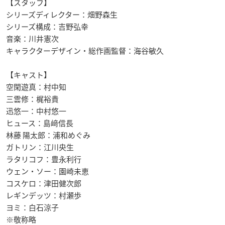
【スタッフ】
シリーズディレクター：畑野森生
シリーズ構成：吉野弘幸
音楽：川井憲次
キャラクターデザイン・総作画監督：海谷敏久
【キャスト】
空閑遊真：村中知
三雲修：梶裕貴
迅悠一：中村悠一
ヒュース：島﨑信長
林藤 陽太郎：浦和めぐみ
ガトリン：江川央生
ラタリコフ：豊永利行
ウェン・ソー：園崎未恵
コスケロ：津田健次郎
レギンデッツ：村瀬歩
ヨミ：白石涼子
※敬称略