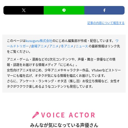
記事の内容について報告する
このページは
kusuguru株式会社
のにじめん編集部が作成・配信しています。
ワ
ールドトリガー
/
劇場アニメ
/
アニメ
/
冬アニメ
/
ニュース
の最新情報はリンク先
をご覧ください。
アニメ・ゲーム・漫画などの2次元コンテンツや、声優・舞台・俳優などの情
報・話題をお届けする情報メディア「にじめん」。
女性向けアニメをはじめ、少年アニメやキャラクター作品、VTuberなどストリー
マーにも幅を広げ、オタクが気になる情報を幅広くお届けしています。
さらに、アンケート・ランキング・オタ活（推し活）お役立ち情報など、女性オ
タクがワクワク楽しめるようなコンテンツも発信しています。
VOICE ACTOR
みんなが気になっている声優さん