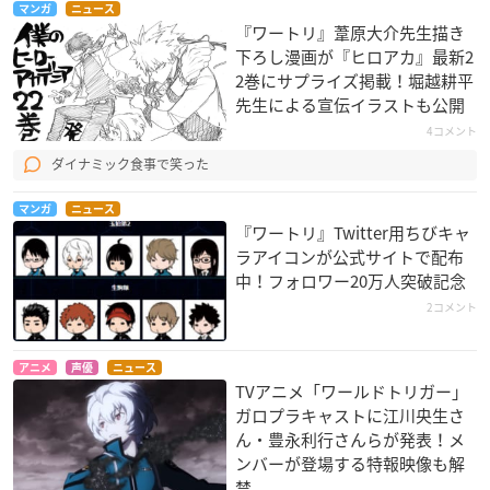
マンガ
ニュース
『ワートリ』葦原大介先生描き
下ろし漫画が『ヒロアカ』最新2
2巻にサプライズ掲載！堀越耕平
先生による宣伝イラストも公開
4コメント
ダイナミック食事で笑った
マンガ
ニュース
『ワートリ』Twitter用ちびキャ
ラアイコンが公式サイトで配布
中！フォロワー20万人突破記念
2コメント
アニメ
声優
ニュース
TVアニメ「ワールドトリガー」
ガロプラキャストに江川央生さ
ん・豊永利行さんらが発表！メ
ンバーが登場する特報映像も解
禁