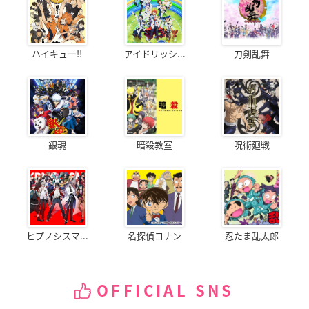
ハイキュー!!
アイドリッシ...
刀剣乱舞
銀魂
暗殺教室
呪術廻戦
ヒプノシスマ...
名探偵コナン
忍たま乱太郎
OFFICIAL SNS