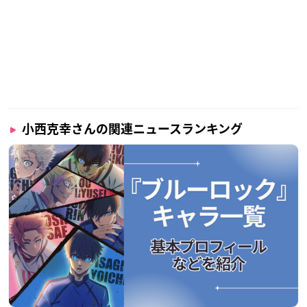
​MC：
小西克幸
（声優）、森遥香（フリーアナウンサー）
※敬称略
小西克幸さんの関連ニュースランキング