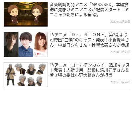
開催概要
音楽朗読劇発アニメ「MARS RED」本編放
送に先駆けミニアニメが配信スタート！ミ
ニキャラたちによる全5話
2020年11月25日
「ネット流行語100」年間大賞2020 表彰式
【番組名】
TVアニメ「Ｄｒ．ＳＴＯＮＥ」第2期より
​今年ネットで最も流行った単語を発表「ネット流行語100」 年
司帝国“三傑”のキャスト発表！小野賢章さ
ん・中島ヨシキさん・種﨑敦美さんが参加
間大賞2020 表彰式 生放送
2020年11月24日
【放送日時】
TVアニメ「ゴールデンカムイ」追加キャス
​2020年12月15日(火)20時〜
ト発表！人斬り用一郎役に清川元夢さん＆
若き頃の姿は小野大輔さんが担当
【場所】
2020年11月24日
​TUNNEL TOKYO
（東京都品川区西品川1丁目1−1 9階）
【視聴ページ】
ニコニコ生放送
【出演者】