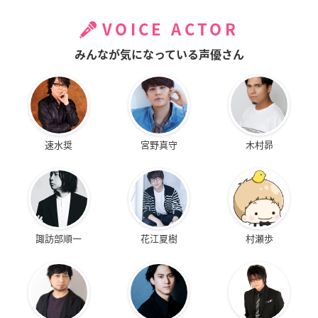
VOICE ACTOR
みんなが気になっている声優さん
速水奨
宮野真守
木村昴
諏訪部順一
花江夏樹
村瀬歩