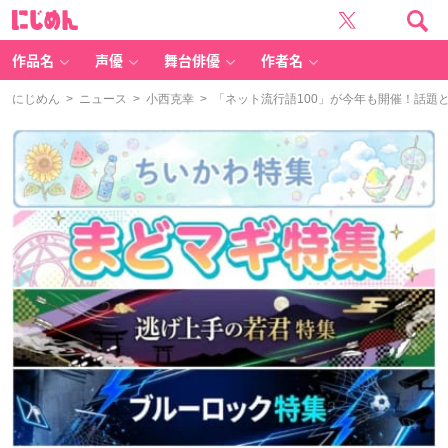
に
じ
め
ん
作品名
声優
舞台俳優
作者名
にじめん
>
ニュース
>
小西克幸
> 「ネット流行語100」が今年も開催！話題