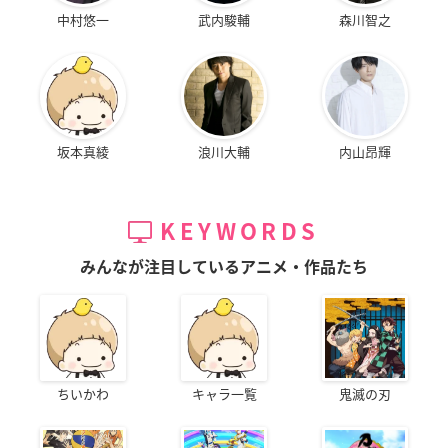
中村悠一
武内駿輔
森川智之
坂本真綾
浪川大輔
内山昂輝
KEYWORDS
みんなが注目しているアニメ・作品たち
ちいかわ
キャラ一覧
鬼滅の刃