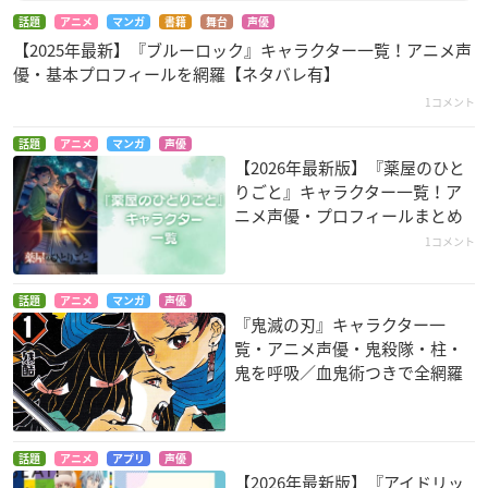
話題
アニメ
マンガ
書籍
舞台
声優
【2025年最新】『ブルーロック』キャラクター一覧！アニメ声
優・基本プロフィールを網羅【ネタバレ有】
1コメント
話題
アニメ
マンガ
声優
【2026年最新版】『薬屋のひと
りごと』キャラクター一覧！ア
ニメ声優・プロフィールまとめ
1コメント
話題
アニメ
マンガ
声優
『鬼滅の刃』キャラクター一
覧・アニメ声優・鬼殺隊・柱・
鬼を呼吸／血鬼術つきで全網羅
話題
アニメ
アプリ
声優
【2026年最新版】『アイドリッ