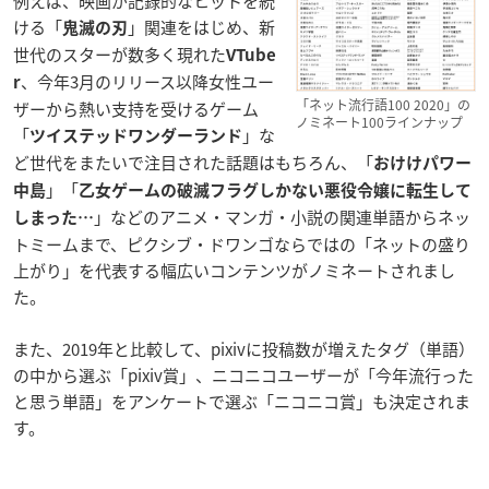
例えば、映画が記録的なヒットを続
ける「
」関連をはじめ、新
鬼滅の刃
世代のスターが数多く現れた
VTube
、今年3月のリリース以降女性ユー
r
「ネット流行語100 2020」の
ザーから熱い支持を受けるゲーム
ノミネート100ラインナップ
「
」な
ツイステッドワンダーランド
ど世代をまたいで注目された話題はもちろん、「
おけけパワー
」「
中島
乙女ゲームの破滅フラグしかない悪役令嬢に転生して
」などのアニメ・マンガ・小説の関連単語からネッ
しまった…
トミームまで、ピクシブ・ドワンゴならではの「ネットの盛り
上がり」を代表する幅広いコンテンツがノミネートされまし
た。
また、2019年と比較して、pixivに投稿数が増えたタグ（単語）
の中から選ぶ「pixiv賞」、ニコニコユーザーが「今年流行った
と思う単語」をアンケートで選ぶ「ニコニコ賞」も決定されま
す。