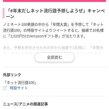
「#年末だしネット流行語予想しようぜ」キャンペ
ーン
ノミネート100単語の中から「年間大賞」を予想して「ネット
流行語100」の特設サイトよりツイートすると、抽選で10名様
に「2,020円分のAmazonギフト券」が当たります。
また、予想を的中させた方の中から抽選で1名様に、「年間大
賞に選ばれた単語にまつわる“何か”」がプレゼントされます。
※「​#年末だしネット流行語予想しようぜ」​をつけた直接ツイ
ートも対象となります。
外部リンク
「ネット流行語100」
【開催日時】
特設サイト
2020年11月26日(木)16:00〜12月15日(火)19:00
ニュース/アニメの関連記事