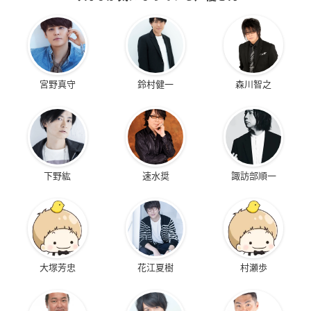
宮野真守
鈴村健一
森川智之
下野紘
速水奨
諏訪部順一
大塚芳忠
花江夏樹
村瀬歩