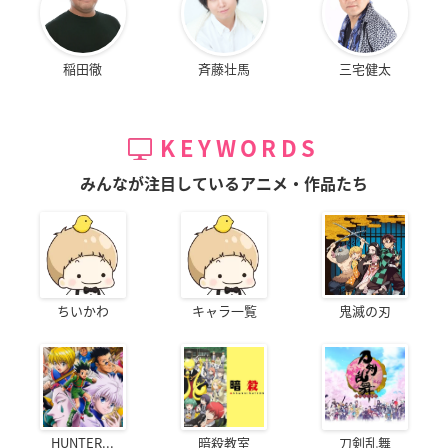
稲田徹
斉藤壮馬
三宅健太
KEYWORDS
みんなが注目しているアニメ・作品たち
ちいかわ
キャラ一覧
鬼滅の刃
HUNTER...
暗殺教室
刀剣乱舞