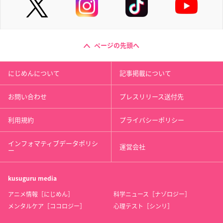
ページの先頭へ
にじめんについて
記事掲載について
お問い合わせ
プレスリリース送付先
利用規約
プライバシーポリシー
インフォマティブデータポリシ
運営会社
ー
kusuguru
media
アニメ情報［にじめん］
科学ニュース［ナゾロジー］
メンタルケア［ココロジー］
心理テスト［シンリ］