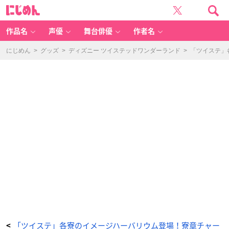
『デ
に
ィ
じ
ズ
め
ニ
ん
ー
ツ
作品名
声優
舞台俳優
作者名
イ
ス
テ
ッ
にじめん
>
グッズ
>
ディズニー ツイステッドワンダーランド
>
「ツイステ」
ド
ワ
ン
ダ
ー
ラ
ン
ド』
イ
メ
ー
ジ
ハ
ー
バ
リ
ウ
ム
-
ア
ニ
メ
情
報
サ
イ
ト
に
じ
め
ん
「ツイステ」各寮のイメージハーバリウム登場！寮章チャー
<