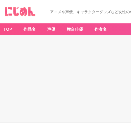
『デ
ィ
ズ
アニメや声優、キャラクターグッズなど女性の
ニ
ー
ツ
イ
ス
TOP
作品名
声優
舞台俳優
作者名
テ
ッ
ド
ワ
ン
ダ
ー
ラ
ン
ド』
イ
メ
ー
ジ
ハ
ー
バ
リ
ウ
ム
-
ア
ニ
メ
情
報
サ
イ
ト
に
じ
め
ん