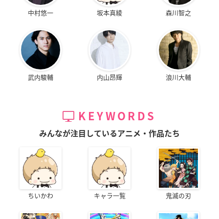
中村悠一
坂本真綾
森川智之
武内駿輔
内山昂輝
浪川大輔
KEYWORDS
みんなが注目しているアニメ・作品たち
ちいかわ
キャラ一覧
鬼滅の刃