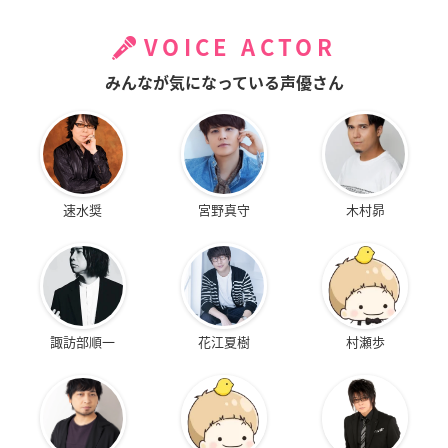
VOICE ACTOR
みんなが気になっている声優さん
速水奨
宮野真守
木村昴
諏訪部順一
花江夏樹
村瀬歩