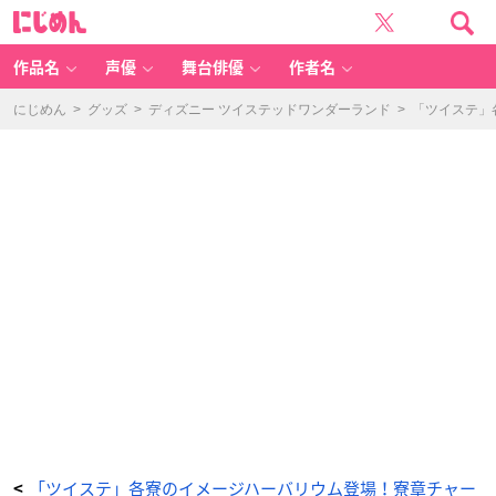
『デ
に
ィ
じ
ズ
め
ニ
ん
ー
ツ
作品名
声優
舞台俳優
作者名
イ
ス
テ
ッ
にじめん
>
グッズ
>
ディズニー ツイステッドワンダーランド
>
「ツイステ」
ド
ワ
ン
ダ
ー
ラ
ン
ド』
イ
メ
ー
ジ
ハ
ー
バ
リ
ウ
ム
-
ア
ニ
メ
情
報
サ
イ
ト
に
じ
め
ん
「ツイステ」各寮のイメージハーバリウム登場！寮章チャー
<