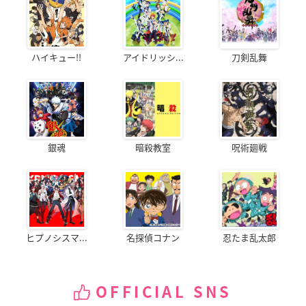
ハイキュー!!
アイドリッシ...
刀剣乱舞
銀魂
暗殺教室
呪術廻戦
ヒプノシスマ...
名探偵コナン
忍たま乱太郎
OFFICIAL SNS