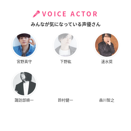
VOICE ACTOR
みんなが気になっている声優さん
宮野真守
下野紘
速水奨
諏訪部順一
鈴村健一
森川智之