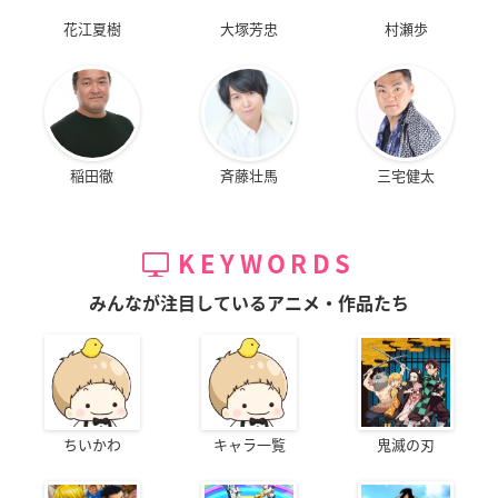
花江夏樹
大塚芳忠
村瀬歩
稲田徹
斉藤壮馬
三宅健太
KEYWORDS
みんなが注目しているアニメ・作品たち
ちいかわ
キャラ一覧
鬼滅の刃