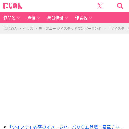
『デ
に
ィ
じ
ズ
め
ニ
ん
ー
ツ
作品名
声優
舞台俳優
作者名
イ
ス
テ
ッ
にじめん
>
グッズ
>
ディズニー ツイステッドワンダーランド
>
「ツイステ」
ド
ワ
ン
ダ
ー
ラ
ン
ド』
イ
メ
ー
ジ
ハ
ー
バ
リ
ウ
ム
-
ア
ニ
メ
情
報
サ
イ
ト
に
じ
め
ん
「ツイステ」各寮のイメージハーバリウム登場！寮章チャー
<