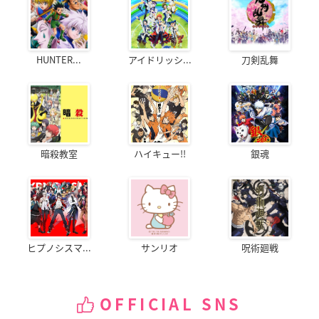
HUNTER...
アイドリッシ...
刀剣乱舞
暗殺教室
ハイキュー!!
銀魂
ヒプノシスマ...
サンリオ
呪術廻戦
OFFICIAL SNS