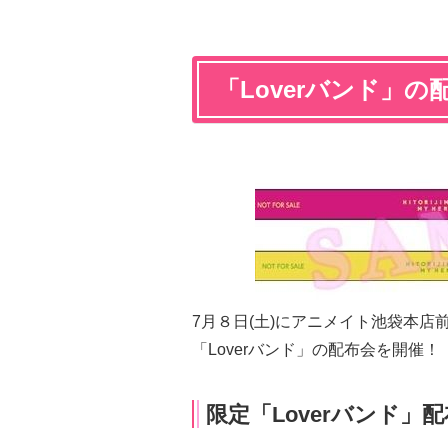
「Loverバンド」の
7月８日(土)にアニメイト池袋本
「Loverバンド」の配布会を開催！
限定「Loverバンド」