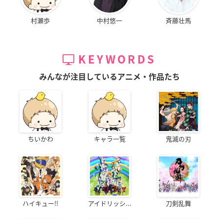
村瀬歩
中村悠一
斉藤壮馬
KEYWORDS
みんなが注目しているアニメ・作品たち
ちいかわ
キャラ一覧
鬼滅の刃
ハイキュー!!
アイドリッシ...
刀剣乱舞