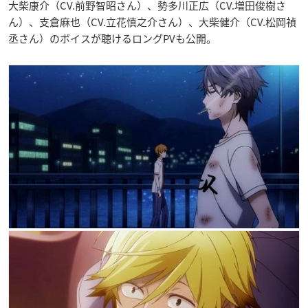
大柴康介（CV.前野智昭さん）、勢多川正広（CV.増田俊樹さ
ん）、支倉麻也（CV.立花慎之介さん）、大柴健介（CV.松岡禎
丞さん）のボイスが聴けるロングPVも公開。