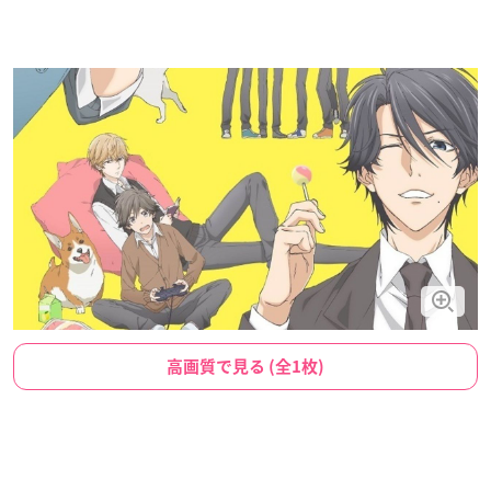
高画質で見る (全1枚)