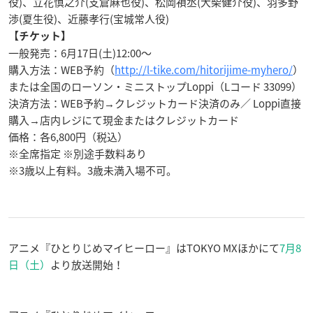
役)、立花慎之介(支倉麻也役)、松岡禎丞(大柴健介役)、羽多野
渉(夏生役)、近藤孝行(宝城常人役)
【チケット】
一般発売：6月17日(土)12:00～
購入方法：WEB予約（
http://l-tike.com/hitorijime-myhero/
）
または全国のローソン・ミニストップLoppi（Lコード 33099）
決済方法：WEB予約→クレジットカード決済のみ／ Loppi直接
購入→店内レジにて現金またはクレジットカード
価格：各6,800円（税込）
※全席指定 ※別途手数料あり
※3歳以上有料。3歳未満入場不可。
アニメ『ひとりじめマイヒーロー』はTOKYO MXほかにて
7月8
日（土）
より放送開始！