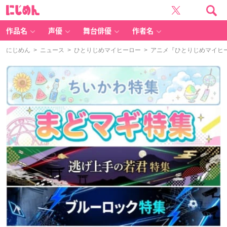
に
じ
め
ん
作品名
声優
舞台俳優
作者名
にじめん
>
ニュース
>
ひとりじめマイヒーロー
> アニメ『ひとりじめマイヒ