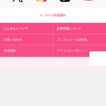
ページの先頭へ
にじめんについて
記事掲載について
お問い合わせ
プレスリリース送付先
利用規約
プライバシーポリシー
インフォマティブデータポリシ
運営会社
ー
kusuguru
media
アニメ情報［にじめん］
科学ニュース［ナゾロジー］
メンタルケア［ココロジー］
心理テスト［シンリ］