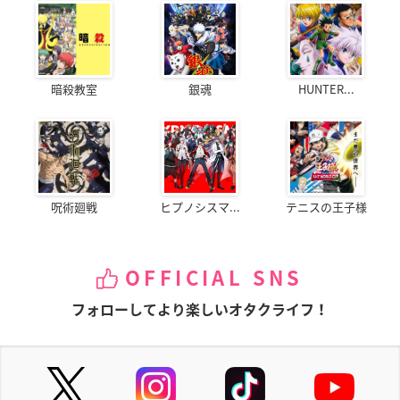
暗殺教室
銀魂
HUNTER...
呪術廻戦
ヒプノシスマ...
テニスの王子様
OFFICIAL SNS
フォローしてより楽しいオタクライフ！