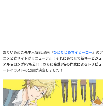
ありいめめこ先生人気BL漫画
のア
『
ひとりじめマイヒーロー
』
ニメ公式サイトがリニューアル！それにあわせて
新キービジュ
も公開！さらに
アル＆ロングPV
豪華8名の作家によるトリビュ
の公開が決定しました！
ートイラスト