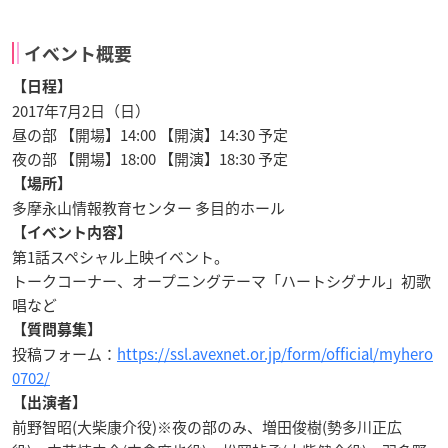
イベント概要
【日程】
2017年7月2日（日）
昼の部 【開場】14:00 【開演】14:30 予定
夜の部 【開場】18:00 【開演】18:30 予定
【場所】
多摩永山情報教育センター 多目的ホール
【イベント内容】
第1話スペシャル上映イベント。
トークコーナー、オープニングテーマ「ハートシグナル」初歌
唱など
【質問募集】
投稿フォーム：
https://ssl.avexnet.or.jp/form/official/myhero
0702/
【出演者】
前野智昭(大柴康介役)※夜の部のみ、増田俊樹(勢多川正広