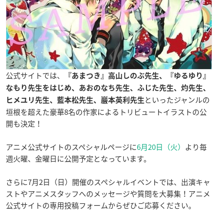
公式サイトでは、
『あまつき』高山しのぶ先生、『ゆるゆり』
なもり先生をはじめ、あおのなち先生、ふじた先生、灼先生、
といったジャンルの
ヒメユリ先生、藍本松先生、巖本英利先生
垣根を超えた豪華8名の作家によるトリビュートイラストの公
開も決定！
アニメ公式サイトのスペシャルページに
6月20日（火）
より毎
週火曜、金曜日に公開予定となっています。
さらに7月2日（日）開催のスペシャルイベントでは、出演キャ
ストやアニメスタッフへのメッセージや質問を大募集！アニメ
公式サイトの
専用投稿フォーム
からぜひご応募ください。