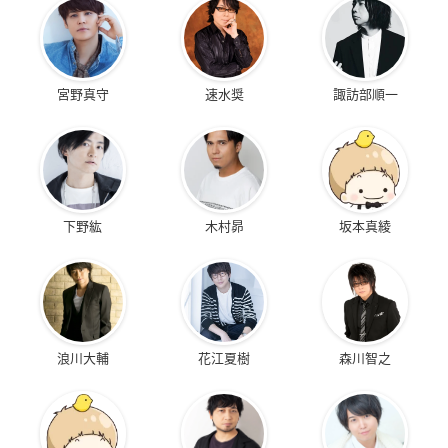
宮野真守
速水奨
諏訪部順一
下野紘
木村昴
坂本真綾
浪川大輔
花江夏樹
森川智之