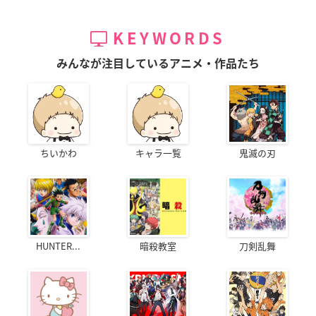
KEYWORDS
みんなが注目しているアニメ・作品たち
ちいかわ
キャラ一覧
鬼滅の刃
HUNTER...
暗殺教室
刀剣乱舞