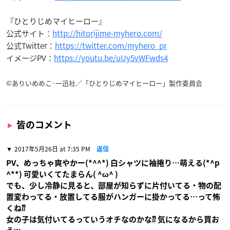
『ひとりじめマイヒーロー』
公式サイト：
http://hitorijime-myhero.com/
公式Twitter：
https://twitter.com/myhero_pr
イメージPV：
https://youtu.be/uUy5vWFwds4
©
ありいめめこ·一迅社／「ひとりじめマイヒーロー」製作委員会
皆のコメント
2017年5月26日 at 7:35 PM
返信
PV、めっちゃ爽やかー(*^^*) 白シャツに袖捲り…萌える(*^p
^**) 可愛いくてたまらん( ^ω^ )
でも、少し冷静に見ると、部屋が知らずに片付いてる・物の配
置変わってる・放置してる服がハンガーに掛かってる…って怖
くね⁇
女の子は気付いてるっていうオチなのかな⁇ 気になるから買お