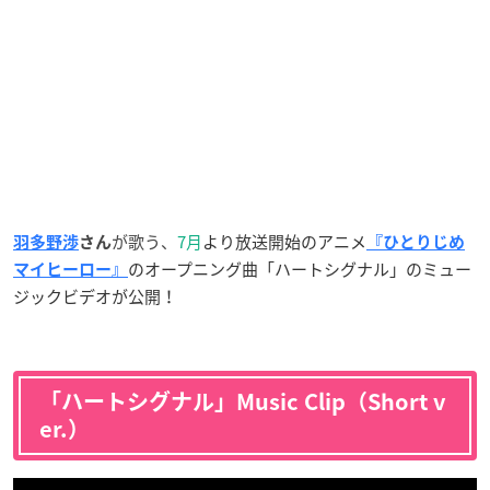
が歌う、
7月
より放送開始のアニメ
羽多野渉
さ
ん
『ひとりじめ
のオープニング曲「ハートシグナル」のミュー
マイヒーロー』
ジックビデオが公開！
「ハートシグナル」Music Clip（Short v
er.）