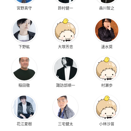
宮野真守
鈴村健一
森川智之
下野紘
大塚芳忠
速水奨
稲田徹
諏訪部順一
村瀬歩
花江夏樹
三宅健太
小林沙苗