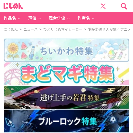
に
じ
め
ん
作品名
声優
舞台俳優
作者名
にじめん
>
ニュース
>
ひとりじめマイヒーロー
> 羽多野渉さんが歌うアニメ