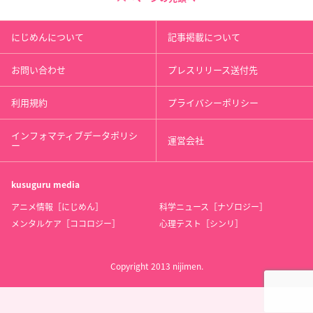
にじめんについて
記事掲載について
お問い合わせ
プレスリリース送付先
利用規約
プライバシーポリシー
インフォマティブデータポリシ
運営会社
ー
kusuguru
media
アニメ情報［にじめん］
科学ニュース［ナゾロジー］
メンタルケア［ココロジー］
心理テスト［シンリ］
Copyright 2013 nijimen.