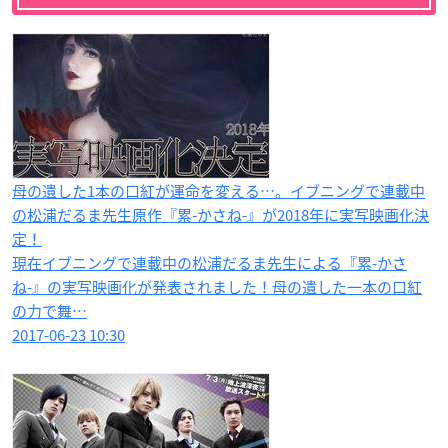
母の遺した1本の口紅が運命を変える…。イブニングで連載中
の松浦だるま先生原作『累-かさね-』が2018年に実写映画化決
定！
現在イブニングで連載中の松浦だるま先生による『累-かさ
ね-』の実写映画化が発表されました！母の遺した一本の口紅
の力で舞…
2017-06-23 10:30