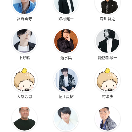
宮野真守
鈴村健一
森川智之
下野紘
速水奨
諏訪部順一
大塚芳忠
花江夏樹
村瀬歩