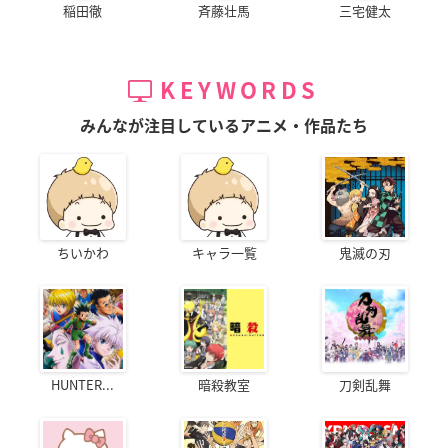
稲田徹
斉藤壮馬
三宅健太
KEYWORDS
みんなが注目しているアニメ・作品たち
ちいかわ
キャラ一覧
鬼滅の刃
HUNTER...
暗殺教室
刀剣乱舞