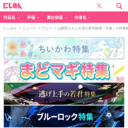
に
じ
め
ん
作品名
声優
舞台俳優
作者名
にじめん
>
ニュース
>
アニメ
> 山崎賢人さん主演の実写映画『氷菓』の特報