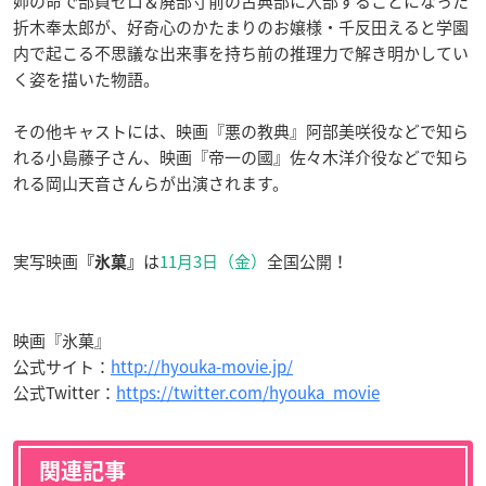
姉の命で部員ゼロ＆廃部寸前の古典部に入部することになった
折木奉太郎が、好奇心のかたまりのお嬢様・千反田えると学園
内で起こる不思議な出来事を持ち前の推理力で解き明かしてい
く姿を描いた物語。
その他キャストには、映画『
悪の教典
』阿部美咲役などで知ら
れる小島藤子さん、映画『
帝一の國
』佐々木洋介役などで知ら
れる岡山天音さんらが出演されます。
実写映画
は
11月3日（金）
全国公開！
『氷菓』
映画『氷菓』
公式サイト：
http://hyouka-movie.jp/
公式Twitter：
https://twitter.com/hyouka_movie
関連記事