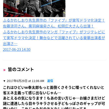
ふるかわしおり先生原作の『ファイブ』が実写ドラマ化決定！
佐藤流司さん、黒羽麻璃央さん、松岡広大さんら出演！
ふるかわしおり先生原作のマンガ『ファイブ』がフジテレビに
て実写ドラマ化決定！舞台などで活躍されている豪華出演者が
出演さ…
2017-06-23 14:30
皆のコメント
2017年6月29日 at 11:06 AM
返信
これはひどいw奉太郎もっと面倒くさそうに喋ってくれないと
省エネ主義って感じ出ないじゃん…
あとえるの気になります！もあの言い方じゃ…お嬢さまだけど
謎に遭遇したら目キラキラさせる子どもっぽさのギャップが可
愛いのに、これじゃただのおとなしい娘になってる