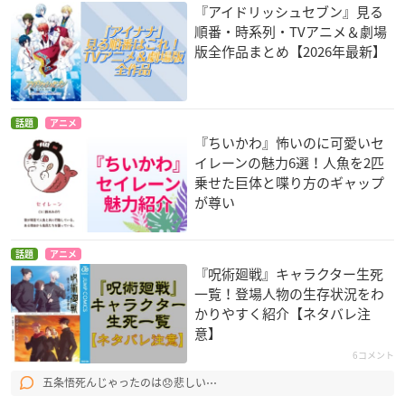
『アイドリッシュセブン』見る
順番・時系列・TVアニメ＆劇場
版全作品まとめ【2026年最新】
話題
アニメ
『ちいかわ』怖いのに可愛いセ
イレーンの魅力6選！人魚を2匹
乗せた巨体と喋り方のギャップ
が尊い
話題
アニメ
『呪術廻戦』キャラクター生死
一覧！登場人物の生存状況をわ
かりやすく紹介【ネタバレ注
意】
6コメント
五条悟死んじゃったのは😞悲しい⋯