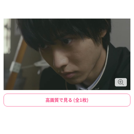
高画質で見る (全1枚)