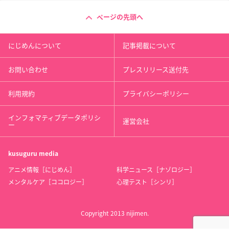
ページの先頭へ
にじめんについて
記事掲載について
お問い合わせ
プレスリリース送付先
利用規約
プライバシーポリシー
インフォマティブデータポリシ
運営会社
ー
kusuguru
media
アニメ情報［にじめん］
科学ニュース［ナゾロジー］
メンタルケア［ココロジー］
心理テスト［シンリ］
Copyright 2013 nijimen.