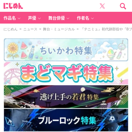
に
じ
め
ん
作品名
声優
舞台俳優
作者名
にじめん
>
ニュース
>
舞台・ミュージカル
> 『テニミュ』初代跡部役や『B