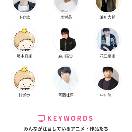
下野紘
木村昴
浪川大輔
坂本真綾
森川智之
花江夏樹
村瀬歩
斉藤壮馬
中村悠一
KEYWORDS
みんなが注目しているアニメ・作品たち