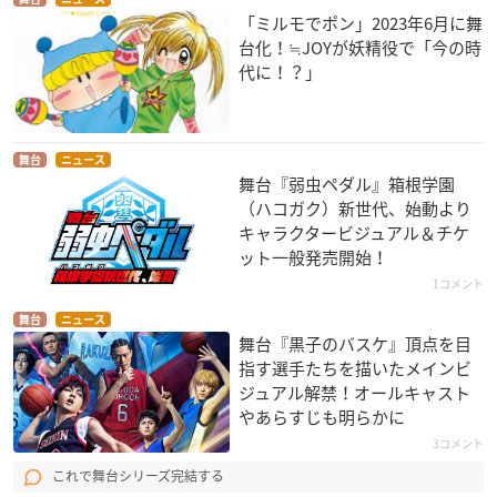
「ミルモでポン」2023年6月に舞
台化！≒JOYが妖精役で「今の時
代に！？」
舞台
ニュース
舞台『弱虫ペダル』箱根学園
（ハコガク）新世代、始動より
キャラクタービジュアル＆チケ
ット一般発売開始！
1コメント
舞台
ニュース
舞台『黒子のバスケ』頂点を目
指す選手たちを描いたメインビ
ジュアル解禁！オールキャスト
やあらすじも明らかに
3コメント
これで舞台シリーズ完結する