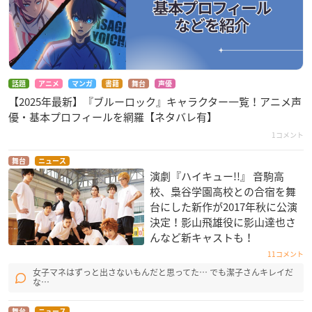
話題
アニメ
マンガ
書籍
舞台
声優
【2025年最新】『ブルーロック』キャラクター一覧！アニメ声
優・基本プロフィールを網羅【ネタバレ有】
1コメント
舞台
ニュース
演劇『ハイキュー!!』 音駒高
校、梟谷学園高校との合宿を舞
台にした新作が2017年秋に公演
決定！影山飛雄役に影山達也さ
んなど新キャストも！
11コメント
女子マネはずっと出さないもんだと思ってた… でも潔子さんキレイだ
な…
舞台
ニュース