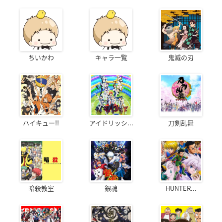
ちいかわ
キャラ一覧
鬼滅の刃
ハイキュー!!
アイドリッシ...
刀剣乱舞
暗殺教室
銀魂
HUNTER...