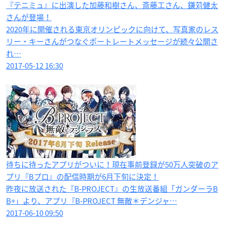
『テニミュ』に出演した加藤和樹さん、斎藤工さん、鎌苅健太
さんが登場！
2020年に開催される東京オリンピックに向けて、写真家のレス
リー・キーさんがつなぐポートレートメッセージが続々公開さ
れ…
2017-05-12 16:30
待ちに待ったアプリがついに！現在事前登録が50万人突破のア
プリ『Bプロ』の配信時期が6月下旬に決定！
昨夜に放送された『B-PROJECT』の生放送番組「ガンダーラB
B+」より、アプリ『B-PROJECT 無敵＊デンジャ…
2017-06-10 09:50