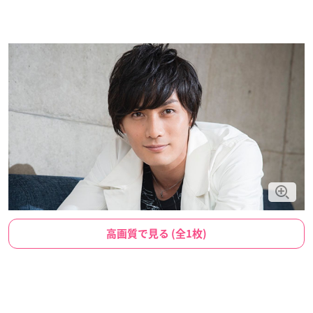
高画質で見る (全1枚)