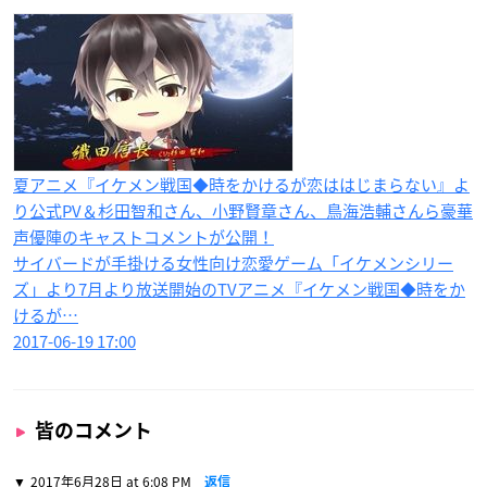
夏アニメ『イケメン戦国◆時をかけるが恋ははじまらない』よ
り公式PV＆杉田智和さん、小野賢章さん、鳥海浩輔さんら豪華
声優陣のキャストコメントが公開！
サイバードが手掛ける女性向け恋愛ゲーム「イケメンシリー
ズ」より7月より放送開始のTVアニメ『イケメン戦国◆時をか
けるが…
2017-06-19 17:00
皆のコメント
2017年6月28日 at 6:08 PM
返信